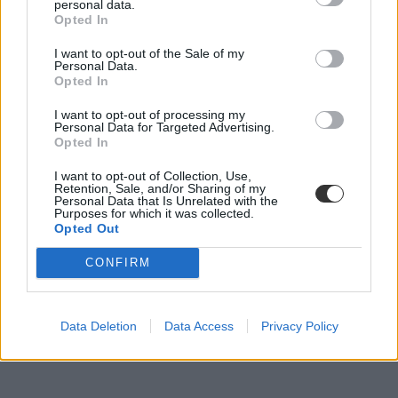
personal data.
Opted In
Itt az újabb változás: 1500 iskolában változik az
I want to opt-out of the Sale of my
élet, 35 ezer tanár megy továbbképzésre
Personal Data.
Opted In
Új programmal rukkol elő az oktatási államtitkárság:
személyközpontú, differenciált nevelési-oktatási módszertan készül,
I want to opt-out of processing my
a komplex alapprogramot 2020 szeptemberéig várhatóan 1500
Personal Data for Targeted Advertising.
alapfokú oktatási intézmény vezeti be.
Opted In
Közoktatás
I want to opt-out of Collection, Use,
MTI
Retention, Sale, and/or Sharing of my
Personal Data that Is Unrelated with the
Purposes for which it was collected.
Opted Out
CONFIRM
Data Deletion
Data Access
Privacy Policy