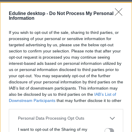
Eduline desktop -
Do Not Process My Personal
Information
If you wish to opt-out of the sale, sharing to third parties, or
processing of your personal or sensitive information for
targeted advertising by us, please use the below opt-out
#komplex alapprogram
section to confirm your selection. Please note that after your
opt-out request is processed you may continue seeing
interest-based ads based on personal information utilized by
us or personal information disclosed to third parties prior to
your opt-out. You may separately opt-out of the further
Így reformálnák meg az oktatást: szeptemberben
disclosure of your personal information by third parties on the
kísérleti program indul hatvan iskolában
IAB’s list of downstream participants. This information may
also be disclosed by us to third parties on the
IAB’s List of
Szeptembertől kísérleti formában hatvan iskolában az "élménysuli"
Downstream Participants
that may further disclose it to other
módszertana alapján kezdenek el tanítani.
third parties.
Közoktatás
Eduline
Personal Data Processing Opt Outs
I want to opt-out of the Sharing of my