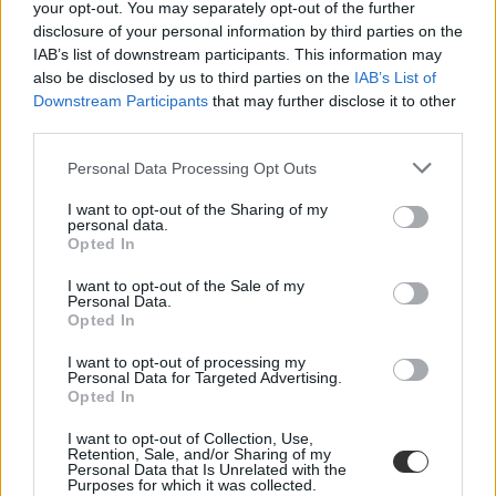
your opt-out. You may separately opt-out of the further
disclosure of your personal information by third parties on the
IAB’s list of downstream participants. This information may
also be disclosed by us to third parties on the
IAB’s List of
Downstream Participants
that may further disclose it to other
third parties.
Personal Data Processing Opt Outs
#hiányzás orvosi igazolás
I want to opt-out of the Sharing of my
personal data.
Opted In
I want to opt-out of the Sale of my
Nem lesz több orvosi igazolás az iskolából
Personal Data.
hiányzóknak: sorra döntenek így a gyermekorvosok
Opted In
I want to opt-out of processing my
Valószínűleg Budakalász lett az ország első „igazolásmentes”
Personal Data for Targeted Advertising.
városa, miután a helyi iskolák és óvodák a betegség miatt hiányzó
Opted In
gyerekektől már nem kérnek orvosi igazolást, hanem elfogadják a
tünetmentességről szóló szülői nyilatkozatot is. Máshol is hasonló
I want to opt-out of Collection, Use,
rendszert alakítanak ki, a napokban több gyermekorvos is
Retention, Sale, and/or Sharing of my
bejelentette, hogy sikerült megállapodni a környékbeli intézmények
Personal Data that Is Unrelated with the
vezetőivel, végre vége lehet az igazolásgyárnak.
Purposes for which it was collected.