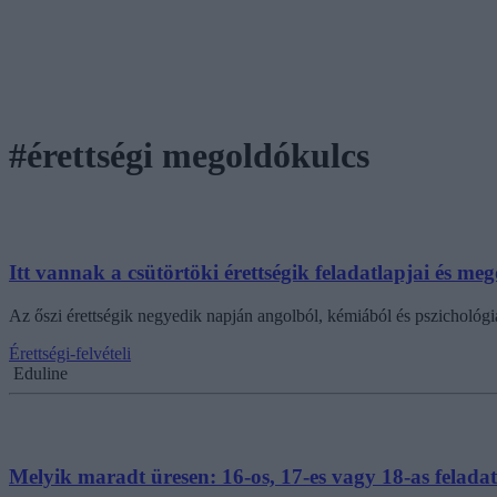
#érettségi megoldókulcs
Itt vannak a csütörtöki érettségik feladatlapjai és me
Az őszi érettségik negyedik napján angolból, kémiából és pszichológi
Érettségi-felvételi
Eduline
Melyik maradt üresen: 16-os, 17-es vagy 18-as felada