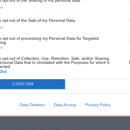
o opt-out of the Sharing of my personal data.
In
o opt-out of the Sale of my Personal Data.
feladatokat kaptak közép- és emelt szinten a vizsgázók, illetve azt is,
In
to opt-out of processing my Personal Data for Targeted
ing.
In
o opt-out of Collection, Use, Retention, Sale, and/or Sharing
ersonal Data that Is Unrelated with the Purposes for which it
lected.
Out
eladatsorokat és javítási útmutatókat.
CONFIRM
Data Deletion
Data Access
Privacy Policy