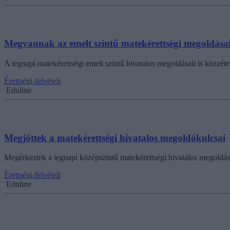
Megvannak az emelt szintű matekérettségi megoldásai
A tegnapi matekérettségi emelt szintű hivatalos megoldásait is közzétet
Érettségi-felvételi
Eduline
Megjöttek a matekérettségi hivatalos megoldókulcsai
Megérkeztek a tegnapi középszintű matekérettségi hivatalos megoldás
Érettségi-felvételi
Eduline