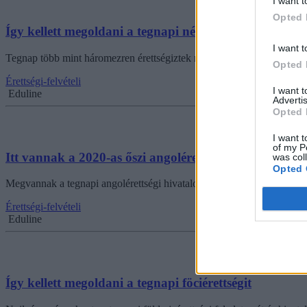
I want t
Opted 
Így kellett megoldani a tegnapi németérettségit
I want t
Tegnap több mint háromezren érettségiztek németből. Mutatjuk, milyen 
Opted 
Érettségi-felvételi
I want 
Eduline
Advertis
Opted 
I want t
of my P
Itt vannak a 2020-as őszi angolérettségi megoldásai
was col
Opted 
Megvannak a tegnapi angolérettségi hivatalos megoldásai. Mutatjuk a f
Érettségi-felvételi
Eduline
Így kellett megoldani a tegnapi föciérettségit