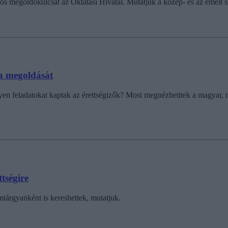
los megoldókulcsát az Oktatási Hivatal. Mutatjuk a közép- és az emelt szi
ga megoldását
yen feladatokat kaptak az érettségizők? Most megnézhetitek a magyar, ma
tségire
ntárgyanként is kereshettek, mutatjuk.