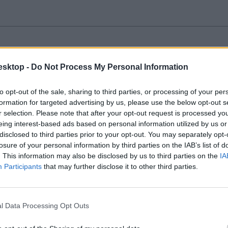
ok: mit találtok az érettségik alatt az Eduline-on?
esktop -
Do Not Process My Personal Information
ost is készülünk erre a mozgalmas időszakra - mutatjuk, mit találtok a 
to opt-out of the sale, sharing to third parties, or processing of your per
formation for targeted advertising by us, please use the below opt-out s
r selection. Please note that after your opt-out request is processed y
eing interest-based ads based on personal information utilized by us or
disclosed to third parties prior to your opt-out. You may separately opt-
losure of your personal information by third parties on the IAB’s list of
. This information may also be disclosed by us to third parties on the
IA
it tettetek? Itt vannak a megoldások
Participants
that may further disclose it to other third parties.
izsgatárgyakból. Most már ők is megnézhetik a hivatalos megoldásokat.
l Data Processing Opt Outs