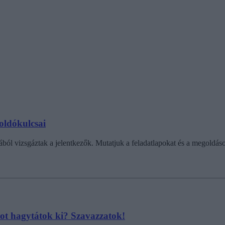
goldókulcsai
ából vizsgáztak a jelentkezők. Mutatjuk a feladatlapokat és a megoldáso
tot hagytátok ki? Szavazzatok!