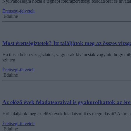
Nyilvánosságra hozta a tegnapi földrajzérettségi feladatsorát és hivata
Érettségi-felvételi
Eduline
Most érettségiztetek? Itt találjátok meg az összes vizs
Ha ti is a héten vizsgáztatok, vagy csak kíváncsiak vagytok, hogy mil
szinten.
Érettségi-felvételi
Eduline
Az előző évek feladatsoraival is gyakorolhattok az éret
Hol találjátok meg az előző évek feladatsorait és megoldásait? Akár ta
Érettségi-felvételi
Eduline