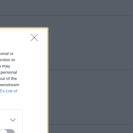
vizsgák napján nálunk.
sonal or
ection to
ou may
 personal
out of the
 downstream
B’s List of