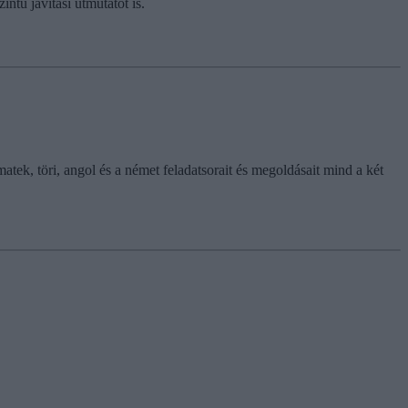
ntű javítási útmutatót is.
tek, töri, angol és a német feladatsorait és megoldásait mind a két