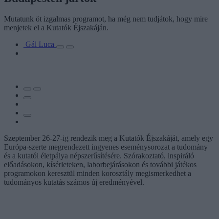
Mutatunk öt izgalmas programot, ha még nem tudjátok, hogy mire
menjetek el a Kutatók Éjszakáján.
Gál Luca
Szeptember 26-27-ig rendezik meg a Kutatók Éjszakáját, amely egy
Európa-szerte megrendezett ingyenes eseménysorozat a tudomány
és a kutatói életpálya népszerűsítésére. Szórakoztató, inspiráló
előadásokon, kísérleteken, laborbejárásokon és további játékos
programokon keresztül minden korosztály megismerkedhet a
tudományos kutatás számos új eredményével.