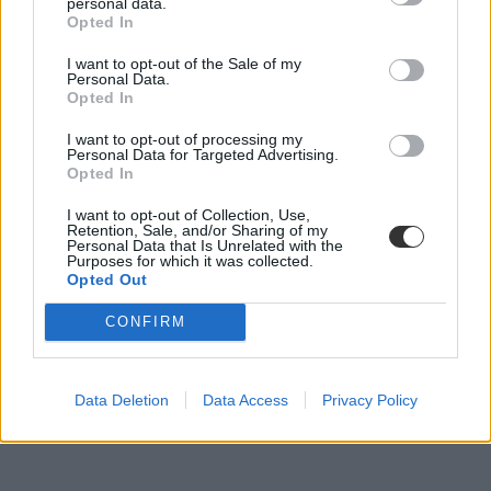
personal data.
Opted In
I want to opt-out of the Sale of my
Personal Data.
Opted In
tudomány
kutatók éjszakája
I want to opt-out of processing my
budapest
Personal Data for Targeted Advertising.
programajánló
Opted In
kísérletek
I want to opt-out of Collection, Use,
Retention, Sale, and/or Sharing of my
Personal Data that Is Unrelated with the
Purposes for which it was collected.
Opted Out
CONFIRM
Data Deletion
Data Access
Privacy Policy