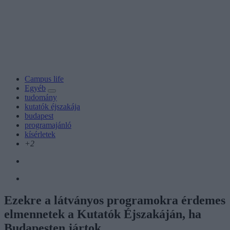
Campus life
Egyéb
tudomány
kutatók éjszakája
budapest
programajánló
kísérletek
+2
Ezekre a látványos programokra érdemes
elmennetek a Kutatók Éjszakáján, ha
Budapesten jártok