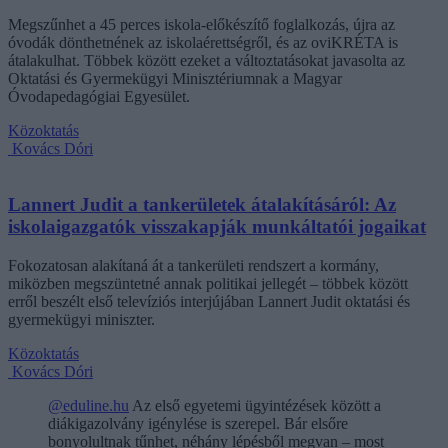
Megszűnhet a 45 perces iskola-előkészítő foglalkozás, újra az
óvodák dönthetnének az iskolaérettségről, és az oviKRÉTA is
átalakulhat. Többek között ezeket a változtatásokat javasolta az
Oktatási és Gyermekügyi Minisztériumnak a Magyar
Óvodapedagógiai Egyesület.
Közoktatás
Kovács Dóri
Lannert Judit a tankerületek átalakításáról: Az
iskolaigazgatók visszakapják munkáltatói jogaikat
Fokozatosan alakítaná át a tankerületi rendszert a kormány,
miközben megszüntetné annak politikai jellegét – többek között
erről beszélt első televíziós interjújában Lannert Judit oktatási és
gyermekügyi miniszter.
Közoktatás
Kovács Dóri
@eduline.hu
Az első egyetemi ügyintézések között a
diákigazolvány igénylése is szerepel. Bár elsőre
bonyolultnak tűnhet, néhány lépésből megvan – most