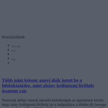
Hozzászólások
Több mint kétszer annyi diák jutott be a
felsőoktatásba, mint ahány kollégiumi férőhely
összesen van
Nemcsak abban vannak jelentős különbségek az egyetemek között,
hogy hány kollégiumi férőhely jut a hallgatókra, a térítési díj összege