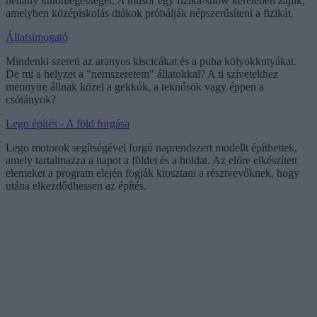
néhány különlegességét. A műsor egy fizika-show keretében zajlik,
amelyben középiskolás diákok próbálják népszerűsíteni a fizikát.
Állatsimogató
Mindenki szereti az aranyos kiscicákat és a puha kölyökkutyákat.
De mi a helyzet a "nemszeretem" állatokkal? A ti szívetekhez
mennyire állnak közel a gekkók, a teknősök vagy éppen a
csótányok?
Lego építés - A föld forgása
Lego motorok segítségével forgó naprendszert modellt építhettek,
amely tartalmazza a napot a földet és a holdat. Az előre elkészített
elemeket a program elején fogják kiosztani a résztvevőknek, hogy
utána elkezdődhessen az építés.