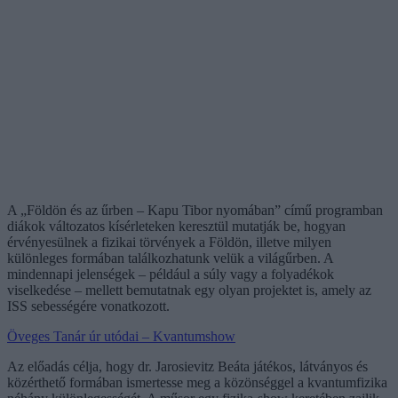
A „Földön és az űrben – Kapu Tibor nyomában” című programban
diákok változatos kísérleteken keresztül mutatják be, hogyan
érvényesülnek a fizikai törvények a Földön, illetve milyen
különleges formában találkozhatunk velük a világűrben. A
mindennapi jelenségek – például a súly vagy a folyadékok
viselkedése – mellett bemutatnak egy olyan projektet is, amely az
ISS sebességére vonatkozott.
Öveges Tanár úr utódai – Kvantumshow
Az előadás célja, hogy dr. Jarosievitz Beáta játékos, látványos és
közérthető formában ismertesse meg a közönséggel a kvantumfizika