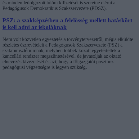
és minden ledolgozott túlóra kifizetését is szeretné elérni a
Pedagógusok Demokratikus Szakszervezete (PDSZ).
PSZ: a szakképzésben a felelősség mellett hatáskört
is kell adni az iskoláknak
Nem volt közvetlen egyeztetés a törvénytervezetről, mégis elküldte
részletes észrevételeit a Pedagógusok Szakszervezete (PSZ) a
szakminisztériumnak, melyben többek között egyetértettek a
kancellári rendszer megszüntetésével, de javasolják az oktató
elnevezés kivezetését és azt, hogy a főigazgatói poszthoz
pedagógusi végzettségre is legyen szükség.