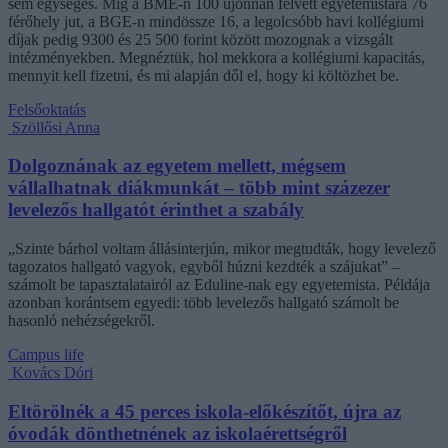
sem egységes. Míg a BME-n 100 újonnan felvett egyetemistára 76
férőhely jut, a BGE-n mindössze 16, a legolcsóbb havi kollégiumi
díjak pedig 9300 és 25 500 forint között mozognak a vizsgált
intézményekben. Megnéztük, hol mekkora a kollégiumi kapacitás,
mennyit kell fizetni, és mi alapján dől el, hogy ki költözhet be.
Felsőoktatás
Szöllősi Anna
Dolgoznának az egyetem mellett, mégsem
vállalhatnak diákmunkát – több mint százezer
levelezős hallgatót érinthet a szabály
„Szinte bárhol voltam állásinterjún, mikor megtudták, hogy levelező
tagozatos hallgató vagyok, egyből húzni kezdték a szájukat” –
számolt be tapasztalatairól az Eduline-nak egy egyetemista. Példája
azonban korántsem egyedi: több levelezős hallgató számolt be
hasonló nehézségekről.
Campus life
Kovács Dóri
Eltörölnék a 45 perces iskola-előkészítőt, újra az
óvodák dönthetnének az iskolaérettségről