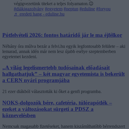
végigvezetünk titeket a teljes folyamaton.😉
#diákigazolvány
#egyetem
#neptun
#eduline
#foryou
♬ eredeti hang - eduline.hu
Pótfelvételi 2026: fontos határidő jár le ma éjfélkor
Néhány óra múlva bezár a felvi.hu egyik legfontosabb felülete – aki
lemarad, annak idén már nem lesz újabb esélye szeptemberben
egyetemet kezdeni.
„A világ legelismertebb tudósainak előadásait
hallgathatjuk” – két magyar egyetemista is bekerült
a CERN nyári programjába
21 ezer diákból választották ki őket a genfi programba.
NOKS-dolgozók bére, cafetéria, túlórapótlék –
ezeket a változásokat sürgeti a PDSZ a
köznevelésben
Nemcsak magasabb fizetéseket, hanem kiszámíthatóbb bérrendszert