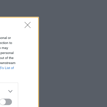
sonal or
ection to
ou may
 personal
out of the
 downstream
B’s List of