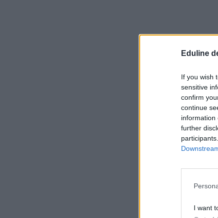
Eduline d
If you wish 
sensitive in
confirm you
continue se
information 
further disc
participants
Downstream 
Persona
I want t