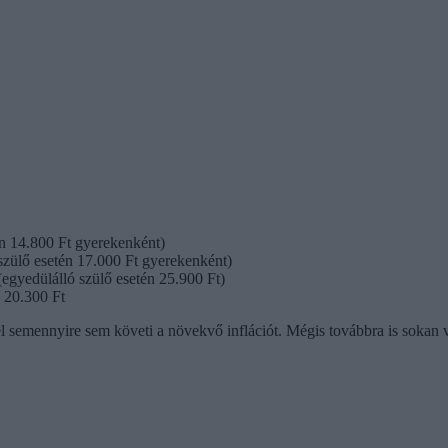
én 14.800 Ft gyerekenként)
szülő esetén 17.000 Ft gyerekenként)
(egyedülálló szülő esetén 25.900 Ft)
: 20.300 Ft
el semennyire sem követi a növekvő inflációt. Mégis továbbra is sokan