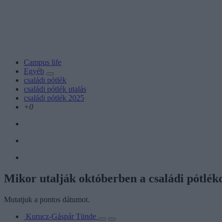
Campus life
Egyéb
családi pótlék
családi pótlék utalás
családi pótlék 2025
+0
Mikor utalják októberben a családi pótlék
Mutatjuk a pontos dátumot.
Kurucz-Gáspár Tünde