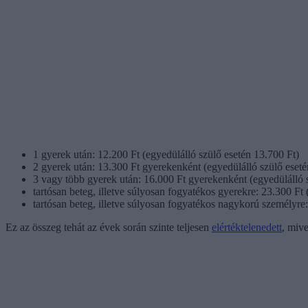
1 gyerek után: 12.200 Ft (egyedülálló szülő esetén 13.700 Ft)
2 gyerek után: 13.300 Ft gyerekenként (egyedülálló szülő eset
3 vagy több gyerek után: 16.000 Ft gyerekenként (egyedülálló 
tartósan beteg, illetve súlyosan fogyatékos gyerekre: 23.300 Ft 
tartósan beteg, illetve súlyosan fogyatékos nagykorú személyre
Ez az összeg tehát az évek során szinte teljesen
elértéktelenedett
, miv