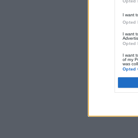
Opted 
I want t
Opted 
I want 
Advertis
Opted 
I want t
of my P
was col
Opted 