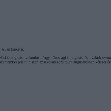
r Államkincstár.
elési támogatást, valamint a fogyatékossági támogatást és a vakok szem
szeptember jelent, hiszen az iskolakezdés miatt augusztusban kétszer ér