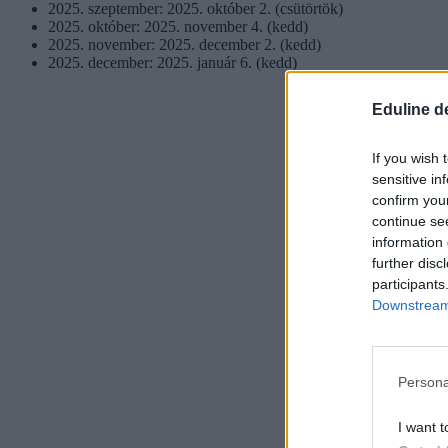
2025. szeptember: 2025. október 2. (csütörtök)
2025. október: 2025. november 4. (kedd)
2025. november: 2025. december 2. (kedd)
2025. december: 2025. január 6. (kedd)
Eduline d
If you wish 
sensitive in
confirm you
continue se
information 
further disc
participants
Downstream 
Persona
I want t