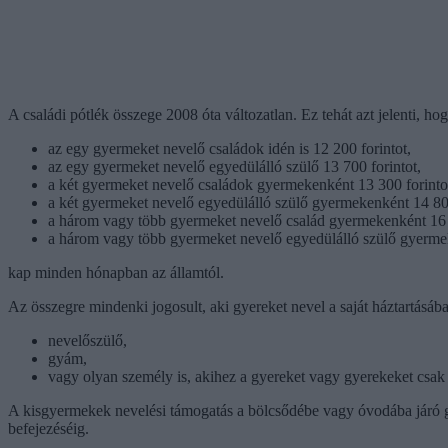
A családi pótlék összege 2008 óta változatlan. Ez tehát azt jelenti, ho
az egy gyermeket nevelő családok idén is 12 200 forintot,
az egy gyermeket nevelő egyedülálló szülő 13 700 forintot,
a két gyermeket nevelő családok gyermekenként 13 300 forintot
a két gyermeket nevelő egyedülálló szülő gyermekenként 14 800 
a három vagy több gyermeket nevelő család gyermekenként 16 e
a három vagy több gyermeket nevelő egyedülálló szülő gyermek
kap minden hónapban az államtól.
Az összegre mindenki jogosult, aki gyereket nevel a saját háztartásában
nevelőszülő,
gyám,
vagy olyan személy is, akihez a gyereket vagy gyerekeket csak 
A kisgyermekek nevelési támogatás a bölcsődébe vagy óvodába járó gye
befejezéséig.