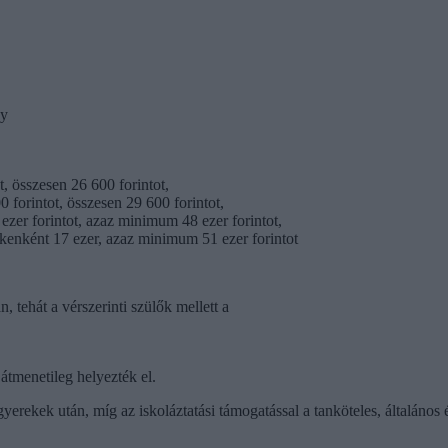
gy
, összesen 26 600 forintot,
forintot, összesen 29 600 forintot,
zer forintot, azaz minimum 48 ezer forintot,
enként 17 ezer, azaz minimum 51 ezer forintot
, tehát a vérszerinti szülők mellett a
átmenetileg helyezték el.
rekek után, míg az iskoláztatási támogatással a tanköteles, általános