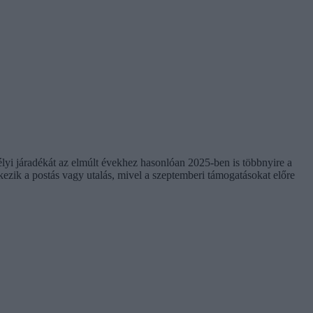
élyi járadékát az elmúlt évekhez hasonlóan 2025-ben is többnyire a
kezik a postás vagy utalás, mivel a szeptemberi támogatásokat előre