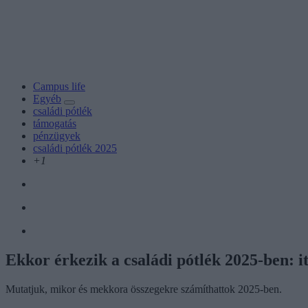
Campus life
Egyéb
családi pótlék
támogatás
pénzügyek
családi pótlék 2025
+1
Ekkor érkezik a családi pótlék 2025-ben: 
Mutatjuk, mikor és mekkora összegekre számíthattok 2025-ben.