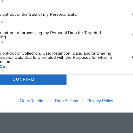
In
o opt-out of the Sale of my Personal Data.
In
 postai úton kérik, várhatóan a fentebb jelzett időpontokat követő 2-4
to opt-out of processing my Personal Data for Targeted
ing.
In
o opt-out of Collection, Use, Retention, Sale, and/or Sharing
ersonal Data that Is Unrelated with the Purposes for which it
lected.
Out
CONFIRM
Data Deletion
Data Access
Privacy Policy