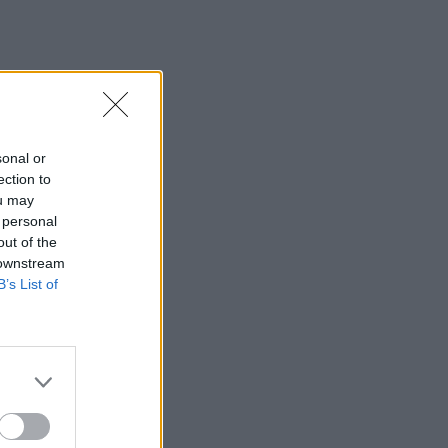
sonal or
ection to
ou may
 personal
out of the
 downstream
B’s List of