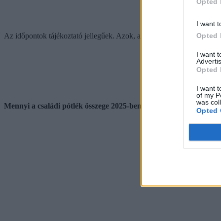
Opted 
I want t
Opted 
Az időpontok tájékoztató jellegűek. Azok, akik a családtámogatásokat
I want 
Advertis
Opted 
I want t
of my P
was col
Mennyi a családi pótlék összege 2025-ben?
Opted 