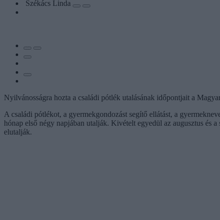
Székács Linda
Nyilvánosságra hozta a családi pótlék utalásának időpontjait a Magya
A családi pótlékot, a gyermekgondozást segítő ellátást, a gyermeknev
hónap első négy napjában utalják. Kivételt egyedül az augusztus és a 
elutalják.