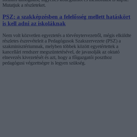
Mutatjuk a részleteket.
PSZ: a szakképzésben a felelősség mellett hatáskört
is kell adni az iskoláknak
Nem volt közvetlen egyeztetés a törvénytervezetről, mégis elküldte
részletes észrevételeit a Pedagógusok Szakszervezete (PSZ) a
szakminisztériumnak, melyben többek között egyetértettek a
kancellári rendszer megszüntetésével, de javasolják az oktató
elnevezés kivezetését és azt, hogy a főigazgatói poszthoz
pedagógusi végzettségre is legyen szükség.