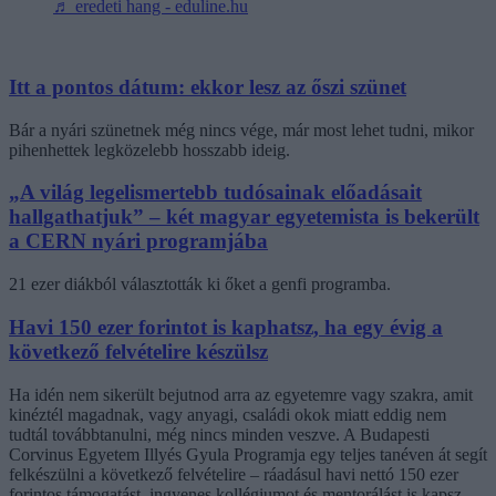
♬ eredeti hang - eduline.hu
Itt a pontos dátum: ekkor lesz az őszi szünet
Bár a nyári szünetnek még nincs vége, már most lehet tudni, mikor
pihenhettek legközelebb hosszabb ideig.
„A világ legelismertebb tudósainak előadásait
hallgathatjuk” – két magyar egyetemista is bekerült
a CERN nyári programjába
21 ezer diákból választották ki őket a genfi programba.
Havi 150 ezer forintot is kaphatsz, ha egy évig a
következő felvételire készülsz
Ha idén nem sikerült bejutnod arra az egyetemre vagy szakra, amit
kinéztél magadnak, vagy anyagi, családi okok miatt eddig nem
tudtál továbbtanulni, még nincs minden veszve. A Budapesti
Corvinus Egyetem Illyés Gyula Programja egy teljes tanéven át segít
felkészülni a következő felvételire – ráadásul havi nettó 150 ezer
forintos támogatást, ingyenes kollégiumot és mentorálást is kapsz.