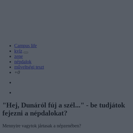
Campus life
kvíz
zene
népdalok
műveltségi teszt
+0
"Hej, Dunáról fúj a szél..." - be tudjátok
fejezni a népdalokat?
Mennyire vagytok jártasak a népzenében?