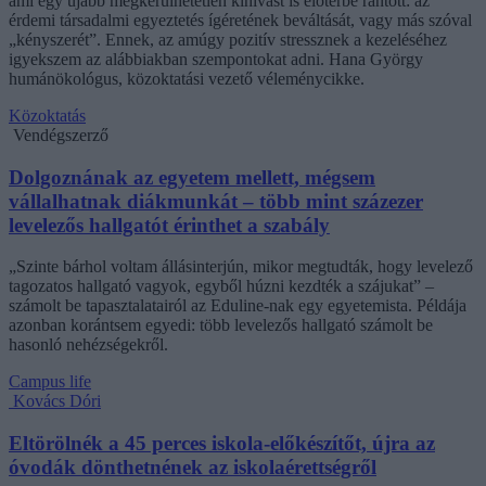
ami egy újabb megkerülhetetlen kihívást is előtérbe rántott: az
érdemi társadalmi egyeztetés ígéretének beváltását, vagy más szóval
„kényszerét”. Ennek, az amúgy pozitív stressznek a kezeléséhez
igyekszem az alábbiakban szempontokat adni. Hana György
humánökológus, közoktatási vezető véleménycikke.
Közoktatás
Vendégszerző
Dolgoznának az egyetem mellett, mégsem
vállalhatnak diákmunkát – több mint százezer
levelezős hallgatót érinthet a szabály
„Szinte bárhol voltam állásinterjún, mikor megtudták, hogy levelező
tagozatos hallgató vagyok, egyből húzni kezdték a szájukat” –
számolt be tapasztalatairól az Eduline-nak egy egyetemista. Példája
azonban korántsem egyedi: több levelezős hallgató számolt be
hasonló nehézségekről.
Campus life
Kovács Dóri
Eltörölnék a 45 perces iskola-előkészítőt, újra az
óvodák dönthetnének az iskolaérettségről