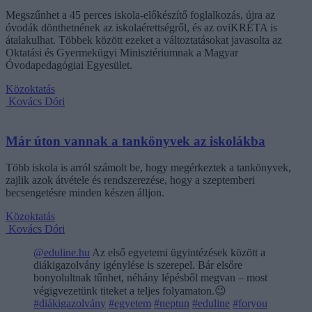
Megszűnhet a 45 perces iskola-előkészítő foglalkozás, újra az
óvodák dönthetnének az iskolaérettségről, és az oviKRÉTA is
átalakulhat. Többek között ezeket a változtatásokat javasolta az
Oktatási és Gyermekügyi Minisztériumnak a Magyar
Óvodapedagógiai Egyesület.
Közoktatás
Kovács Dóri
Már úton vannak a tankönyvek az iskolákba
Több iskola is arról számolt be, hogy megérkeztek a tankönyvek,
zajlik azok átvétele és rendszerezése, hogy a szeptemberi
becsengetésre minden készen álljon.
Közoktatás
Kovács Dóri
@eduline.hu
Az első egyetemi ügyintézések között a
diákigazolvány igénylése is szerepel. Bár elsőre
bonyolultnak tűnhet, néhány lépésből megvan – most
végigvezetünk titeket a teljes folyamaton.😉
#diákigazolvány
#egyetem
#neptun
#eduline
#foryou