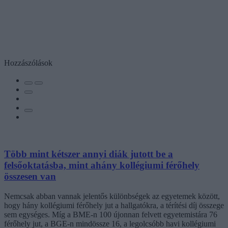
Hozzászólások
Több mint kétszer annyi diák jutott be a
felsőoktatásba, mint ahány kollégiumi férőhely
összesen van
Nemcsak abban vannak jelentős különbségek az egyetemek között,
hogy hány kollégiumi férőhely jut a hallgatókra, a térítési díj összege
sem egységes. Míg a BME-n 100 újonnan felvett egyetemistára 76
férőhely jut, a BGE-n mindössze 16, a legolcsóbb havi kollégiumi