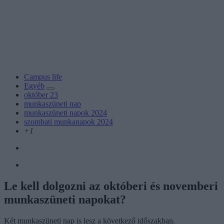
Campus life
Egyéb
október 23
munkaszüneti nap
munkaszüneti napok 2024
szombati munkanapok 2024
+1
Le kell dolgozni az októberi és novemberi
munkaszüneti napokat?
Két munkaszüneti nap is lesz a következő időszakban.