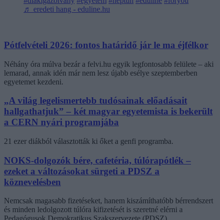
#diákigazolvány
#egyetem
#neptun
#eduline
#foryou
♬ eredeti hang - eduline.hu
Pótfelvételi 2026: fontos határidő jár le ma éjfélkor
Néhány óra múlva bezár a felvi.hu egyik legfontosabb felülete – aki
lemarad, annak idén már nem lesz újabb esélye szeptemberben
egyetemet kezdeni.
„A világ legelismertebb tudósainak előadásait
hallgathatjuk” – két magyar egyetemista is bekerült
a CERN nyári programjába
21 ezer diákból választották ki őket a genfi programba.
NOKS-dolgozók bére, cafetéria, túlórapótlék –
ezeket a változásokat sürgeti a PDSZ a
köznevelésben
Nemcsak magasabb fizetéseket, hanem kiszámíthatóbb bérrendszert
és minden ledolgozott túlóra kifizetését is szeretné elérni a
Pedagógusok Demokratikus Szakszervezete (PDSZ).