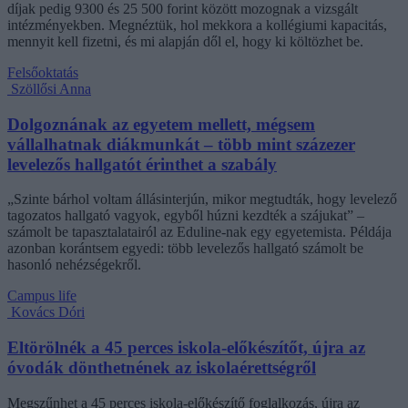
díjak pedig 9300 és 25 500 forint között mozognak a vizsgált
intézményekben. Megnéztük, hol mekkora a kollégiumi kapacitás,
mennyit kell fizetni, és mi alapján dől el, hogy ki költözhet be.
Felsőoktatás
Szöllősi Anna
Dolgoznának az egyetem mellett, mégsem
vállalhatnak diákmunkát – több mint százezer
levelezős hallgatót érinthet a szabály
„Szinte bárhol voltam állásinterjún, mikor megtudták, hogy levelező
tagozatos hallgató vagyok, egyből húzni kezdték a szájukat” –
számolt be tapasztalatairól az Eduline-nak egy egyetemista. Példája
azonban korántsem egyedi: több levelezős hallgató számolt be
hasonló nehézségekről.
Campus life
Kovács Dóri
Eltörölnék a 45 perces iskola-előkészítőt, újra az
óvodák dönthetnének az iskolaérettségről
Megszűnhet a 45 perces iskola-előkészítő foglalkozás, újra az