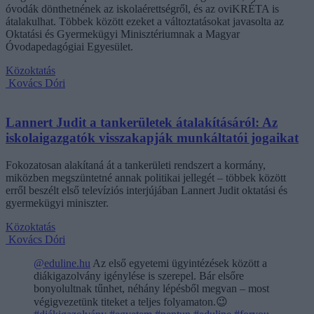
óvodák dönthetnének az iskolaérettségről, és az oviKRÉTA is
átalakulhat. Többek között ezeket a változtatásokat javasolta az
Oktatási és Gyermekügyi Minisztériumnak a Magyar
Óvodapedagógiai Egyesület.
Közoktatás
Kovács Dóri
Lannert Judit a tankerületek átalakításáról: Az
iskolaigazgatók visszakapják munkáltatói jogaikat
Fokozatosan alakítaná át a tankerületi rendszert a kormány,
miközben megszüntetné annak politikai jellegét – többek között
erről beszélt első televíziós interjújában Lannert Judit oktatási és
gyermekügyi miniszter.
Közoktatás
Kovács Dóri
@eduline.hu
Az első egyetemi ügyintézések között a
diákigazolvány igénylése is szerepel. Bár elsőre
bonyolultnak tűnhet, néhány lépésből megvan – most
végigvezetünk titeket a teljes folyamaton.😉