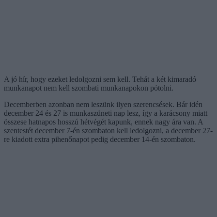
A jó hír, hogy ezeket ledolgozni sem kell. Tehát a két kimaradó
munkanapot nem kell szombati munkanapokon pótolni.
Decemberben azonban nem leszünk ilyen szerencsések. Bár idén
december 24 és 27 is munkaszüneti nap lesz, így a karácsony miatt
összese hatnapos hosszú hétvégét kapunk, ennek nagy ára van. A
szentestét december 7-én szombaton kell ledolgozni, a december 27-
re kiadott extra pihenőnapot pedig december 14-én szombaton.