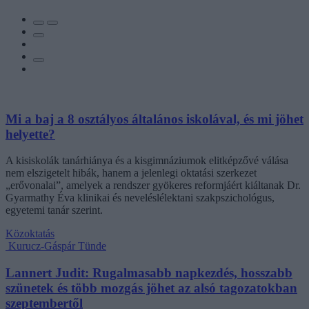
Mi a baj a 8 osztályos általános iskolával, és mi jöhet
helyette?
A kisiskolák tanárhiánya és a kisgimnáziumok elitképzővé válása
nem elszigetelt hibák, hanem a jelenlegi oktatási szerkezet
„erővonalai”, amelyek a rendszer gyökeres reformjáért kiáltanak Dr.
Gyarmathy Éva klinikai és neveléslélektani szakpszichológus,
egyetemi tanár szerint.
Közoktatás
Kurucz-Gáspár Tünde
Lannert Judit: Rugalmasabb napkezdés, hosszabb
szünetek és több mozgás jöhet az alsó tagozatokban
szeptembertől