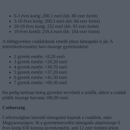
0-3 éves korig: 200,1 euró (kb. 80 ezer forint)
3-10 éves korig: 209,3 euró (kb. 84 ezer forint)
10-19 éves korig: 232 euró (kb. 92 ezer forint)
19 éves kortól: 259,4 euró (kb. 104 ezer forint)
A többgyerekes családoknak emellé plusz támogatás is jár. A
testvérkedvezmény havi összege gyerekenként:
2 gyerek esetén: +8,20 euró
3 gyerek esetén: +20,20 euró
4 gyerek esetén: +30,70 euró
5 gyerek esetén: +37,20 euró
6 gyerek esetén: +41,50 euró
7 gyerek esetén: +60,30 euró
Ha pedig tartósan beteg gyereket nevelnek a szülők, akkor a családi
pótlék összege havonta 180,90 euró.
Csehország
Csehországban hasonló támogatást kapnak a családok, mint
Magyarországon. Itt a gyermeknevelési támogatás alapösszege 6
éves korig 830 korona gyerekenként, ami 12 ezer forintot jelent.