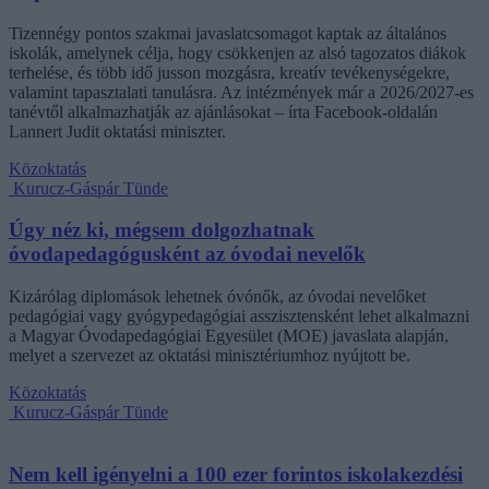
Tizennégy pontos szakmai javaslatcsomagot kaptak az általános
iskolák, amelynek célja, hogy csökkenjen az alsó tagozatos diákok
terhelése, és több idő jusson mozgásra, kreatív tevékenységekre,
valamint tapasztalati tanulásra. Az intézmények már a 2026/2027-es
tanévtől alkalmazhatják az ajánlásokat – írta Facebook-oldalán
Lannert Judit oktatási miniszter.
Közoktatás
Kurucz-Gáspár Tünde
Úgy néz ki, mégsem dolgozhatnak
óvodapedagógusként az óvodai nevelők
Kizárólag diplomások lehetnek óvónők, az óvodai nevelőket
pedagógiai vagy gyógypedagógiai asszisztensként lehet alkalmazni
a Magyar Óvodapedagógiai Egyesület (MOE) javaslata alapján,
melyet a szervezet az oktatási minisztériumhoz nyújtott be.
Közoktatás
Kurucz-Gáspár Tünde
Nem kell igényelni a 100 ezer forintos iskolakezdési