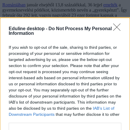
Romániában
január elsejétől 13,8 százalékkal, 36 lejjel
emelték
a
gyermeknevelési pótlékot, közismertebb nevén a „gyerekpénzt”. Így
február óta 292 lejt, vagyis nagyjából 23 ezer forintot kapnak a
családok.
Eduline desktop -
Do Not Process My Personal
Horvátország
Information
Horvátországban március 1-jén lépett hatályba a gyerektámogatási
törvény módosítása, amelynek célja a családi pótlékban részesülők
If you wish to opt-out of the sale, sharing to third parties, or
körének bővítése és az anyagi támogatás igazságosabb elosztása,
processing of your personal or sensitive information for
valamint a gyermek után járó pótlék összegének emelése.
targeted advertising by us, please use the below opt-out
Így az egy főre jutó jövedelem felső határa a gyerek után pótlékban
section to confirm your selection. Please note that after your
részesülni kívánó családban 618 euró. Emellett az eddigi 3
opt-out request is processed you may continue seeing
jövedelmi osztály helyett már öt kategóriába sorolják a családokat,
interest-based ads based on personal information utilized by
ami alapján
us or personal information disclosed to third parties prior to
your opt-out. You may separately opt-out of the further
gyerekenként a támogatás maximum értéke 61,80 euró (23
disclosure of your personal information by third parties on the
500 forint),
minimum értéke pedig 30 euró (11 400 forint) lehet.
IAB’s list of downstream participants. This information may
also be disclosed by us to third parties on the
IAB’s List of
Szlovákia
Downstream Participants
that may further disclose it to other
third parties.
Szlovákiában a családi pótlék minden gyerek után 60 euró (kb. 24
ezer forint), ami a hazai összeg közel duplája. Ráadásul