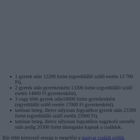
1 gyerek után 12200 forint (egyedülálló szülő esetén 13 700
Ft),
2 gyerek után gyerekenként 13300 forint (egyedülálló szülő
esetén 14800 Ft gyerekenként),
3 vagy több gyerek után16000 forint gyerekenként
(egyedülálló szülő esetén 17000 Ft gyerekenként),
tartósan beteg, illetve súlyosan fogyatékos gyerek után 23300
forint (egyedülálló szülő esetén 25900 Ft),
tartósan beteg, illetve súlyosan fogyatékos nagykorú személy
után pedig 20300 forint támogatást kapnak a családok.
Bár több környező ország is megelőzi a
magyar családi pótlék