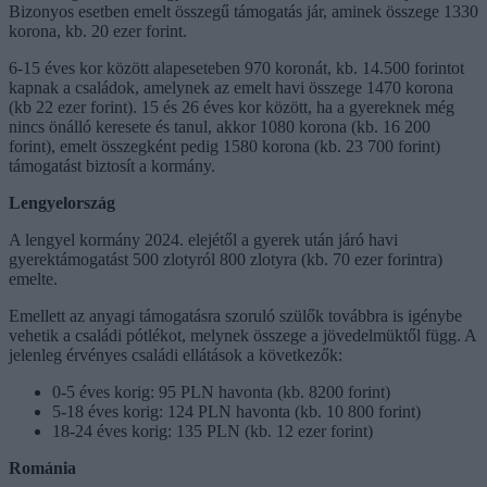
Bizonyos esetben emelt összegű támogatás jár, aminek összege 1330
korona, kb. 20 ezer forint.
6-15 éves kor között alapeseteben 970 koronát, kb. 14.500 forintot
kapnak a családok, amelynek az emelt havi összege 1470 korona
(kb 22 ezer forint). 15 és 26 éves kor között, ha a gyereknek még
nincs önálló keresete és tanul, akkor 1080 korona (kb. 16 200
forint), emelt összegként pedig 1580 korona (kb. 23 700 forint)
támogatást biztosít a kormány.
Lengyelország
A lengyel kormány 2024. elejétől a gyerek után járó havi
gyerektámogatást 500 zlotyról 800 zlotyra (kb. 70 ezer forintra)
emelte.
Emellett az anyagi támogatásra szoruló szülők továbbra is igénybe
vehetik a családi pótlékot, melynek összege a jövedelmüktől függ. A
jelenleg érvényes családi ellátások a következők:
0-5 éves korig: 95 PLN havonta (kb. 8200 forint)
5-18 éves korig: 124 PLN havonta (kb. 10 800 forint)
18-24 éves korig: 135 PLN (kb. 12 ezer forint)
Románia