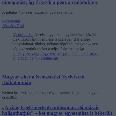
támogatást: így érkezik a pénz a családokhoz
A juttatás 400 ezer rászoruló gyereket érint.
Közoktatás
Kovács Dóri
@eduline.hu
Az első egyetemi ügyintézések között a
diákigazolvány igénylése is szerepel. Bár elsőre
bonyolultnak tűnhet, néhány lépésből megvan – most
végigvezetünk titeket a teljes folyamaton.😉
#diákigazolvány
#egyetem
#neptun
#eduline
#foryou
♬ eredeti hang - eduline.hu
Magyar siker a Nemzetközi Nyelvészeti
Diákolimpián
Ketten bronzérmet, ketten pedig dicséretet kaptak a magyar
csapatból.
„A világ legelismertebb tudósainak előadásait
hallgathatjuk” – két magyar egyetemista is bekerült