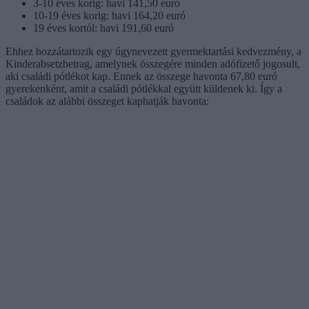
3-10 éves korig: havi 141,50 euró
10-19 éves korig: havi 164,20 euró
19 éves kortól: havi 191,60 euró
Ehhez hozzátartozik egy úgynevezett gyermektartási kedvezmény, a
Kinderabsetzbetrag, amelynek összegére minden adófizető jogosult,
aki családi pótlékot kap. Ennek az összege havonta 67,80 euró
gyerekenként, amit a családi pótlékkal együtt küldenek ki. Így a
családok az alábbi összeget kaphatják havonta: