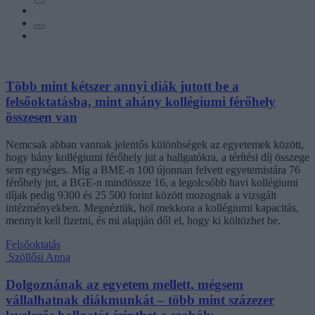
Több mint kétszer annyi diák jutott be a
felsőoktatásba, mint ahány kollégiumi férőhely
összesen van
Nemcsak abban vannak jelentős különbségek az egyetemek között,
hogy hány kollégiumi férőhely jut a hallgatókra, a térítési díj összege
sem egységes. Míg a BME-n 100 újonnan felvett egyetemistára 76
férőhely jut, a BGE-n mindössze 16, a legolcsóbb havi kollégiumi
díjak pedig 9300 és 25 500 forint között mozognak a vizsgált
intézményekben. Megnéztük, hol mekkora a kollégiumi kapacitás,
mennyit kell fizetni, és mi alapján dől el, hogy ki költözhet be.
Felsőoktatás
Szöllősi Anna
Dolgoznának az egyetem mellett, mégsem
vállalhatnak diákmunkát – több mint százezer