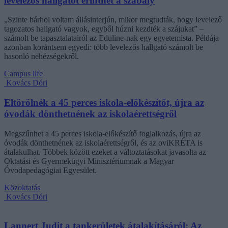
levelezős hallgatót érinthet a szabály
„Szinte bárhol voltam állásinterjún, mikor megtudták, hogy levelező
tagozatos hallgató vagyok, egyből húzni kezdték a szájukat” –
számolt be tapasztalatairól az Eduline-nak egy egyetemista. Példája
azonban korántsem egyedi: több levelezős hallgató számolt be
hasonló nehézségekről.
Campus life
Kovács Dóri
Eltörölnék a 45 perces iskola-előkészítőt, újra az
óvodák dönthetnének az iskolaérettségről
Megszűnhet a 45 perces iskola-előkészítő foglalkozás, újra az
óvodák dönthetnének az iskolaérettségről, és az oviKRÉTA is
átalakulhat. Többek között ezeket a változtatásokat javasolta az
Oktatási és Gyermekügyi Minisztériumnak a Magyar
Óvodapedagógiai Egyesület.
Közoktatás
Kovács Dóri
Lannert Judit a tankerületek átalakításáról: Az