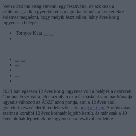
Nem olcsó mulatság elmenni egy fesztiválra, de azoknak a
szülőknek, akik a gyereküket is magukkal vinnék a koncertekre
érdemes megnézni, hogy melyik fesztiválon, hány éves korig
ingyenes a belépés.
Tornyos Kata
2023-ban egészen 12 éves korig ingyenes volt a belépés a debreceni
Campus Fesztiválra, idén azonban ez már másként van, pár hónapja
ugyanis változott az ÁSZF azon pontja, ami a 12 éven aluli
gyerekek részvételéről rendelkezik – írta
meg a Telex.
A módosítás
szerint a korábbi 12 éves korhatár lejjebb került, és már csak a 10
éven aluliak léphetnek be ingyenesen a fesztivál területére.