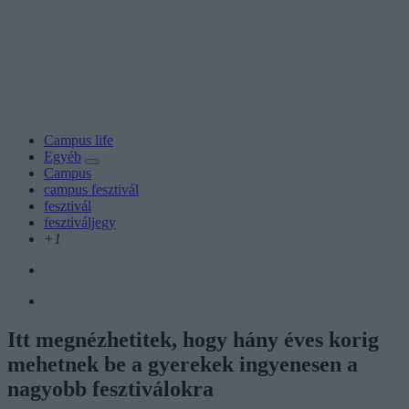
Campus life
Egyéb
Campus
campus fesztivál
fesztivál
fesztiváljegy
+1
Itt megnézhetitek, hogy hány éves korig
mehetnek be a gyerekek ingyenesen a
nagyobb fesztiválokra