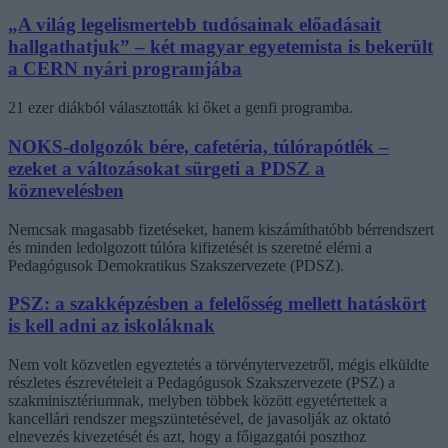
„A világ legelismertebb tudósainak előadásait
hallgathatjuk” – két magyar egyetemista is bekerült
a CERN nyári programjába
21 ezer diákból választották ki őket a genfi programba.
NOKS-dolgozók bére, cafetéria, túlórapótlék –
ezeket a változásokat sürgeti a PDSZ a
köznevelésben
Nemcsak magasabb fizetéseket, hanem kiszámíthatóbb bérrendszert
és minden ledolgozott túlóra kifizetését is szeretné elérni a
Pedagógusok Demokratikus Szakszervezete (PDSZ).
PSZ: a szakképzésben a felelősség mellett hatáskört
is kell adni az iskoláknak
Nem volt közvetlen egyeztetés a törvénytervezetről, mégis elküldte
részletes észrevételeit a Pedagógusok Szakszervezete (PSZ) a
szakminisztériumnak, melyben többek között egyetértettek a
kancellári rendszer megszüntetésével, de javasolják az oktató
elnevezés kivezetését és azt, hogy a főigazgatói poszthoz