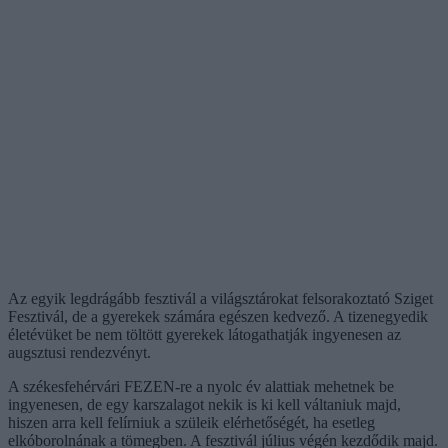
Az egyik legdrágább fesztivál a világsztárokat felsorakoztató Sziget
Fesztivál, de a gyerekek számára egészen kedvező. A tizenegyedik
életévüket be nem töltött gyerekek látogathatják ingyenesen az
augsztusi rendezvényt.
A székesfehérvári FEZEN-re a nyolc év alattiak mehetnek be
ingyenesen, de egy karszalagot nekik is ki kell váltaniuk majd,
hiszen arra kell felírniuk a szüleik elérhetőségét, ha esetleg
elkóborolnának a tömegben. A fesztivál július végén kezdődik majd.