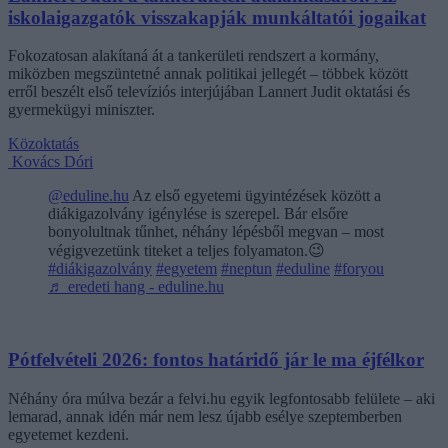
iskolaigazgatók visszakapják munkáltatói jogaikat
Fokozatosan alakítaná át a tankerületi rendszert a kormány,
miközben megszüntetné annak politikai jellegét – többek között
erről beszélt első televíziós interjújában Lannert Judit oktatási és
gyermekügyi miniszter.
Közoktatás
Kovács Dóri
@eduline.hu
Az első egyetemi ügyintézések között a
diákigazolvány igénylése is szerepel. Bár elsőre
bonyolultnak tűnhet, néhány lépésből megvan – most
végigvezetünk titeket a teljes folyamaton.😉
#diákigazolvány
#egyetem
#neptun
#eduline
#foryou
♬ eredeti hang - eduline.hu
Pótfelvételi 2026: fontos határidő jár le ma éjfélkor
Néhány óra múlva bezár a felvi.hu egyik legfontosabb felülete – aki
lemarad, annak idén már nem lesz újabb esélye szeptemberben
egyetemet kezdeni.