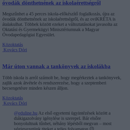
óvodák dönthetnének az iskolaérettségről
Megszűnhet a 45 perces iskola-előkészítő foglalkozás, újra az
óvodák dönthetnének az iskolaérettségről, és az oviKRÉTA is
átalakulhat. Többek között ezeket a változtatásokat javasolta az
Oktatási és Gyermekügyi Minisztériumnak a Magyar
Óvodapedagógiai Egyesület.
Közoktatás
Kovács Dóri
Már úton vannak a tankönyvek az iskolákba
Több iskola is arról számolt be, hogy megérkeztek a tankönyvek,
zajlik azok átvétele és rendszerezése, hogy a szeptemberi
becsengetésre minden készen álljon.
Közoktatás
Kovács Dóri
@eduline.hu
Az első egyetemi ügyintézések között a
diákigazolvány igénylése is szerepel. Bár elsőre
bonyolultnak tűnhet, néhány lépésből megvan – most
végigvezetünk titeket a teljes folyamaton.😉