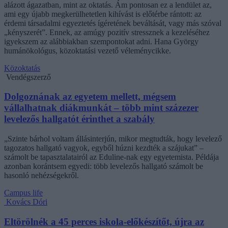
alázott ágazatban, mint az oktatás. Ám pontosan ez a lendület az,
ami egy újabb megkerülhetetlen kihívást is előtérbe rántott: az
érdemi társadalmi egyeztetés ígéretének beváltását, vagy más szóval
„kényszerét”. Ennek, az amúgy pozitív stressznek a kezeléséhez
igyekszem az alábbiakban szempontokat adni. Hana György
humánökológus, közoktatási vezető véleménycikke.
Közoktatás
Vendégszerző
Dolgoznának az egyetem mellett, mégsem
vállalhatnak diákmunkát – több mint százezer
levelezős hallgatót érinthet a szabály
„Szinte bárhol voltam állásinterjún, mikor megtudták, hogy levelező
tagozatos hallgató vagyok, egyből húzni kezdték a szájukat” –
számolt be tapasztalatairól az Eduline-nak egy egyetemista. Példája
azonban korántsem egyedi: több levelezős hallgató számolt be
hasonló nehézségekről.
Campus life
Kovács Dóri
Eltörölnék a 45 perces iskola-előkészítőt, újra az