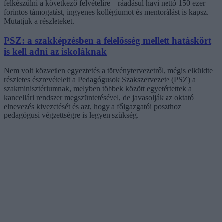
felkészülni a következő felvételire – ráadásul havi nettó 150 ezer
forintos támogatást, ingyenes kollégiumot és mentorálást is kapsz.
Mutatjuk a részleteket.
PSZ: a szakképzésben a felelősség mellett hatáskört
is kell adni az iskoláknak
Nem volt közvetlen egyeztetés a törvénytervezetről, mégis elküldte
részletes észrevételeit a Pedagógusok Szakszervezete (PSZ) a
szakminisztériumnak, melyben többek között egyetértettek a
kancellári rendszer megszüntetésével, de javasolják az oktató
elnevezés kivezetését és azt, hogy a főigazgatói poszthoz
pedagógusi végzettségre is legyen szükség.