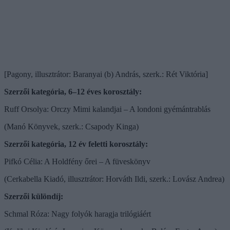
[Pagony, illusztrátor: Baranyai (b) András, szerk.: Rét Viktória]
Szerzői kategória, 6–12 éves korosztály:
Ruff Orsolya: Orczy Mimi kalandjai – A londoni gyémántrablás
(Manó Könyvek, szerk.: Csapody Kinga)
Szerzői kategória, 12 év feletti korosztály:
Pifkó Célia: A Holdfény őrei – A füveskönyv
(Cerkabella Kiadó, illusztrátor: Horváth Ildi, szerk.: Lovász Andrea)
Szerzői különdíj:
Schmal Róza: Nagy folyók haragja trilógiáért