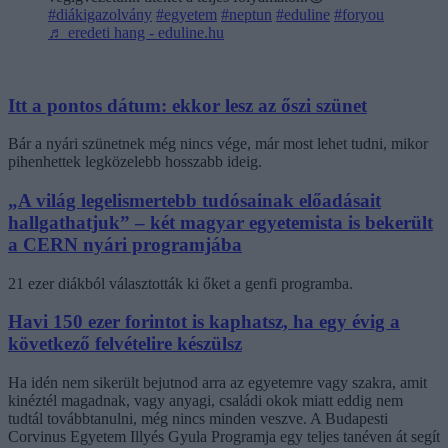
#diákigazolvány
#egyetem
#neptun
#eduline
#foryou
♬ eredeti hang - eduline.hu
Itt a pontos dátum: ekkor lesz az őszi szünet
Bár a nyári szünetnek még nincs vége, már most lehet tudni, mikor
pihenhettek legközelebb hosszabb ideig.
„A világ legelismertebb tudósainak előadásait
hallgathatjuk” – két magyar egyetemista is bekerült
a CERN nyári programjába
21 ezer diákból választották ki őket a genfi programba.
Havi 150 ezer forintot is kaphatsz, ha egy évig a
következő felvételire készülsz
Ha idén nem sikerült bejutnod arra az egyetemre vagy szakra, amit
kinéztél magadnak, vagy anyagi, családi okok miatt eddig nem
tudtál továbbtanulni, még nincs minden veszve. A Budapesti
Corvinus Egyetem Illyés Gyula Programja egy teljes tanéven át segít