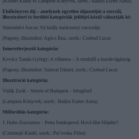
(Kolibri Kiadó és Lampion Könyvek, szerk.: Balázs Eszter Anna)
Elsőkönyves díj – amelynek egyetlen díjazottját a szerzői,
illusztrátori és fordítói kategóriák jelöltjei közül választják ki:
Simonfalvi Ancsa: Ali király karácsonyi vacsorája
(Pagony, illusztrátor: Agócs Írisz, szerk.: Csobod Luca)
Ismeretterjesztő kategória:
Kovács Tamás György: A villamos – A remíztől a hurokvágányig
(Pagony, illusztrátor: Szinvai Dániel, szerk.: Csobod Luca)
Illusztráció kategória:
Vidák Zsolt – Streets of Budapest – böngésző
(Lampion Könyvek, szerk.: Balázs Eszter Anna)
Műfordítás kategória:
J. Hahn Zsuzsanna – Petra Soukopová: Hová tűnt Hópihe?
(Csirimojó Kiadó, szerk.: Pet’ovska Flóra)