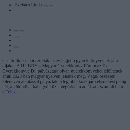
Székács Linda
Csütörtök este kiosztották az év legjobb gyerekkönyveinek járó
díjakat. A HUBBY – Magyar Gyerekkönyv Fórum az Év
Gyerekkönyve Díj pályázatára olyan gyerekkönyveket jelölhettek,
amik 2023-ban magyar nyelven jelentek meg. Végül összesen
kilencven alkotással pályáztak, a legjobbaknak járó elismerést pedig
hét, a különdíjakkal együtt tíz kategóriában adták át - számolt be róla
a
Telex.