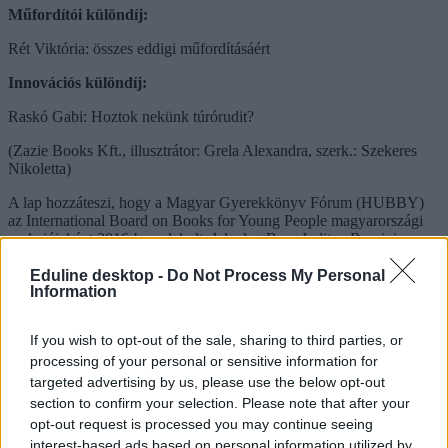
Műfordítói különdíj:
Rét Viktória: összes eddigi műfordításáért
Innovációs különdíj:
Raskó Gabi: Hoztok nekünk túrórudit?
(Zazie Books Kft., illusztrátor: Grela Alexandra, szerk.: Szekeres
Nikoletta)
A lap hozzáteszi, hogy a Magyar Gyerekkönyv Fórum (HUBBY)
az International Board on Books for Young People magyarországi
szekciójaként 2016-ban alakult. Jelenleg Berg Judit, a Rumini
könyvek írója vezeti az elnökségüket.
Eduline desktop -
Do Not Process My Personal
A könyveket díjazó zsűri elnöke idén Grecsó Krisztián volt.
Information
If you wish to opt-out of the sale, sharing to third parties, or
processing of your personal or sensitive information for
targeted advertising by us, please use the below opt-out
section to confirm your selection. Please note that after your
opt-out request is processed you may continue seeing
interest-based ads based on personal information utilized by