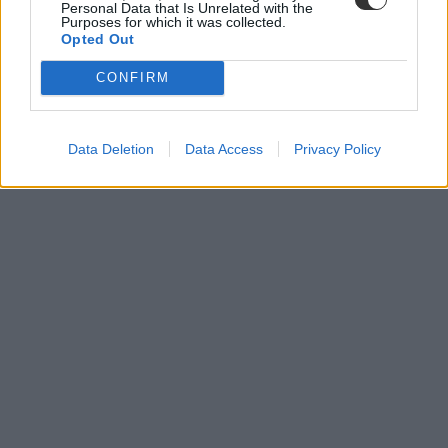
Personal Data that Is Unrelated with the
Purposes for which it was collected.
Opted Out
CONFIRM
legjobb könyvek
HUBBY Magyar Gyerekkönyv Fórum
Data Deletion
Data Access
Privacy Policy
legjobb gyerekkönyvek