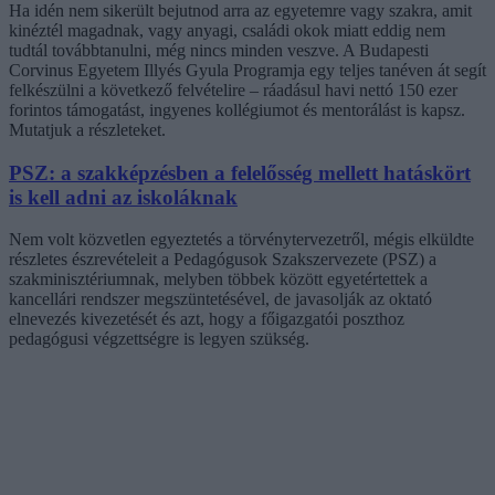
Ha idén nem sikerült bejutnod arra az egyetemre vagy szakra, amit
kinéztél magadnak, vagy anyagi, családi okok miatt eddig nem
tudtál továbbtanulni, még nincs minden veszve. A Budapesti
Corvinus Egyetem Illyés Gyula Programja egy teljes tanéven át segít
felkészülni a következő felvételire – ráadásul havi nettó 150 ezer
forintos támogatást, ingyenes kollégiumot és mentorálást is kapsz.
Mutatjuk a részleteket.
PSZ: a szakképzésben a felelősség mellett hatáskört
is kell adni az iskoláknak
Nem volt közvetlen egyeztetés a törvénytervezetről, mégis elküldte
részletes észrevételeit a Pedagógusok Szakszervezete (PSZ) a
szakminisztériumnak, melyben többek között egyetértettek a
kancellári rendszer megszüntetésével, de javasolják az oktató
elnevezés kivezetését és azt, hogy a főigazgatói poszthoz
pedagógusi végzettségre is legyen szükség.