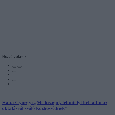
Hozzászólások
Hana György: „Méltóságot, tekintélyt kell adni az
oktatásról szóló közbeszédnek”