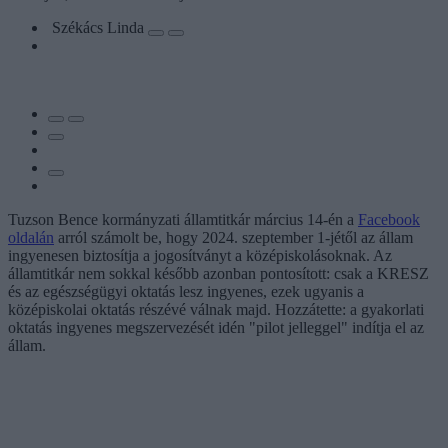
Székács Linda
Tuzson Bence kormányzati államtitkár március 14-én a
Facebook
oldalán
arról számolt be, hogy 2024. szeptember 1-jétől az állam
ingyenesen biztosítja a jogosítványt a középiskolásoknak. Az
államtitkár nem sokkal később azonban pontosított: csak a KRESZ
és az egészségügyi oktatás lesz ingyenes, ezek ugyanis a
középiskolai oktatás részévé válnak majd. Hozzátette: a gyakorlati
oktatás ingyenes megszervezését idén "pilot jelleggel" indítja el az
állam.