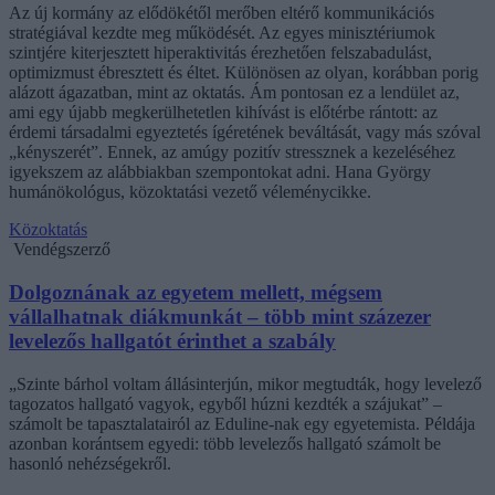
Az új kormány az elődökétől merőben eltérő kommunikációs
stratégiával kezdte meg működését. Az egyes minisztériumok
szintjére kiterjesztett hiperaktivitás érezhetően felszabadulást,
optimizmust ébresztett és éltet. Különösen az olyan, korábban porig
alázott ágazatban, mint az oktatás. Ám pontosan ez a lendület az,
ami egy újabb megkerülhetetlen kihívást is előtérbe rántott: az
érdemi társadalmi egyeztetés ígéretének beváltását, vagy más szóval
„kényszerét”. Ennek, az amúgy pozitív stressznek a kezeléséhez
igyekszem az alábbiakban szempontokat adni. Hana György
humánökológus, közoktatási vezető véleménycikke.
Közoktatás
Vendégszerző
Dolgoznának az egyetem mellett, mégsem
vállalhatnak diákmunkát – több mint százezer
levelezős hallgatót érinthet a szabály
„Szinte bárhol voltam állásinterjún, mikor megtudták, hogy levelező
tagozatos hallgató vagyok, egyből húzni kezdték a szájukat” –
számolt be tapasztalatairól az Eduline-nak egy egyetemista. Példája
azonban korántsem egyedi: több levelezős hallgató számolt be
hasonló nehézségekről.