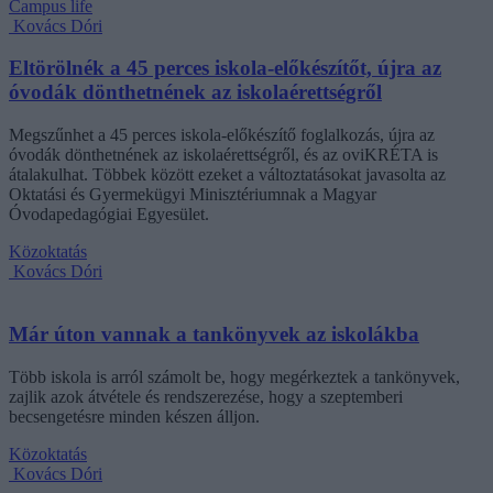
Campus life
Kovács Dóri
Eltörölnék a 45 perces iskola-előkészítőt, újra az
óvodák dönthetnének az iskolaérettségről
Megszűnhet a 45 perces iskola-előkészítő foglalkozás, újra az
óvodák dönthetnének az iskolaérettségről, és az oviKRÉTA is
átalakulhat. Többek között ezeket a változtatásokat javasolta az
Oktatási és Gyermekügyi Minisztériumnak a Magyar
Óvodapedagógiai Egyesület.
Közoktatás
Kovács Dóri
Már úton vannak a tankönyvek az iskolákba
Több iskola is arról számolt be, hogy megérkeztek a tankönyvek,
zajlik azok átvétele és rendszerezése, hogy a szeptemberi
becsengetésre minden készen álljon.
Közoktatás
Kovács Dóri