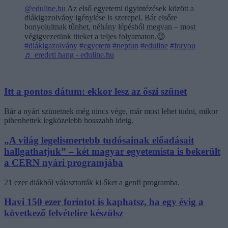
@eduline.hu
Az első egyetemi ügyintézések között a
diákigazolvány igénylése is szerepel. Bár elsőre
bonyolultnak tűnhet, néhány lépésből megvan – most
végigvezetünk titeket a teljes folyamaton.😉
#diákigazolvány
#egyetem
#neptun
#eduline
#foryou
♬ eredeti hang - eduline.hu
Itt a pontos dátum: ekkor lesz az őszi szünet
Bár a nyári szünetnek még nincs vége, már most lehet tudni, mikor
pihenhettek legközelebb hosszabb ideig.
„A világ legelismertebb tudósainak előadásait
hallgathatjuk” – két magyar egyetemista is bekerült
a CERN nyári programjába
21 ezer diákból választották ki őket a genfi programba.
Havi 150 ezer forintot is kaphatsz, ha egy évig a
következő felvételire készülsz