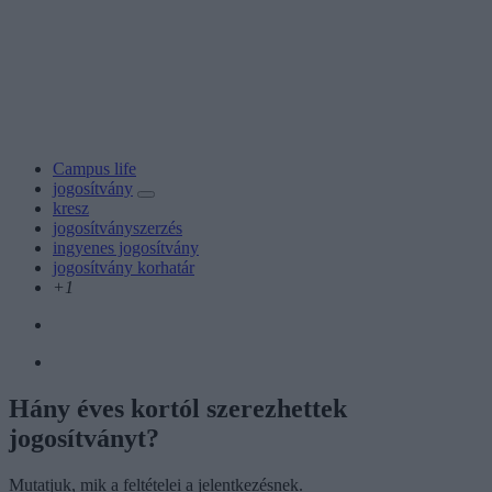
Campus life
jogosítvány
kresz
jogosítványszerzés
ingyenes jogosítvány
jogosítvány korhatár
+1
Hány éves kortól szerezhettek
jogosítványt?
Mutatjuk, mik a feltételei a jelentkezésnek.