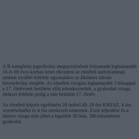
A B kategóriás jogosítvány megszerzésének folyamatát leghamarabb
16 és fél éves korban lehet elkezdeni az elméleti tanfolyammal,
aminek további feltétele ugyanakkor az általános iskolai
bizonyítvány megléte. Az elméleti vizsgára leghamarabb 3 hónappal
a 17. életévetek betöltése előtt jelentkezhettek, a gyakorlati vizsga
életkori feltétele pedig a már betöltött 17. életév.
Az elméleti képzés egyébként 28 órából áll: 20 óra KRESZ, 4 óra
vezetéselmélet és 4 óra szerkezeti ismeretek. Ezek teljesítése és a
sikeres vizsga után jöhet a legalább 30 órás, 580 kilométeres
gyakorlat.