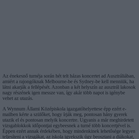
Az énekesnő turnéja során hét telt házas koncertet ad Ausztráliában,
amiért a rajongóknak Melbourne-be és Sydney-be kell menniük, ha
látni akarják a fellépését. Azonban a két helyszín az ausztrál lakosok
nagy részének igen messze van, így akár több napot is igénybe
vehet az utazás.
A Wynnum Állami Középiskola igazgatóhelyettese épp ezért e-
mailben kérte a szülőket, hogy írják meg, pontosan hány gyerek
utazik el és pontosan melyik koncertre. Ugyanis a már meghirdetett
vizsgablokkok időpontjai egybeesnek a turné több koncertjével is.
Éppen ezért annak érdekében, hogy mindenkinek lehetősége legyen
teljesíteni a vizsgákat, az iskola igyekszik úgy beosztani a diákokat,