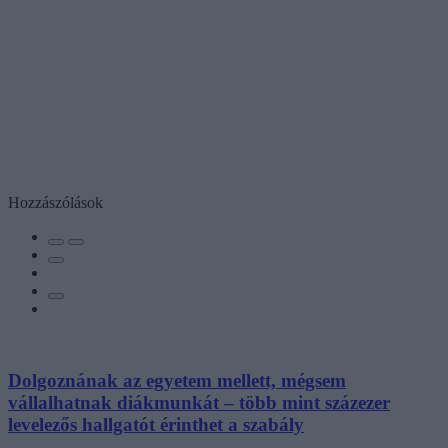
Hozzászólások
Dolgoznának az egyetem mellett, mégsem
vállalhatnak diákmunkát – több mint százezer
levelezős hallgatót érinthet a szabály