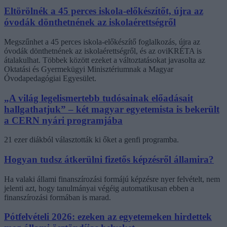
Eltörölnék a 45 perces iskola-előkészítőt, újra az
óvodák dönthetnének az iskolaérettségről
Megszűnhet a 45 perces iskola-előkészítő foglalkozás, újra az
óvodák dönthetnének az iskolaérettségről, és az oviKRÉTA is
átalakulhat. Többek között ezeket a változtatásokat javasolta az
Oktatási és Gyermekügyi Minisztériumnak a Magyar
Óvodapedagógiai Egyesület.
„A világ legelismertebb tudósainak előadásait
hallgathatjuk” – két magyar egyetemista is bekerült
a CERN nyári programjába
21 ezer diákból választották ki őket a genfi programba.
Hogyan tudsz átkerülni fizetős képzésről államira?
Ha valaki állami finanszírozási formájú képzésre nyer felvételt, nem
jelenti azt, hogy tanulmányai végéig automatikusan ebben a
finanszírozási formában is marad.
Pótfelvételi 2026: ezeken az egyetemeken hirdettek