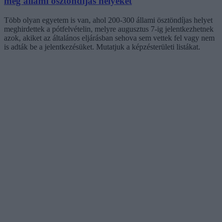
meg állami ösztöndíjas helyeket
Több olyan egyetem is van, ahol 200-300 állami ösztöndíjas helyet
meghirdettek a pótfelvételin, melyre augusztus 7-ig jelentkezhetnek
azok, akiket az általános eljárásban sehova sem vettek fel vagy nem
is adták be a jelentkezésüket. Mutatjuk a képzésterületi listákat.