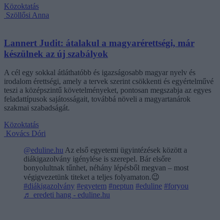
Közoktatás
Szöllősi Anna
Lannert Judit: átalakul a magyarérettségi, már
készülnek az új szabályok
A cél egy sokkal átláthatóbb és igazságosabb magyar nyelv és
irodalom érettségi, amely a tervek szerint csökkenti és egyértelművé
teszi a középszintű követelményeket, pontosan megszabja az egyes
feladattípusok sajátosságait, továbbá növeli a magyartanárok
szakmai szabadságát.
Közoktatás
Kovács Dóri
@eduline.hu
Az első egyetemi ügyintézések között a
diákigazolvány igénylése is szerepel. Bár elsőre
bonyolultnak tűnhet, néhány lépésből megvan – most
végigvezetünk titeket a teljes folyamaton.😉
#diákigazolvány
#egyetem
#neptun
#eduline
#foryou
♬ eredeti hang - eduline.hu