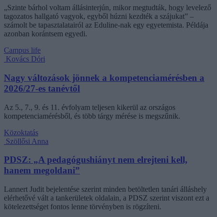
„Szinte bárhol voltam állásinterjún, mikor megtudták, hogy levelező
tagozatos hallgató vagyok, egyből húzni kezdték a szájukat” –
számolt be tapasztalatairól az Eduline-nak egy egyetemista. Példája
azonban korántsem egyedi.
Campus life
Kovács Dóri
Nagy változások jönnek a kompetenciamérésben a
2026/27-es tanévtől
Az 5., 7., 9. és 11. évfolyam teljesen kikerül az országos
kompetenciamérésből, és több tárgy mérése is megszűnik.
Közoktatás
Szöllősi Anna
PDSZ: „A pedagógushiányt nem elrejteni kell,
hanem megoldani”
Lannert Judit bejelentése szerint minden betöltetlen tanári álláshely
elérhetővé vált a tankerületek oldalain, a PDSZ szerint viszont ezt a
kötelezettséget fontos lenne törvényben is rögzíteni.