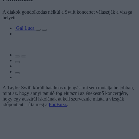
A diákok gondolkodás nélkül a Swift koncertet választják a vizsga
helyett.
Gál Luca
A Taylor Swift körüli hatalmas rajongást mi sem mutatja be jobban,
mint az, hogy annyi tanuló fog elutazni az énekesnő koncertjére,
hogy egy ausztrál iskolának át kell szerveznie miatta a vizsgák
időpontjait – írta meg a
PopBuzz
.