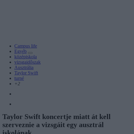
Campus life
Egyéb
középiskola
vizsgaidőszak
Ausztrália
Taylor Swift
turné
+2
Taylor Swift koncertje miatt át kell
szerveznie a vizsgáit egy ausztrál
iskolának