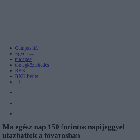
Campus life
Egyéb
budapest
tömegközlekedés
BKK
BKK bérlet
+1
Ma egész nap 150 forintos napijeggyel
utazhattok a fővárosban