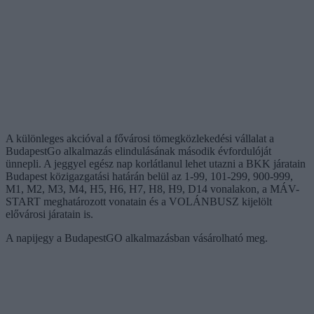
A különleges akcióval a fővárosi tömegközlekedési vállalat a
BudapestGo alkalmazás elindulásának második évfordulóját
ünnepli. A jeggyel egész nap korlátlanul lehet utazni a BKK járatain
Budapest közigazgatási határán belül az 1-99, 101-299, 900-999,
M1, M2, M3, M4, H5, H6, H7, H8, H9, D14 vonalakon, a MÁV-
START meghatározott vonatain és a VOLÁNBUSZ kijelölt
elővárosi járatain is.
A napijegy a BudapestGO alkalmazásban vásárolható meg.