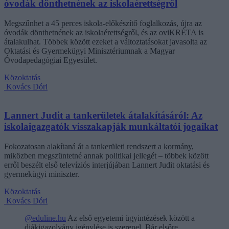
óvodák dönthetnének az iskolaérettségről
Megszűnhet a 45 perces iskola-előkészítő foglalkozás, újra az
óvodák dönthetnének az iskolaérettségről, és az oviKRÉTA is
átalakulhat. Többek között ezeket a változtatásokat javasolta az
Oktatási és Gyermekügyi Minisztériumnak a Magyar
Óvodapedagógiai Egyesület.
Közoktatás
Kovács Dóri
Lannert Judit a tankerületek átalakításáról: Az
iskolaigazgatók visszakapják munkáltatói jogaikat
Fokozatosan alakítaná át a tankerületi rendszert a kormány,
miközben megszüntetné annak politikai jellegét – többek között
erről beszélt első televíziós interjújában Lannert Judit oktatási és
gyermekügyi miniszter.
Közoktatás
Kovács Dóri
@eduline.hu
Az első egyetemi ügyintézések között a
diákigazolvány igénylése is szerepel. Bár elsőre