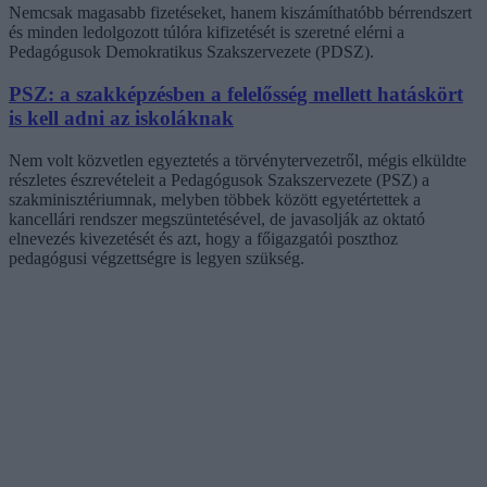
Nemcsak magasabb fizetéseket, hanem kiszámíthatóbb bérrendszert
és minden ledolgozott túlóra kifizetését is szeretné elérni a
Pedagógusok Demokratikus Szakszervezete (PDSZ).
PSZ: a szakképzésben a felelősség mellett hatáskört
is kell adni az iskoláknak
Nem volt közvetlen egyeztetés a törvénytervezetről, mégis elküldte
részletes észrevételeit a Pedagógusok Szakszervezete (PSZ) a
szakminisztériumnak, melyben többek között egyetértettek a
kancellári rendszer megszüntetésével, de javasolják az oktató
elnevezés kivezetését és azt, hogy a főigazgatói poszthoz
pedagógusi végzettségre is legyen szükség.