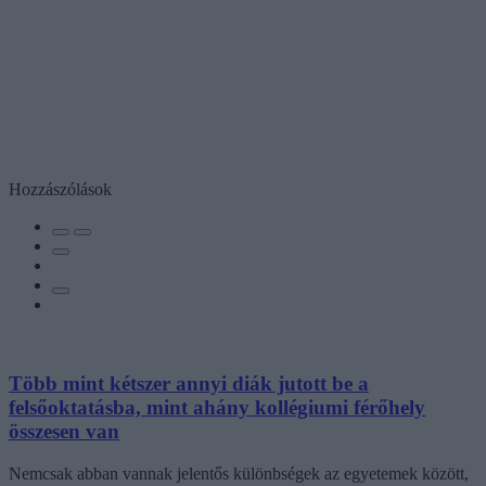
Hozzászólások
Több mint kétszer annyi diák jutott be a
felsőoktatásba, mint ahány kollégiumi férőhely
összesen van
Nemcsak abban vannak jelentős különbségek az egyetemek között,