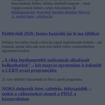
bonyolultnak tűnhet, néhány lépésből megvan – most
végigvezetünk titeket a teljes folyamaton.😉
#diákigazolvány
#egyetem
#neptun
#eduline
#foryou
♬ eredeti hang - eduline.hu
Pótfelvételi 2026: fontos határidő jár le ma éjfélkor
Néhány óra múlva bezár a felvi.hu egyik legfontosabb felülete – aki
lemarad, annak idén már nem lesz újabb esélye szeptemberben
egyetemet kezdeni.
„A világ legelismertebb tudósainak előadásait
hallgathatjuk” – két magyar egyetemista is bekerült
a CERN nyári programjába
21 ezer diákból választották ki őket a genfi programba.
NOKS-dolgozók bére, cafetéria, túlórapótlék –
ezeket a változásokat sürgeti a PDSZ a
köznevelésben