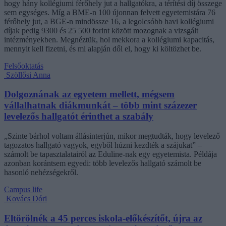
hogy hány kollégiumi férőhely jut a hallgatókra, a térítési díj összege
sem egységes. Míg a BME-n 100 újonnan felvett egyetemistára 76
férőhely jut, a BGE-n mindössze 16, a legolcsóbb havi kollégiumi
díjak pedig 9300 és 25 500 forint között mozognak a vizsgált
intézményekben. Megnéztük, hol mekkora a kollégiumi kapacitás,
mennyit kell fizetni, és mi alapján dől el, hogy ki költözhet be.
Felsőoktatás
Szöllősi Anna
Dolgoznának az egyetem mellett, mégsem
vállalhatnak diákmunkát – több mint százezer
levelezős hallgatót érinthet a szabály
„Szinte bárhol voltam állásinterjún, mikor megtudták, hogy levelező
tagozatos hallgató vagyok, egyből húzni kezdték a szájukat” –
számolt be tapasztalatairól az Eduline-nak egy egyetemista. Példája
azonban korántsem egyedi: több levelezős hallgató számolt be
hasonló nehézségekről.
Campus life
Kovács Dóri
Eltörölnék a 45 perces iskola-előkészítőt, újra az