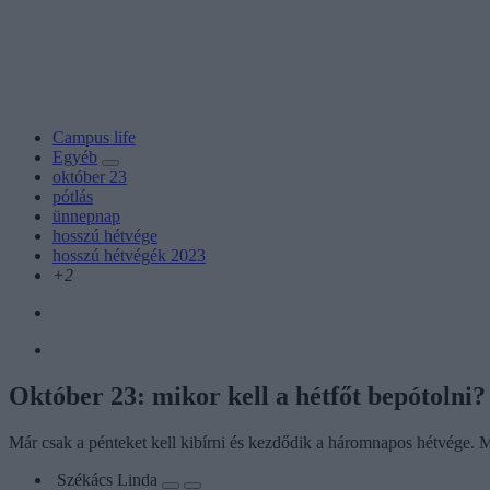
Campus life
Egyéb
október 23
pótlás
ünnepnap
hosszú hétvége
hosszú hétvégék 2023
+2
Október 23: mikor kell a hétfőt bepótolni?
Már csak a pénteket kell kibírni és kezdődik a háromnapos hétvége. Mut
Székács Linda