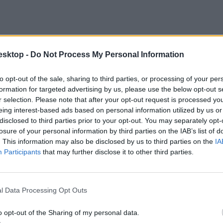
esktop -
Do Not Process My Personal Information
to opt-out of the sale, sharing to third parties, or processing of your per
formation for targeted advertising by us, please use the below opt-out s
r selection. Please note that after your opt-out request is processed y
eing interest-based ads based on personal information utilized by us or
disclosed to third parties prior to your opt-out. You may separately opt-
losure of your personal information by third parties on the IAB’s list of
 hétfő, kedd), újévkor pedig háromnapos hétvége lesz 2023. december 
. This information may also be disclosed by us to third parties on the
IA
Participants
that may further disclose it to other third parties.
l Data Processing Opt Outs
24-ben?
o opt-out of the Sharing of my personal data.