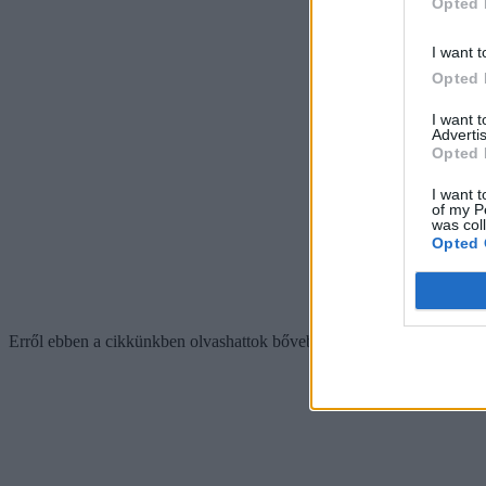
Opted 
I want t
Opted 
I want 
Advertis
Opted 
I want t
of my P
was col
Opted 
Erről ebben a cikkünkben olvashattok bővebben: