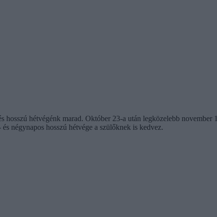
 hosszú hétvégénk marad. Október 23-a után legközelebb november 1-j
m- és négynapos hosszú hétvége a szülőknek is kedvez.