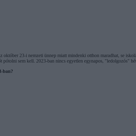
 az október 23-i nemzeti ünnep miatt mindenki otthon maradhat, se iskol
őt pótolni sem kell. 2023-ban nincs egyetlen egynapos, "ledolgozós" h
3-ban?