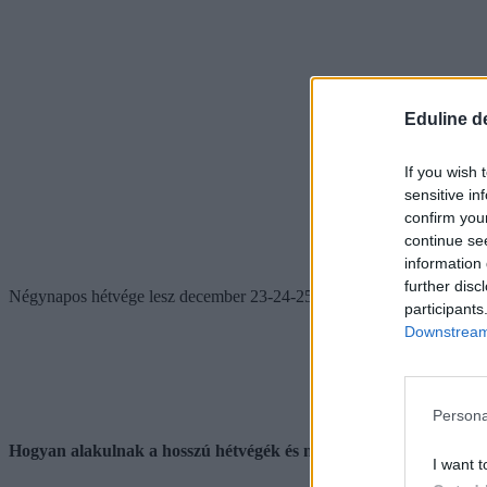
Eduline d
If you wish 
sensitive in
confirm you
continue se
information 
further disc
Négynapos hétvége lesz december 23-24-25 és 26 (szombat, vasárnap,
participants
Downstream 
Persona
Hogyan alakulnak a hosszú hétvégék és munkaszüneti napok 20
I want t