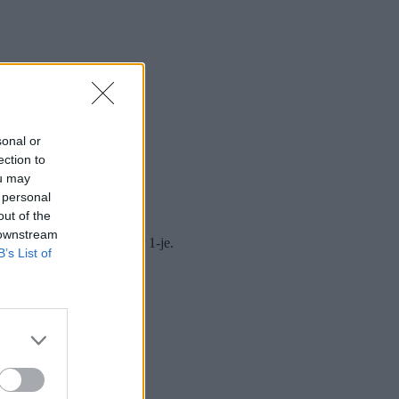
sonal or
ection to
ou may
 personal
out of the
 downstream
30-31, majd 2024. január 1-je.
B’s List of