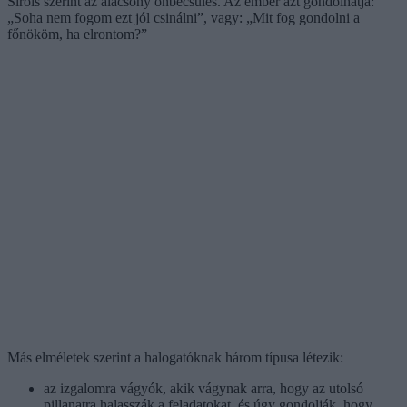
Sirois szerint az alacsony önbecsülés. Az ember azt gondolhatja:
„Soha nem fogom ezt jól csinálni”, vagy: „Mit fog gondolni a
főnököm, ha elrontom?”
Más elméletek szerint a halogatóknak három típusa létezik:
az izgalomra vágyók, akik vágynak arra, hogy az utolsó
pillanatra halasszák a feladatokat, és úgy gondolják, hogy