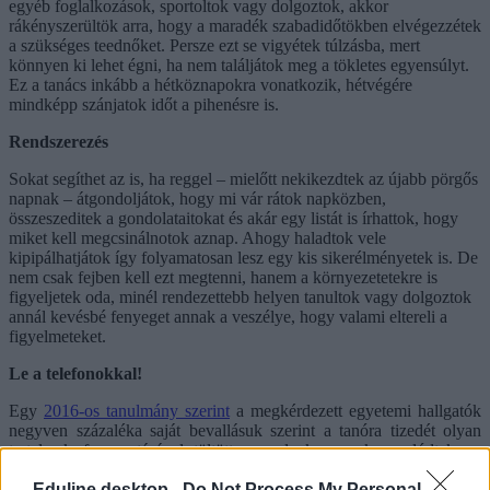
egyéb foglalkozások, sportoltok vagy dolgoztok, akkor
rákényszerültök arra, hogy a maradék szabadidőtökben elvégezzétek
a szükséges teednőket. Persze ezt se vigyétek túlzásba, mert
könnyen ki lehet égni, ha nem találjátok meg a tökletes egyensúlyt.
Ez a tanács inkább a hétköznapokra vonatkozik, hétvégére
mindképp szánjatok időt a pihenésre is.
Rendszerezés
Sokat segíthet az is, ha reggel – mielőtt nekikezdtek az újabb pörgős
napnak – átgondoljátok, hogy mi vár rátok napközben,
összeszeditek a gondolataitokat és akár egy listát is írhattok, hogy
miket kell megcsinálnotok aznap. Ahogy haladtok vele
kipipálhatjátok így folyamatosan lesz egy kis sikerélményetek is. De
nem csak fejben kell ezt megtenni, hanem a környezetetekre is
figyeljetek oda, minél rendezettebb helyen tanultok vagy dolgoztok
annál kevésbé fenyeget annak a veszélye, hogy valami eltereli a
figyelmeteket.
Le a telefonokkal!
Egy
2016-os tanulmány szerint
a megkérdezett egyetemi hallgatók
negyven százaléka saját bevallásuk szerint a tanóra tizedét olyan
tartalmak fogyasztásával töltötte, amelyek nem kapcsolódtak az
órához, ráadásul csak három százalékuk mondta azt, hogy
Eduline desktop -
Do Not Process My Personal
egyáltalán nem telefonozott. Biztos veletek is előfordult már, hogy