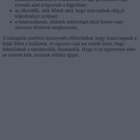
nyomás alatt dolgoznak a legjobban;
az elkerülők, akik félnek attól, hogy nem tudnak elég jó
teljesítményt nyújtani;
a határozatlanok, akiknek nehézséget okoz fontos vagy
stresszes döntések meghozatala.
A halogatók esetében könnyedén előfordulhat, hogy összecsapnak a
fejük fölött a hullámok, és egyszer csak azt veszik észre, hogy
feltorlódnak a tanulnivalók, beadandók. Hogy ti az egyetemen ebbe
ne essetek bele, hoztunk néhány tippet.