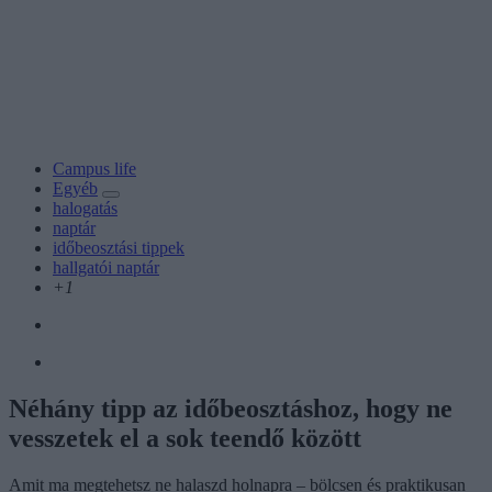
Campus life
Egyéb
halogatás
naptár
időbeosztási tippek
hallgatói naptár
+1
Néhány tipp az időbeosztáshoz, hogy ne
vesszetek el a sok teendő között
Amit ma megtehetsz ne halaszd holnapra – bölcsen és praktikusan