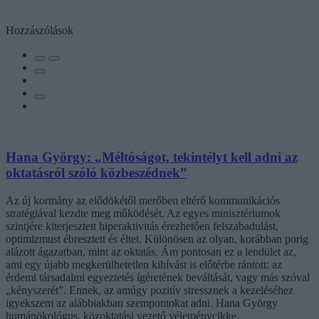
Hozzászólások
Hana György: „Méltóságot, tekintélyt kell adni az
oktatásról szóló közbeszédnek”
Az új kormány az elődökétől merőben eltérő kommunikációs
stratégiával kezdte meg működését. Az egyes minisztériumok
szintjére kiterjesztett hiperaktivitás érezhetően felszabadulást,
optimizmust ébresztett és éltet. Különösen az olyan, korábban porig
alázott ágazatban, mint az oktatás. Ám pontosan ez a lendület az,
ami egy újabb megkerülhetetlen kihívást is előtérbe rántott: az
érdemi társadalmi egyeztetés ígéretének beváltását, vagy más szóval
„kényszerét”. Ennek, az amúgy pozitív stressznek a kezeléséhez
igyekszem az alábbiakban szempontokat adni. Hana György
humánökológus, közoktatási vezető véleménycikke.