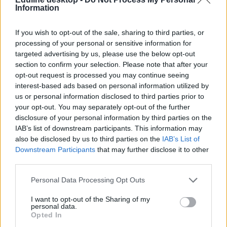
Information
valaminek elkezdtetek utánanézni valaminek az interneten, amire a
feladatotok elvégzéséhez volt szükség, majd a végén az Instagramon
vagy a Messengeren kötöttetek ki. Ezt jó megelőzni, és egy időre
If you wish to opt-out of the sale, sharing to third parties, or
elnémítani minden értesítést. A legtöbb telefonon van olyan funkció,
processing of your personal or sensitive information for
amivel egy időre le lehet csökkenteni a felvillanó értesítések számát,
targeted advertising by us, please use the below opt-out
de akár elérhetetlen távolságba is helyezhetitek a készülékeket,
nehogy elcsábuljatok.
section to confirm your selection. Please note that after your
opt-out request is processed you may continue seeing
interest-based ads based on personal information utilized by
us or personal information disclosed to third parties prior to
your opt-out. You may separately opt-out of the further
disclosure of your personal information by third parties on the
IAB’s list of downstream participants. This information may
also be disclosed by us to third parties on the
IAB’s List of
Downstream Participants
that may further disclose it to other
third parties.
Personal Data Processing Opt Outs
I want to opt-out of the Sharing of my
personal data.
Opted In