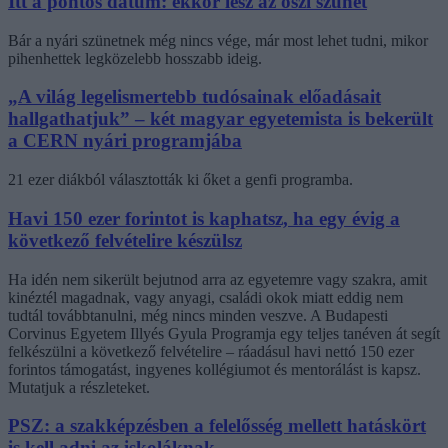
Itt a pontos dátum: ekkor lesz az őszi szünet
Bár a nyári szünetnek még nincs vége, már most lehet tudni, mikor
pihenhettek legközelebb hosszabb ideig.
„A világ legelismertebb tudósainak előadásait
hallgathatjuk” – két magyar egyetemista is bekerült
a CERN nyári programjába
21 ezer diákból választották ki őket a genfi programba.
Havi 150 ezer forintot is kaphatsz, ha egy évig a
következő felvételire készülsz
Ha idén nem sikerült bejutnod arra az egyetemre vagy szakra, amit
kinéztél magadnak, vagy anyagi, családi okok miatt eddig nem
tudtál továbbtanulni, még nincs minden veszve. A Budapesti
Corvinus Egyetem Illyés Gyula Programja egy teljes tanéven át segít
felkészülni a következő felvételire – ráadásul havi nettó 150 ezer
forintos támogatást, ingyenes kollégiumot és mentorálást is kapsz.
Mutatjuk a részleteket.
PSZ: a szakképzésben a felelősség mellett hatáskört
is kell adni az iskoláknak