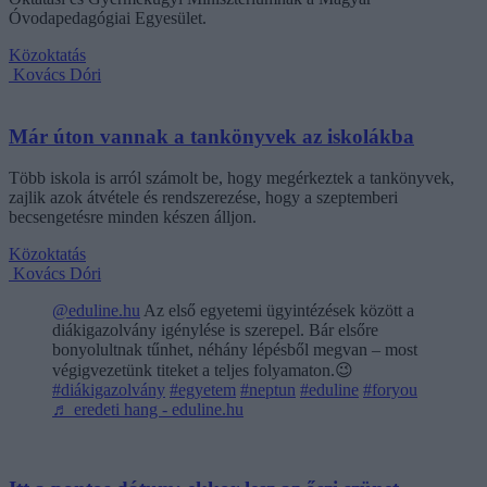
Óvodapedagógiai Egyesület.
Közoktatás
Kovács Dóri
Már úton vannak a tankönyvek az iskolákba
Több iskola is arról számolt be, hogy megérkeztek a tankönyvek,
zajlik azok átvétele és rendszerezése, hogy a szeptemberi
becsengetésre minden készen álljon.
Közoktatás
Kovács Dóri
@eduline.hu
Az első egyetemi ügyintézések között a
diákigazolvány igénylése is szerepel. Bár elsőre
bonyolultnak tűnhet, néhány lépésből megvan – most
végigvezetünk titeket a teljes folyamaton.😉
#diákigazolvány
#egyetem
#neptun
#eduline
#foryou
♬ eredeti hang - eduline.hu