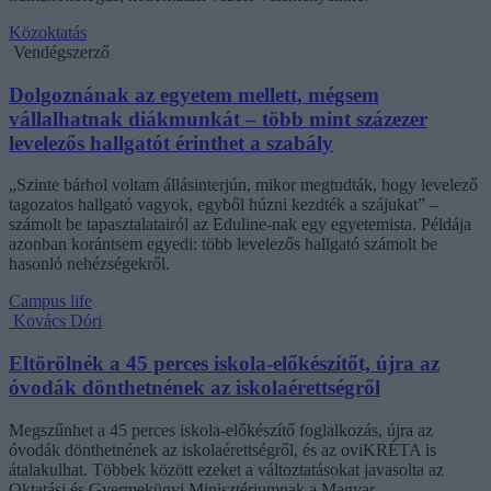
Közoktatás
Vendégszerző
Dolgoznának az egyetem mellett, mégsem
vállalhatnak diákmunkát – több mint százezer
levelezős hallgatót érinthet a szabály
„Szinte bárhol voltam állásinterjún, mikor megtudták, hogy levelező
tagozatos hallgató vagyok, egyből húzni kezdték a szájukat” –
számolt be tapasztalatairól az Eduline-nak egy egyetemista. Példája
azonban korántsem egyedi: több levelezős hallgató számolt be
hasonló nehézségekről.
Campus life
Kovács Dóri
Eltörölnék a 45 perces iskola-előkészítőt, újra az
óvodák dönthetnének az iskolaérettségről
Megszűnhet a 45 perces iskola-előkészítő foglalkozás, újra az
óvodák dönthetnének az iskolaérettségről, és az oviKRÉTA is
átalakulhat. Többek között ezeket a változtatásokat javasolta az
Oktatási és Gyermekügyi Minisztériumnak a Magyar