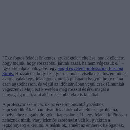
"Egy fontos feladat önkéntes, szükségtelen eltolása, annak ellenére,
hogy tudjuk, hogy rosszabbul járunk azzal, ha nem végezzük el" –
így definiálja a halogatást egy
angol egyetem professzora, Fuschia
Sirois.
Hozzátette, hogy ez egy irracionális viselkedés, hiszen minek
akarna valaki egy feladatot az utolsó pillanatra hagyni, hogy utána
ezen aggódhasson, és végül az időhiányában végül csak félmunkát
végezzen?! Majd ezt követően még rosszul és érzi magát a
hanyagság miatt, ami akár más emberekre is kihathat.
A professzor szerint az ok az érzelmi önszabályozáshoz
kapcsolódik.Általában olyan feladatoknál áll elő ez a probléma,
amelyekhez negatív dolgokat kapcsolunk. Ha egy feladat különösen
nehéznek tűnik, vagy jelentős szorongást vált ki, gyakran a
legkönnyebb elkerülni. A másik ok, amiért az emberek halogatnak,