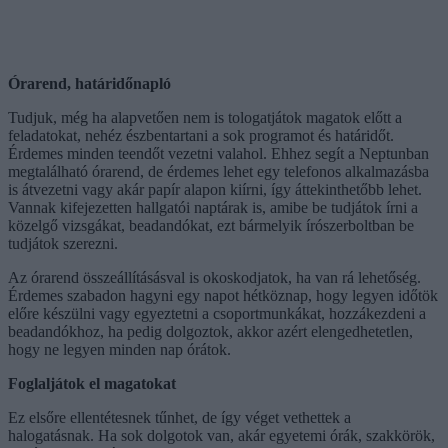
Órarend, határidőnapló
Tudjuk, még ha alapvetően nem is tologatjátok magatok előtt a
feladatokat, nehéz észbentartani a sok programot és határidőt.
Érdemes minden teendőt vezetni valahol. Ehhez segít a Neptunban
megtalálható órarend, de érdemes lehet egy telefonos alkalmazásba
is átvezetni vagy akár papír alapon kiírni, így áttekinthetőbb lehet.
Vannak kifejezetten hallgatói naptárak is, amibe be tudjátok írni a
közelgő vizsgákat, beadandókat, ezt bármelyik írószerboltban be
tudjátok szerezni.
Az órarend összeállításásval is okoskodjatok, ha van rá lehetőség.
Érdemes szabadon hagyni egy napot hétköznap, hogy legyen időtök
előre készülni vagy egyeztetni a csoportmunkákat, hozzákezdeni a
beadandókhoz, ha pedig dolgoztok, akkor azért elengedhetetlen,
hogy ne legyen minden nap órátok.
Foglaljátok el magatokat
Ez elsőre ellentétesnek tűnhet, de így véget vethettek a
halogatásnak. Ha sok dolgotok van, akár egyetemi órák, szakkörök,