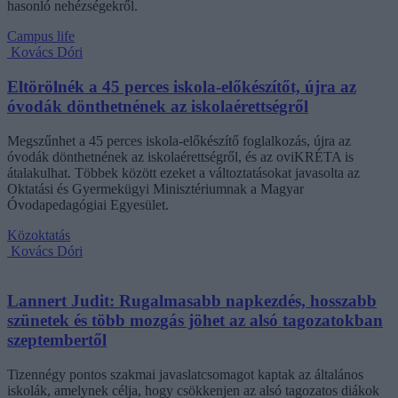
hasonló nehézségekről.
Campus life
Kovács Dóri
Eltörölnék a 45 perces iskola-előkészítőt, újra az
óvodák dönthetnének az iskolaérettségről
Megszűnhet a 45 perces iskola-előkészítő foglalkozás, újra az
óvodák dönthetnének az iskolaérettségről, és az oviKRÉTA is
átalakulhat. Többek között ezeket a változtatásokat javasolta az
Oktatási és Gyermekügyi Minisztériumnak a Magyar
Óvodapedagógiai Egyesület.
Közoktatás
Kovács Dóri
Lannert Judit: Rugalmasabb napkezdés, hosszabb
szünetek és több mozgás jöhet az alsó tagozatokban
szeptembertől
Tizennégy pontos szakmai javaslatcsomagot kaptak az általános
iskolák, amelynek célja, hogy csökkenjen az alsó tagozatos diákok