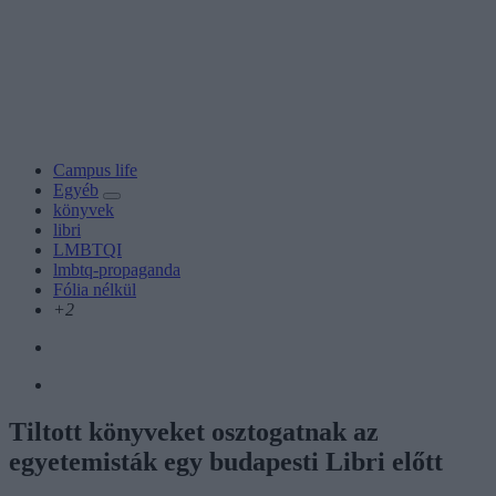
Campus life
Egyéb
könyvek
libri
LMBTQI
lmbtq-propaganda
Fólia nélkül
+2
Tiltott könyveket osztogatnak az
egyetemisták egy budapesti Libri előtt