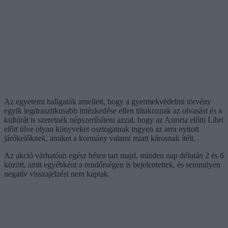
Az egyetemi hallgatók amellett, hogy a gyermekvédelmi törvény
egyik legdrasztikusabb intézkedése ellen tiltakoznak az olvasást és a
kultúrát is szeretnék népszerűsíteni azzal, hogy az Astoria előtti Libri
előtt ülve olyan könyveket osztogatnak ingyen az arra nyitott
járókelőknek, amiket a kormány valami miatt károsnak ítélt.
Az akció várhatóan egész héten tart majd, minden nap délután 2 és 6
között, amit egyébként a rendőrségen is bejelentettek, és semmilyen
negatív visszajelzést nem kaptak.