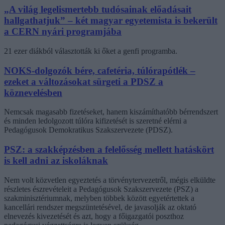
„A világ legelismertebb tudósainak előadásait
hallgathatjuk” – két magyar egyetemista is bekerült
a CERN nyári programjába
21 ezer diákból választották ki őket a genfi programba.
NOKS-dolgozók bére, cafetéria, túlórapótlék –
ezeket a változásokat sürgeti a PDSZ a
köznevelésben
Nemcsak magasabb fizetéseket, hanem kiszámíthatóbb bérrendszert
és minden ledolgozott túlóra kifizetését is szeretné elérni a
Pedagógusok Demokratikus Szakszervezete (PDSZ).
PSZ: a szakképzésben a felelősség mellett hatáskört
is kell adni az iskoláknak
Nem volt közvetlen egyeztetés a törvénytervezetről, mégis elküldte
részletes észrevételeit a Pedagógusok Szakszervezete (PSZ) a
szakminisztériumnak, melyben többek között egyetértettek a
kancellári rendszer megszüntetésével, de javasolják az oktató
elnevezés kivezetését és azt, hogy a főigazgatói poszthoz