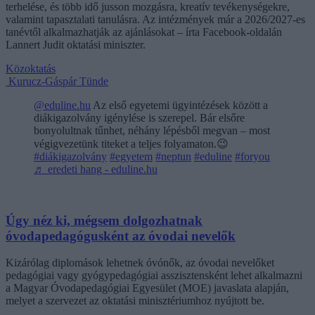
terhelése, és több idő jusson mozgásra, kreatív tevékenységekre,
valamint tapasztalati tanulásra. Az intézmények már a 2026/2027-es
tanévtől alkalmazhatják az ajánlásokat – írta Facebook-oldalán
Lannert Judit oktatási miniszter.
Közoktatás
Kurucz-Gáspár Tünde
@eduline.hu
Az első egyetemi ügyintézések között a
diákigazolvány igénylése is szerepel. Bár elsőre
bonyolultnak tűnhet, néhány lépésből megvan – most
végigvezetünk titeket a teljes folyamaton.😉
#diákigazolvány
#egyetem
#neptun
#eduline
#foryou
♬ eredeti hang - eduline.hu
Úgy néz ki, mégsem dolgozhatnak
óvodapedagógusként az óvodai nevelők
Kizárólag diplomások lehetnek óvónők, az óvodai nevelőket
pedagógiai vagy gyógypedagógiai asszisztensként lehet alkalmazni
a Magyar Óvodapedagógiai Egyesület (MOE) javaslata alapján,
melyet a szervezet az oktatási minisztériumhoz nyújtott be.