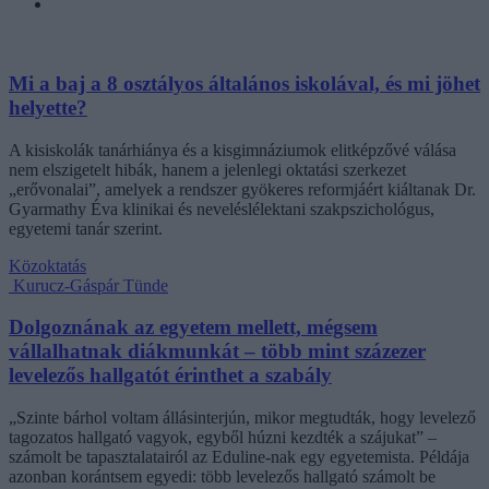
Mi a baj a 8 osztályos általános iskolával, és mi jöhet
helyette?
A kisiskolák tanárhiánya és a kisgimnáziumok elitképzővé válása
nem elszigetelt hibák, hanem a jelenlegi oktatási szerkezet
„erővonalai”, amelyek a rendszer gyökeres reformjáért kiáltanak Dr.
Gyarmathy Éva klinikai és neveléslélektani szakpszichológus,
egyetemi tanár szerint.
Közoktatás
Kurucz-Gáspár Tünde
Dolgoznának az egyetem mellett, mégsem
vállalhatnak diákmunkát – több mint százezer
levelezős hallgatót érinthet a szabály
„Szinte bárhol voltam állásinterjún, mikor megtudták, hogy levelező
tagozatos hallgató vagyok, egyből húzni kezdték a szájukat” –
számolt be tapasztalatairól az Eduline-nak egy egyetemista. Példája
azonban korántsem egyedi: több levelezős hallgató számolt be