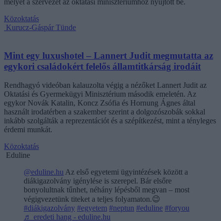
melyet a szervezet az oktatási minisztériumhoz nyújtott be.
Közoktatás
Kurucz-Gáspár Tünde
Mint egy luxushotel – Lannert Judit megmutatta az
egykori családokért felelős államtitkárság irodáit
Rendhagyó videóban kalauzolta végig a nézőket Lannert Judit az
Oktatási és Gyermekügyi Minisztérium második emeletén. Az
egykor Novák Katalin, Koncz Zsófia és Hornung Ágnes által
használt irodatérben a szakember szerint a dolgozószobák sokkal
inkább szolgálták a reprezentációt és a szépítkezést, mint a tényleges
érdemi munkát.
Közoktatás
Eduline
@eduline.hu
Az első egyetemi ügyintézések között a
diákigazolvány igénylése is szerepel. Bár elsőre
bonyolultnak tűnhet, néhány lépésből megvan – most
végigvezetünk titeket a teljes folyamaton.😉
#diákigazolvány
#egyetem
#neptun
#eduline
#foryou
♬ eredeti hang - eduline.hu