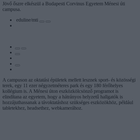
Jövő őszre elkészül a Budapesti Corvinus Egyetem Ménesi úti
campusa.
eduline/mti
A campuson az oktatási épületek mellett lesznek sport- és közösségi
terek, egy 11 ezer négyzetméteres park és egy 180 férőhelyes
kollégium is. A Ménesi úton eszközkölcsönző programot is
elindítana az egyetem, hogy a hátrányos helyzetű hallgatók is
hozzájuthassanak a távoktatáshoz szükséges eszközökhöz, például
tabletekhez, headsethez, webkamerához.