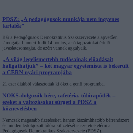
PDSZ: „A pedagógusok munkája nem ingyenes
tartalék”
Bár a Pedagógusok Demokratikus Szakszervezete alapvetően
támogatja Lannert Judit 14 pontos, alsó tagozatokat érintő
javaslatcsomagját, de azért vannak aggályaik.
„A világ legelismertebb tudósainak előadásait
hallgathatjuk” – két magyar egyetemista is bekerült
a CERN nyári programjába
21 ezer diákból választották ki őket a genfi programba.
NOKS-dolgozók bére, cafetéria, túlórapótlék –
ezeket a változásokat sürgeti a PDSZ a
köznevelésben
Nemcsak magasabb fizetéseket, hanem kiszámíthatóbb bérrendszert
és minden ledolgozott túlóra kifizetését is szeretné elérni a
Pedagógusok Demokratikus Szakszervezete (PDSZ).