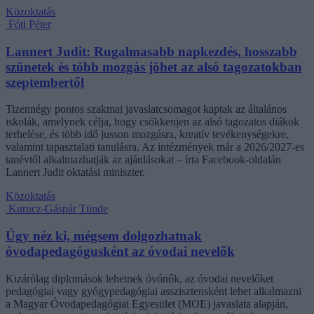
Közoktatás
Fóti Péter
Lannert Judit: Rugalmasabb napkezdés, hosszabb
szünetek és több mozgás jöhet az alsó tagozatokban
szeptembertől
Tizennégy pontos szakmai javaslatcsomagot kaptak az általános
iskolák, amelynek célja, hogy csökkenjen az alsó tagozatos diákok
terhelése, és több idő jusson mozgásra, kreatív tevékenységekre,
valamint tapasztalati tanulásra. Az intézmények már a 2026/2027-es
tanévtől alkalmazhatják az ajánlásokat – írta Facebook-oldalán
Lannert Judit oktatási miniszter.
Közoktatás
Kurucz-Gáspár Tünde
Úgy néz ki, mégsem dolgozhatnak
óvodapedagógusként az óvodai nevelők
Kizárólag diplomások lehetnek óvónők, az óvodai nevelőket
pedagógiai vagy gyógypedagógiai asszisztensként lehet alkalmazni
a Magyar Óvodapedagógiai Egyesület (MOE) javaslata alapján,