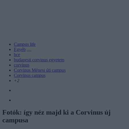
Campus life
Egyéb
bce
budapesti corvinus egyetem
corvinus
Corvinus Ménesi úti campus
Corvinus campus
+2
Fotók: így néz majd ki a Corvinus új
campusa