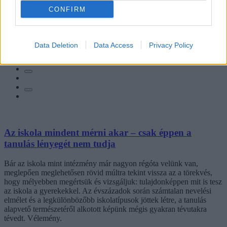
CONFIRM
Hozzászólások
Data Deletion
Data Access
Privacy Policy
Az iskola mindent mérni akar – csak éppen a
tanulás lényegét nem tudja
Bár az iskola mint intézmény már nagyon régóta velünk van,
meglepően meglehetősen rövid múltra tekint vissza az a törekvés,
hogy mélyebben megértsük és vizsgáljuk: tulajdonképpen mit is tesz
az iskola a gyerekekkel. Az évszázadok során számtalan nevelési
elmélet és a legkülönbözőbb iskolatípusok jöttek létre, a tanulás
alapvető természetéről alkotott képünk mégis gyakran tévutakra
tévedt. Vélemény.