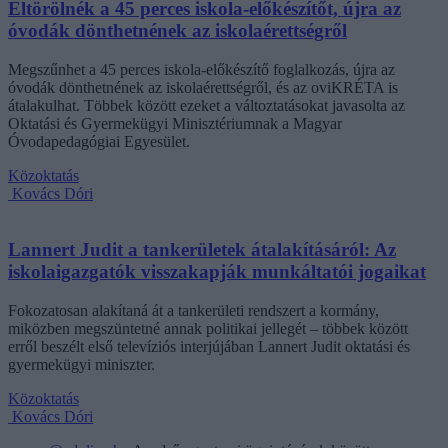
Eltörölnék a 45 perces iskola-előkészítőt, újra az
óvodák dönthetnének az iskolaérettségről
Megszűnhet a 45 perces iskola-előkészítő foglalkozás, újra az
óvodák dönthetnének az iskolaérettségről, és az oviKRÉTA is
átalakulhat. Többek között ezeket a változtatásokat javasolta az
Oktatási és Gyermekügyi Minisztériumnak a Magyar
Óvodapedagógiai Egyesület.
Közoktatás
Kovács Dóri
Lannert Judit a tankerületek átalakításáról: Az
iskolaigazgatók visszakapják munkáltatói jogaikat
Fokozatosan alakítaná át a tankerületi rendszert a kormány,
miközben megszüntetné annak politikai jellegét – többek között
erről beszélt első televíziós interjújában Lannert Judit oktatási és
gyermekügyi miniszter.
Közoktatás
Kovács Dóri