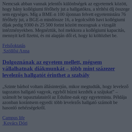
Nemcsak abban vannak jelentős különbségek az egyetemek között,
hogy hány kollégiumi férőhely jut a hallgatókra, a térítési díj összege
sem egységes. Míg a BME-n 100 újonnan felvett egyetemistára 76
férőhely jut, a BGE-n mindössze 16, a legolcsóbb havi kollégiumi
díjak pedig 9300 és 25 500 forint között mozognak a vizsgált
intézményekben. Megnéztük, hol mekkora a kollégiumi kapacitás,
mennyit kell fizetni, és mi alapján dől el, hogy ki költözhet be.
Felsőoktatás
Szöllősi Anna
Dolgoznának az egyetem mellett, mégsem
vállalhatnak diákmunkát – több mint százezer
levelezős hallgatót érinthet a szabály
„Szinte bárhol voltam állásinterjún, mikor megtudták, hogy levelező
tagozatos hallgató vagyok, egyből húzni kezdték a szájukat” –
számolt be tapasztalatairól az Eduline-nak egy egyetemista. Példája
azonban korántsem egyedi: több levelezős hallgató számolt be
hasonló nehézségekről.
Campus life
Kovács Dóri