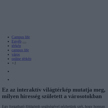
Campus life
Egyéb
térkép
campus life
város
online térkép
+1
Ez az interaktív világtérkép mutatja meg,
milyen híresség született a városotokban
Egy forgatható földgömb segítségével nézhetünk szét, hogy honnan