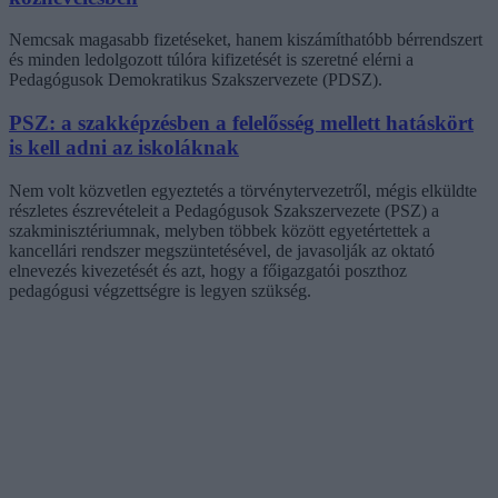
Nemcsak magasabb fizetéseket, hanem kiszámíthatóbb bérrendszert
és minden ledolgozott túlóra kifizetését is szeretné elérni a
Pedagógusok Demokratikus Szakszervezete (PDSZ).
PSZ: a szakképzésben a felelősség mellett hatáskört
is kell adni az iskoláknak
Nem volt közvetlen egyeztetés a törvénytervezetről, mégis elküldte
részletes észrevételeit a Pedagógusok Szakszervezete (PSZ) a
szakminisztériumnak, melyben többek között egyetértettek a
kancellári rendszer megszüntetésével, de javasolják az oktató
elnevezés kivezetését és azt, hogy a főigazgatói poszthoz
pedagógusi végzettségre is legyen szükség.