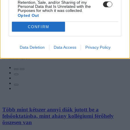
Retention, Sale, and/or Sharing of my
Personal Data that Is Unrelated with the
Purposes for which it was collected.
Opted Out
CONFIRM
Data Deletion
Data Access
Privacy Policy
Hozzászólások
Több mint kétszer annyi diák jutott be a
felsőoktatásba, mint ahány kollégiumi férőhely
összesen van