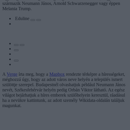
származik Neumann János, Arnold Schwarzenegger vagy éppen
Melania Trump.
Eduline
A
Verge
írta meg, hogy a
Mapbox
rendezte térképre a hírességeket,
méghozzá úgy, hogy az adott város neve helyén a település ismert
szülöttje szerepel. Budapestnél olvashatjuk például Neumann János
nevét, Székesfehérvár helyén pedig Orbán Viktor látható. Az egész
világot bejárhatjuk a híres emberek szülőhelyein keresztül, ráadásul
ha a nevükre kattintunk, az adott személy Wikidata-oldalán találjuk
magunkat.