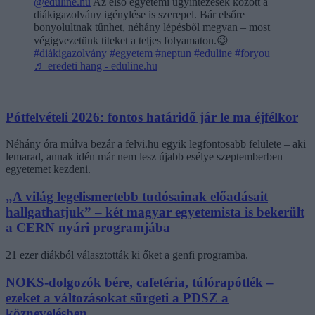
@eduline.hu
Az első egyetemi ügyintézések között a
diákigazolvány igénylése is szerepel. Bár elsőre
bonyolultnak tűnhet, néhány lépésből megvan – most
végigvezetünk titeket a teljes folyamaton.😉
#diákigazolvány
#egyetem
#neptun
#eduline
#foryou
♬ eredeti hang - eduline.hu
Pótfelvételi 2026: fontos határidő jár le ma éjfélkor
Néhány óra múlva bezár a felvi.hu egyik legfontosabb felülete – aki
lemarad, annak idén már nem lesz újabb esélye szeptemberben
egyetemet kezdeni.
„A világ legelismertebb tudósainak előadásait
hallgathatjuk” – két magyar egyetemista is bekerült
a CERN nyári programjába
21 ezer diákból választották ki őket a genfi programba.
NOKS-dolgozók bére, cafetéria, túlórapótlék –
ezeket a változásokat sürgeti a PDSZ a
köznevelésben