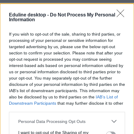
Eduline desktop -
Do Not Process My Personal
Information
matematika
TED
If you wish to opt-out of the sale, sharing to third parties, or
TED-Ed
processing of your personal or sensitive information for
ted-videó
targeted advertising by us, please use the below opt-out
matematikai írásjelek
ismeretterjeszto
section to confirm your selection. Please note that after your
opt-out request is processed you may continue seeing
interest-based ads based on personal information utilized by
us or personal information disclosed to third parties prior to
your opt-out. You may separately opt-out of the further
disclosure of your personal information by third parties on the
IAB’s list of downstream participants. This information may
also be disclosed by us to third parties on the
IAB’s List of
Downstream Participants
that may further disclose it to other
third parties.
Personal Data Processing Opt Outs
I want to opt-out of the Sharing of my