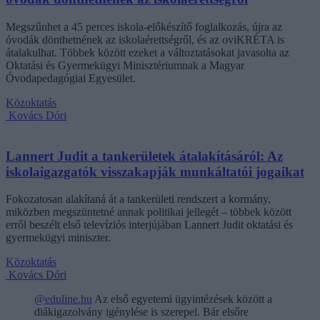
Megszűnhet a 45 perces iskola-előkészítő foglalkozás, újra az
óvodák dönthetnének az iskolaérettségről, és az oviKRÉTA is
átalakulhat. Többek között ezeket a változtatásokat javasolta az
Oktatási és Gyermekügyi Minisztériumnak a Magyar
Óvodapedagógiai Egyesület.
Közoktatás
Kovács Dóri
Lannert Judit a tankerületek átalakításáról: Az
iskolaigazgatók visszakapják munkáltatói jogaikat
Fokozatosan alakítaná át a tankerületi rendszert a kormány,
miközben megszüntetné annak politikai jellegét – többek között
erről beszélt első televíziós interjújában Lannert Judit oktatási és
gyermekügyi miniszter.
Közoktatás
Kovács Dóri
@eduline.hu
Az első egyetemi ügyintézések között a
diákigazolvány igénylése is szerepel. Bár elsőre