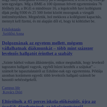
sem egységes. Míg a BME-n 100 újonnan felvett egyetemistára 76
férőhely jut, a BGE-n mindössze 16, a legolcsóbb havi kollégiumi
díjak pedig 9300 és 25 500 forint között mozognak a vizsgált
intézményekben. Megnéztük, hol mekkora a kollégiumi kapacitás,
mennyit kell fizetni, és mi alapján dől el, hogy ki költözhet be.
Felsőoktatás
Szöllősi Anna
Dolgoznának az egyetem mellett, mégsem
vállalhatnak diákmunkát – több mint százezer
levelezős hallgatót érinthet a szabály
„Szinte bárhol voltam állásinterjún, mikor megtudták, hogy levelező
tagozatos hallgató vagyok, egyből húzni kezdték a szájukat” –
számolt be tapasztalatairól az Eduline-nak egy egyetemista. Példája
azonban korántsem egyedi: több levelezős hallgató számolt be
hasonló nehézségekről.
Campus life
Kovács Dóri
Eltörölnék a 45 perces iskola-előkészítőt, újra az
óvodák dönthetnének az iskolaérettségről