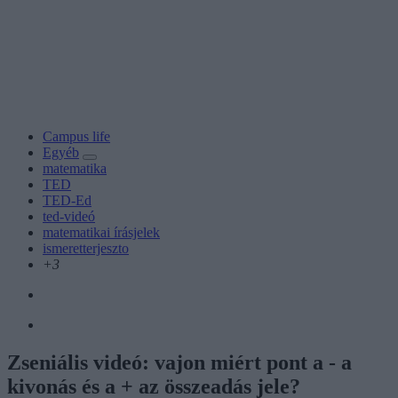
Campus life
Egyéb
matematika
TED
TED-Ed
ted-videó
matematikai írásjelek
ismeretterjeszto
+3
Zseniális videó: vajon miért pont a - a
kivonás és a + az összeadás jele?