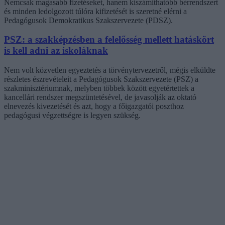
Nemcsak magasabb fizetéseket, hanem kiszámíthatóbb bérrendszert
és minden ledolgozott túlóra kifizetését is szeretné elérni a
Pedagógusok Demokratikus Szakszervezete (PDSZ).
PSZ: a szakképzésben a felelősség mellett hatáskört
is kell adni az iskoláknak
Nem volt közvetlen egyeztetés a törvénytervezetről, mégis elküldte
részletes észrevételeit a Pedagógusok Szakszervezete (PSZ) a
szakminisztériumnak, melyben többek között egyetértettek a
kancellári rendszer megszüntetésével, de javasolják az oktató
elnevezés kivezetését és azt, hogy a főigazgatói poszthoz
pedagógusi végzettségre is legyen szükség.