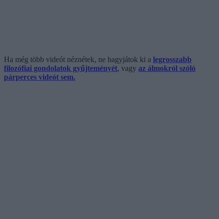
Ha még több videót néznétek, ne hagyjátok ki a
legrosszabb
filozófiai gondolatok gyűjteményét
, vagy
az álmokról szóló
párperces videót sem.