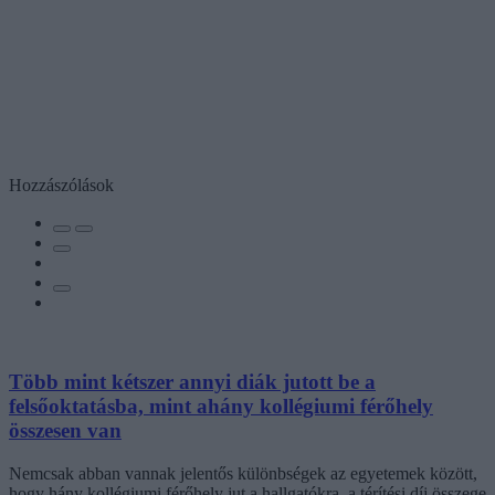
Hozzászólások
Több mint kétszer annyi diák jutott be a
felsőoktatásba, mint ahány kollégiumi férőhely
összesen van
Nemcsak abban vannak jelentős különbségek az egyetemek között,
hogy hány kollégiumi férőhely jut a hallgatókra, a térítési díj összege