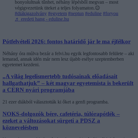
bonyolultnak tűnhet, néhány lépésből megvan – most
végigvezetünk titeket a teljes folyamaton.😉
#diákigazolvány
#egyetem
#neptun
#eduline
#foryou
♬ eredeti hang - eduline.hu
Pótfelvételi 2026: fontos határidő jár le ma éjfélkor
Néhány óra múlva bezár a felvi.hu egyik legfontosabb felülete – aki
lemarad, annak idén már nem lesz újabb esélye szeptemberben
egyetemet kezdeni.
„A világ legelismertebb tudósainak előadásait
hallgathatjuk” – két magyar egyetemista is bekerült
a CERN nyári programjába
21 ezer diákból választották ki őket a genfi programba.
NOKS-dolgozók bére, cafetéria, túlórapótlék –
ezeket a változásokat sürgeti a PDSZ a
köznevelésben