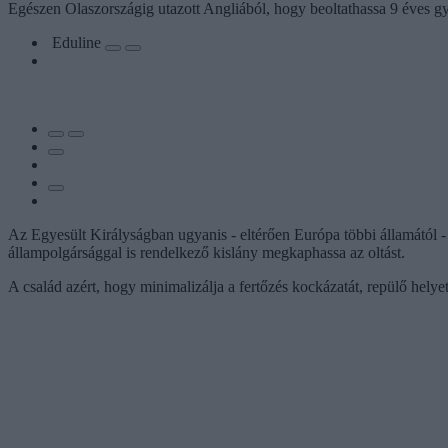
Egészen Olaszországig utazott Angliából, hogy beoltathassa 9 éves gy
Eduline
Az Egyesült Királyságban ugyanis - eltérően Európa többi államától - 
állampolgársággal is rendelkező kislány megkaphassa az oltást.
A család azért, hogy minimalizálja a fertőzés kockázatát, repülő helyett