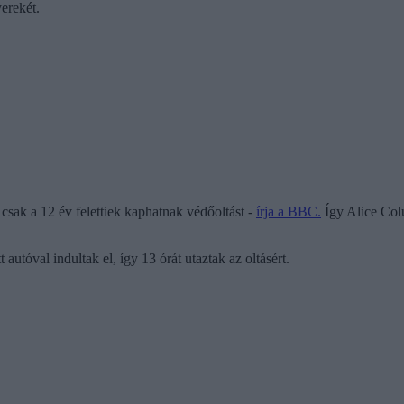
erekét.
csak a 12 év felettiek kaphatnak védőoltást -
írja a BBC.
Így Alice Colu
 autóval indultak el, így 13 órát utaztak az oltásért.