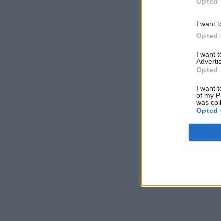
Opted 
I want t
Opted 
I want 
Advertis
Opted 
I want t
of my P
was col
Opted 