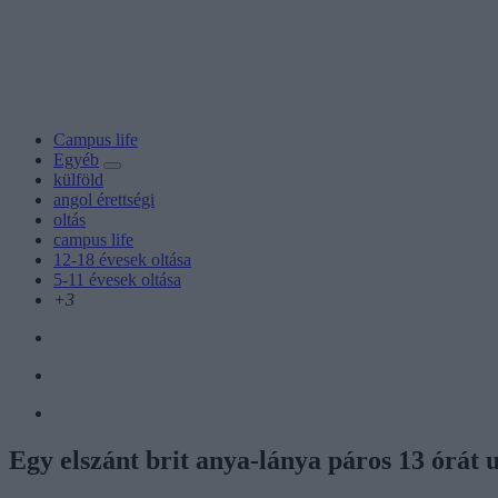
Campus life
Egyéb
külföld
angol érettségi
oltás
campus life
12-18 évesek oltása
5-11 évesek oltása
+3
Egy elszánt brit anya-lánya páros 13 órát u