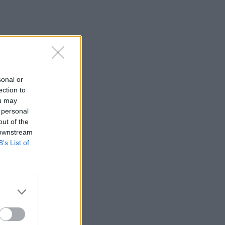
sonal or
ection to
ou may
 personal
out of the
 downstream
B’s List of