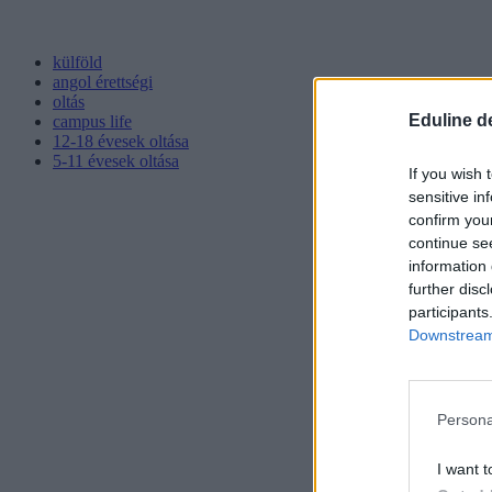
külföld
angol érettségi
oltás
Eduline d
campus life
12-18 évesek oltása
5-11 évesek oltása
If you wish 
sensitive in
confirm you
continue se
information 
further disc
participants
Downstream 
Persona
I want t