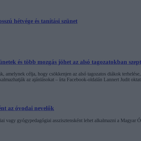
szú hétvége és tanítási szünet
netek és több mozgás jöhet az alsó tagozatokban szep
k, amelynek célja, hogy csökkenjen az alsó tagozatos diákok terhelése,
almazhatják az ajánlásokat – írta Facebook-oldalán Lannert Judit oktatá
nt az óvodai nevelők
ai vagy gyógypedagógiai asszisztensként lehet alkalmazni a Magyar Ó