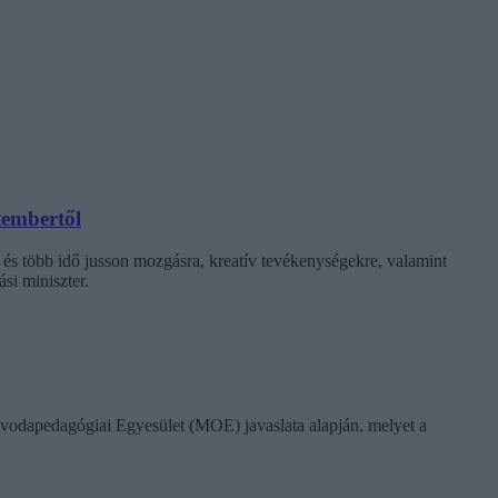
tembertől
 és több idő jusson mozgásra, kreatív tevékenységekre, valamint
si miniszter.
vodapedagógiai Egyesület (MOE) javaslata alapján, melyet a