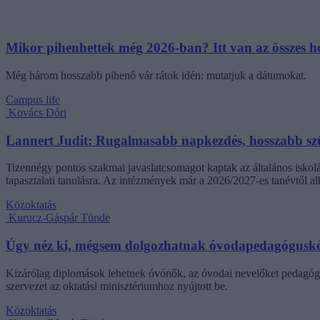
Mikor pihenhettek még 2026-ban? Itt van az összes hos
Még három hosszabb pihenő vár rátok idén: mutatjuk a dátumokat.
Campus life
Kovács Dóri
Lannert Judit: Rugalmasabb napkezdés, hosszabb szü
Tizennégy pontos szakmai javaslatcsomagot kaptak az általános iskolá
tapasztalati tanulásra. Az intézmények már a 2026/2027-es tanévtől alk
Közoktatás
Kurucz-Gáspár Tünde
Úgy néz ki, mégsem dolgozhatnak óvodapedagóguské
Kizárólag diplomások lehetnek óvónők, az óvodai nevelőket pedagógi
szervezet az oktatási minisztériumhoz nyújtott be.
Közoktatás