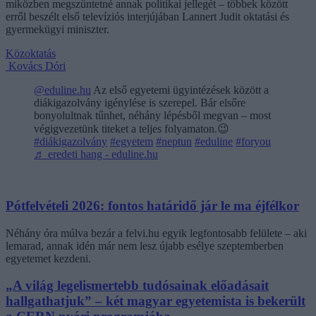
miközben megszüntetné annak politikai jellegét – többek között
erről beszélt első televíziós interjújában Lannert Judit oktatási és
gyermekügyi miniszter.
Közoktatás
Kovács Dóri
@eduline.hu
Az első egyetemi ügyintézések között a
diákigazolvány igénylése is szerepel. Bár elsőre
bonyolultnak tűnhet, néhány lépésből megvan – most
végigvezetünk titeket a teljes folyamaton.😉
#diákigazolvány
#egyetem
#neptun
#eduline
#foryou
♬ eredeti hang - eduline.hu
Pótfelvételi 2026: fontos határidő jár le ma éjfélkor
Néhány óra múlva bezár a felvi.hu egyik legfontosabb felülete – aki
lemarad, annak idén már nem lesz újabb esélye szeptemberben
egyetemet kezdeni.
„A világ legelismertebb tudósainak előadásait
hallgathatjuk” – két magyar egyetemista is bekerült