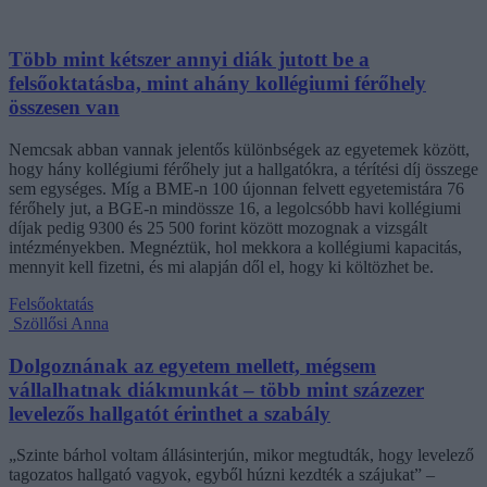
Több mint kétszer annyi diák jutott be a
felsőoktatásba, mint ahány kollégiumi férőhely
összesen van
Nemcsak abban vannak jelentős különbségek az egyetemek között,
hogy hány kollégiumi férőhely jut a hallgatókra, a térítési díj összege
sem egységes. Míg a BME-n 100 újonnan felvett egyetemistára 76
férőhely jut, a BGE-n mindössze 16, a legolcsóbb havi kollégiumi
díjak pedig 9300 és 25 500 forint között mozognak a vizsgált
intézményekben. Megnéztük, hol mekkora a kollégiumi kapacitás,
mennyit kell fizetni, és mi alapján dől el, hogy ki költözhet be.
Felsőoktatás
Szöllősi Anna
Dolgoznának az egyetem mellett, mégsem
vállalhatnak diákmunkát – több mint százezer
levelezős hallgatót érinthet a szabály
„Szinte bárhol voltam állásinterjún, mikor megtudták, hogy levelező
tagozatos hallgató vagyok, egyből húzni kezdték a szájukat” –