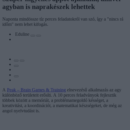
agyban is naprakészek lehettek
Naponta mindössze tíz perces feladatokról van szó, így a "nincs rá
időm" nem lehet kifogás.
Eduline
A
Peak – Brain Games & Training
elnevezésű alkalmazás az agy
különböző területeit erősíti. A 10 perces feladványok fejlesztik
többek között a memóriát, a problémamegoldó késséget, a
kreativitást, a koordinációt, a matematikai készségeket, de még az
angol nyelvtudást is.