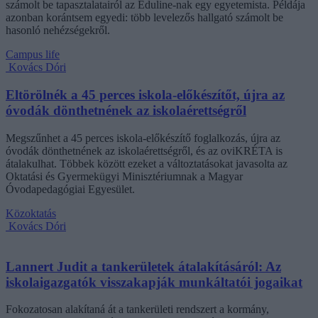
számolt be tapasztalatairól az Eduline-nak egy egyetemista. Példája
azonban korántsem egyedi: több levelezős hallgató számolt be
hasonló nehézségekről.
Campus life
Kovács Dóri
Eltörölnék a 45 perces iskola-előkészítőt, újra az
óvodák dönthetnének az iskolaérettségről
Megszűnhet a 45 perces iskola-előkészítő foglalkozás, újra az
óvodák dönthetnének az iskolaérettségről, és az oviKRÉTA is
átalakulhat. Többek között ezeket a változtatásokat javasolta az
Oktatási és Gyermekügyi Minisztériumnak a Magyar
Óvodapedagógiai Egyesület.
Közoktatás
Kovács Dóri
Lannert Judit a tankerületek átalakításáról: Az
iskolaigazgatók visszakapják munkáltatói jogaikat
Fokozatosan alakítaná át a tankerületi rendszert a kormány,