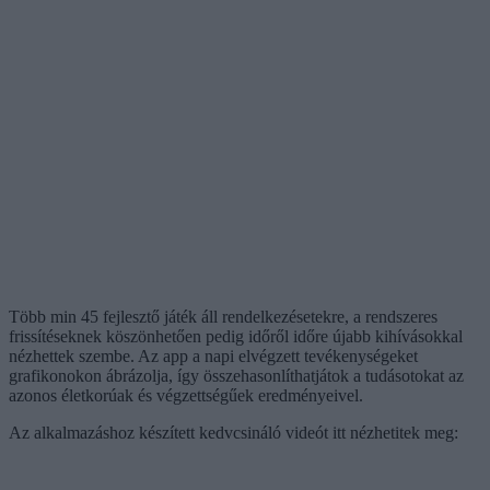
Több min 45 fejlesztő játék áll rendelkezésetekre, a rendszeres
frissítéseknek köszönhetően pedig időről időre újabb kihívásokkal
nézhettek szembe. Az app a napi elvégzett tevékenységeket
grafikonokon ábrázolja, így összehasonlíthatjátok a tudásotokat az
azonos életkorúak és végzettségűek eredményeivel.
Az alkalmazáshoz készített kedvcsináló videót itt nézhetitek meg: