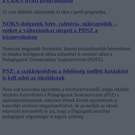
a CERN nyári programjába
21 ezer diákból választották ki őket a genfi programba.
NOKS-dolgozók bére, cafetéria, túlórapótlék –
ezeket a változásokat sürgeti a PDSZ a
köznevelésben
Nemcsak magasabb fizetéseket, hanem kiszámíthatóbb bérrendszert
és minden ledolgozott túlóra kifizetését is szeretné elérni a
Pedagógusok Demokratikus Szakszervezete (PDSZ).
PSZ: a szakképzésben a felelősség mellett hatáskört
is kell adni az iskoláknak
Nem volt közvetlen egyeztetés a törvénytervezetről, mégis elküldte
részletes észrevételeit a Pedagógusok Szakszervezete (PSZ) a
szakminisztériumnak, melyben többek között egyetértettek a
kancellári rendszer megszüntetésével, de javasolják az oktató
elnevezés kivezetését és azt, hogy a főigazgatói poszthoz
pedagógusi végzettségre is legyen szükség.