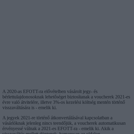
A 2020-as EFOTT-ra elővételben vásárolt jegy- és
bérlettulajdonosoknak lehetőséget biztosítanak a voucherek 2021-es
évre való átvitelére, illetve 3%-os kezelési költség mentén történő
visszaváltására is - emelik ki.
A jegyek 2021-re történő átkonvertálásával kapcsolatban a
vásárlóknak jelenleg nincs teendőjük, a voucherek automatikusan
érvényessé válnak a 2021-es EFOTT-ra - emelik ki. Akik a
visszaváltás mellett döntenek, hamarosan az oldalon