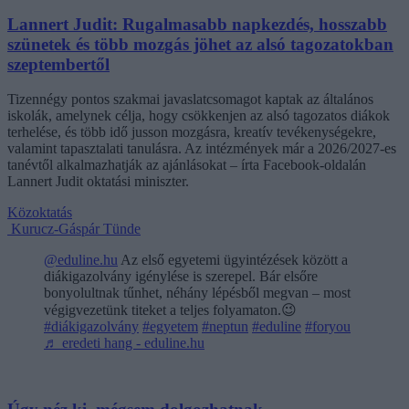
Lannert Judit: Rugalmasabb napkezdés, hosszabb
szünetek és több mozgás jöhet az alsó tagozatokban
szeptembertől
Tizennégy pontos szakmai javaslatcsomagot kaptak az általános
iskolák, amelynek célja, hogy csökkenjen az alsó tagozatos diákok
terhelése, és több idő jusson mozgásra, kreatív tevékenységekre,
valamint tapasztalati tanulásra. Az intézmények már a 2026/2027-es
tanévtől alkalmazhatják az ajánlásokat – írta Facebook-oldalán
Lannert Judit oktatási miniszter.
Közoktatás
Kurucz-Gáspár Tünde
@eduline.hu
Az első egyetemi ügyintézések között a
diákigazolvány igénylése is szerepel. Bár elsőre
bonyolultnak tűnhet, néhány lépésből megvan – most
végigvezetünk titeket a teljes folyamaton.😉
#diákigazolvány
#egyetem
#neptun
#eduline
#foryou
♬ eredeti hang - eduline.hu