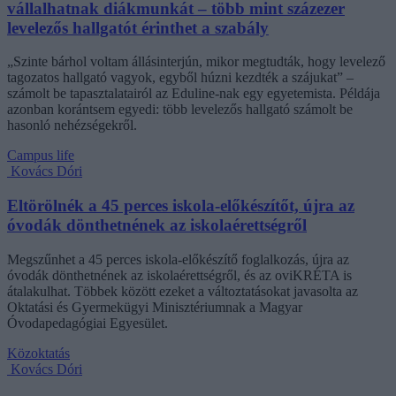
vállalhatnak diákmunkát – több mint százezer
levelezős hallgatót érinthet a szabály
„Szinte bárhol voltam állásinterjún, mikor megtudták, hogy levelező
tagozatos hallgató vagyok, egyből húzni kezdték a szájukat” –
számolt be tapasztalatairól az Eduline-nak egy egyetemista. Példája
azonban korántsem egyedi: több levelezős hallgató számolt be
hasonló nehézségekről.
Campus life
Kovács Dóri
Eltörölnék a 45 perces iskola-előkészítőt, újra az
óvodák dönthetnének az iskolaérettségről
Megszűnhet a 45 perces iskola-előkészítő foglalkozás, újra az
óvodák dönthetnének az iskolaérettségről, és az oviKRÉTA is
átalakulhat. Többek között ezeket a változtatásokat javasolta az
Oktatási és Gyermekügyi Minisztériumnak a Magyar
Óvodapedagógiai Egyesület.
Közoktatás
Kovács Dóri