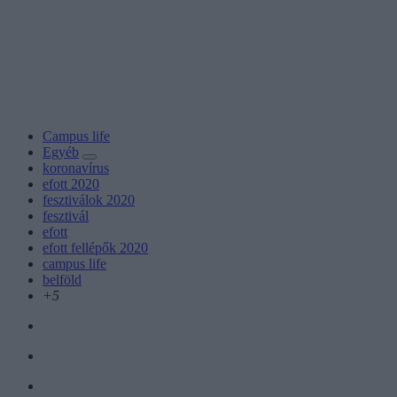
Campus life
Egyéb
koronavírus
efott 2020
fesztiválok 2020
fesztivál
efott
efott fellépők 2020
campus life
belföld
+5