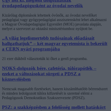
Úgy néz ki, mégsem dolgozhatnak
óvodapedagógusként az óvodai nevelők
Kizárólag diplomások lehetnek óvónők, az óvodai nevelőket
pedagógiai vagy gyógypedagógiai asszisztensként lehet alkalmazni
a Magyar Óvodapedagógiai Egyesület (MOE) javaslata alapján,
melyet a szervezet az oktatási minisztériumhoz nyújtott be.
„A világ legelismertebb tudósainak előadásait
hallgathatjuk” – két magyar egyetemista is bekerült
a CERN nyári programjába
21 ezer diákból választották ki őket a genfi programba.
NOKS-dolgozók bére, cafetéria, túlórapótlék –
ezeket a változásokat sürgeti a PDSZ a
köznevelésben
Nemcsak magasabb fizetéseket, hanem kiszámíthatóbb bérrendszert
és minden ledolgozott túlóra kifizetését is szeretné elérni a
Pedagógusok Demokratikus Szakszervezete (PDSZ).
PSZ: a szakképzésben a felelősség mellett hatáskört