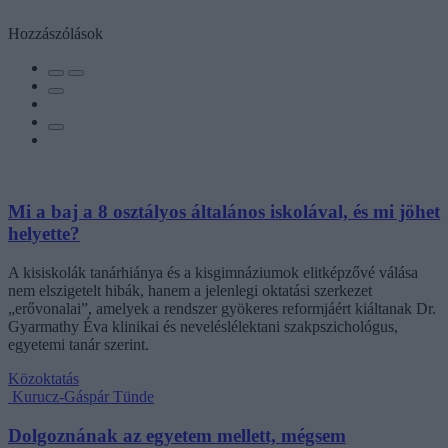
Hozzászólások
Mi a baj a 8 osztályos általános iskolával, és mi jöhet
helyette?
A kisiskolák tanárhiánya és a kisgimnáziumok elitképzővé válása
nem elszigetelt hibák, hanem a jelenlegi oktatási szerkezet
„erővonalai”, amelyek a rendszer gyökeres reformjáért kiáltanak Dr.
Gyarmathy Éva klinikai és neveléslélektani szakpszichológus,
egyetemi tanár szerint.
Közoktatás
Kurucz-Gáspár Tünde
Dolgoznának az egyetem mellett, mégsem