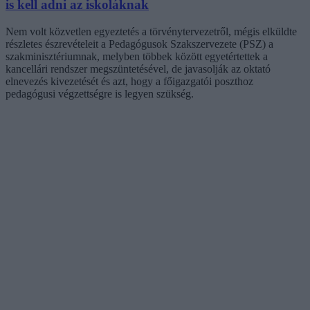
is kell adni az iskoláknak
Nem volt közvetlen egyeztetés a törvénytervezetről, mégis elküldte
részletes észrevételeit a Pedagógusok Szakszervezete (PSZ) a
szakminisztériumnak, melyben többek között egyetértettek a
kancellári rendszer megszüntetésével, de javasolják az oktató
elnevezés kivezetését és azt, hogy a főigazgatói poszthoz
pedagógusi végzettségre is legyen szükség.