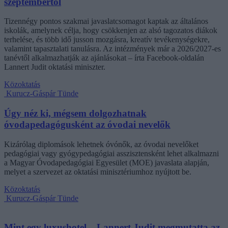
szeptembertől
Tizennégy pontos szakmai javaslatcsomagot kaptak az általános
iskolák, amelynek célja, hogy csökkenjen az alsó tagozatos diákok
terhelése, és több idő jusson mozgásra, kreatív tevékenységekre,
valamint tapasztalati tanulásra. Az intézmények már a 2026/2027-es
tanévtől alkalmazhatják az ajánlásokat – írta Facebook-oldalán
Lannert Judit oktatási miniszter.
Közoktatás
Kurucz-Gáspár Tünde
Úgy néz ki, mégsem dolgozhatnak
óvodapedagógusként az óvodai nevelők
Kizárólag diplomások lehetnek óvónők, az óvodai nevelőket
pedagógiai vagy gyógypedagógiai asszisztensként lehet alkalmazni
a Magyar Óvodapedagógiai Egyesület (MOE) javaslata alapján,
melyet a szervezet az oktatási minisztériumhoz nyújtott be.
Közoktatás
Kurucz-Gáspár Tünde
Mint egy luxushotel – Lannert Judit megmutatta az