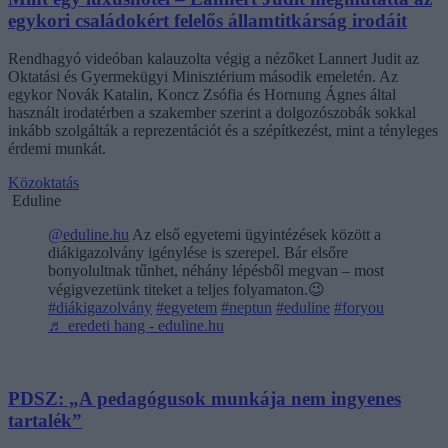
egykori családokért felelős államtitkárság irodáit
Rendhagyó videóban kalauzolta végig a nézőket Lannert Judit az
Oktatási és Gyermekügyi Minisztérium második emeletén. Az
egykor Novák Katalin, Koncz Zsófia és Hornung Ágnes által
használt irodatérben a szakember szerint a dolgozószobák sokkal
inkább szolgálták a reprezentációt és a szépítkezést, mint a tényleges
érdemi munkát.
Közoktatás
Eduline
@eduline.hu
Az első egyetemi ügyintézések között a
diákigazolvány igénylése is szerepel. Bár elsőre
bonyolultnak tűnhet, néhány lépésből megvan – most
végigvezetünk titeket a teljes folyamaton.😉
#diákigazolvány
#egyetem
#neptun
#eduline
#foryou
♬ eredeti hang - eduline.hu
PDSZ: „A pedagógusok munkája nem ingyenes
tartalék”