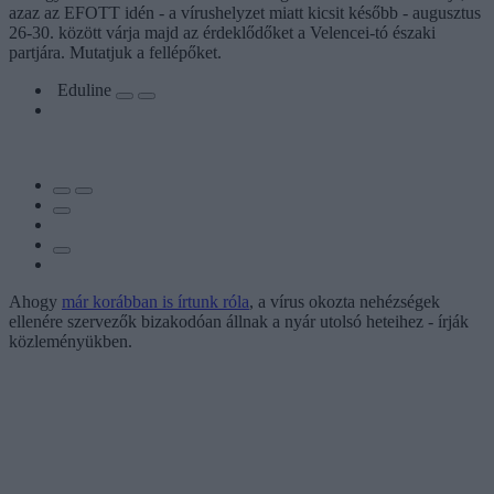
azaz az EFOTT idén - a vírushelyzet miatt kicsit később - augusztus
26-30. között várja majd az érdeklődőket a Velencei-tó északi
partjára. Mutatjuk a fellépőket.
Eduline
Ahogy
már korábban is írtunk róla
, a vírus okozta nehézségek
ellenére szervezők bizakodóan állnak a nyár utolsó heteihez - írják
közleményükben.