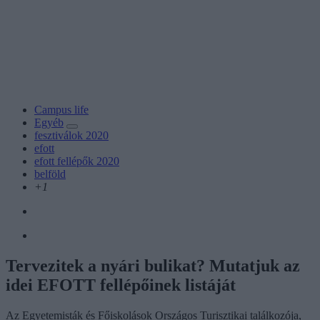
Campus life
Egyéb
fesztiválok 2020
efott
efott fellépők 2020
belföld
+1
Tervezitek a nyári bulikat? Mutatjuk az
idei EFOTT fellépőinek listáját
Az Egyetemisták és Főiskolások Országos Turisztikai találkozója,