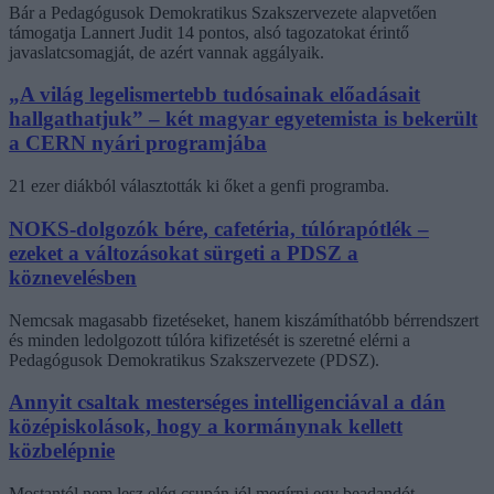
Bár a Pedagógusok Demokratikus Szakszervezete alapvetően
támogatja Lannert Judit 14 pontos, alsó tagozatokat érintő
javaslatcsomagját, de azért vannak aggályaik.
„A világ legelismertebb tudósainak előadásait
hallgathatjuk” – két magyar egyetemista is bekerült
a CERN nyári programjába
21 ezer diákból választották ki őket a genfi programba.
NOKS-dolgozók bére, cafetéria, túlórapótlék –
ezeket a változásokat sürgeti a PDSZ a
köznevelésben
Nemcsak magasabb fizetéseket, hanem kiszámíthatóbb bérrendszert
és minden ledolgozott túlóra kifizetését is szeretné elérni a
Pedagógusok Demokratikus Szakszervezete (PDSZ).
Annyit csaltak mesterséges intelligenciával a dán
középiskolások, hogy a kormánynak kellett
közbelépnie
Mostantól nem lesz elég csupán jól megírni egy beadandót.