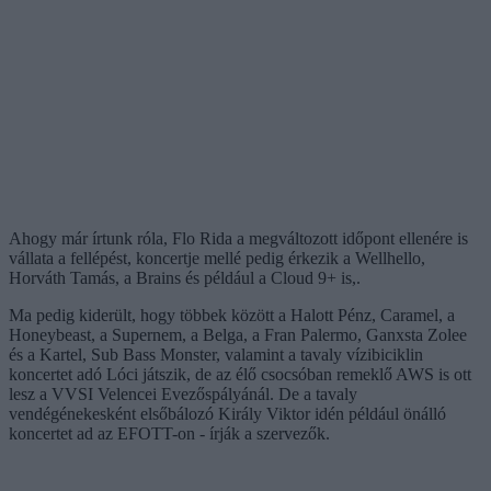
Ahogy már írtunk róla, Flo Rida a megváltozott időpont ellenére is
vállata a fellépést, koncertje mellé pedig érkezik a Wellhello,
Horváth Tamás, a Brains és például a Cloud 9+ is,.
Ma pedig kiderült, hogy többek között a Halott Pénz, Caramel, a
Honeybeast, a Supernem, a Belga, a Fran Palermo, Ganxsta Zolee
és a Kartel, Sub Bass Monster, valamint a tavaly vízibiciklin
koncertet adó Lóci játszik, de az élő csocsóban remeklő AWS is ott
lesz a VVSI Velencei Evezőspályánál. De a tavaly
vendégénekesként elsőbálozó Király Viktor idén például önálló
koncertet ad az EFOTT-on - írják a szervezők.