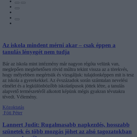
Az iskola mindent mérni akar – csak éppen a
tanulás lényegét nem tudja
Bár az iskola mint intézmény már nagyon régóta velünk van,
meglepően meglehetősen rövid múltra tekint vissza az a törekvés,
hogy mélyebben megértsük és vizsgáljuk: tulajdonképpen mit is tesz
az iskola a gyerekekkel. Az évszázadok során számtalan nevelési
elmélet és a legkülönbözőbb iskolatípusok jöttek létre, a tanulás
alapvető természetéről alkotott képünk mégis gyakran tévutakra
tévedt. Vélemény.
Közoktatás
Fóti Péter
Lannert Judit: Rugalmasabb napkezdés, hosszabb
szünetek és több mozgás jöhet az alsó tagozatokban