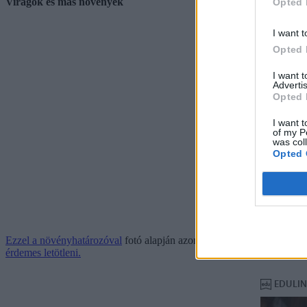
Virágok és más növények
Opted 
I want t
Opted 
I want 
Advertis
Opted 
I want t
of my P
was col
Opted 
Ezzel a növényhatározóval
fotó alapján azonosíthatjátok be az adott 
érdemes letötleni.