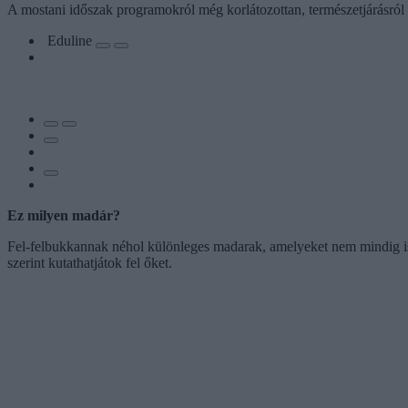
A mostani időszak programokról még korlátozottan, természetjárásról a
Eduline
Ez milyen madár?
Fel-felbukkannak néhol különleges madarak, amelyeket nem mindig i
szerint kutathatjátok fel őket.