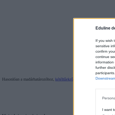
Eduline d
If you wish 
sensitive in
confirm you
continue se
information 
further disc
participants
Downstream 
Hasonlóan a madárhatározóhoz,
kétéltűekről is készült már applikáció
Persona
I want t