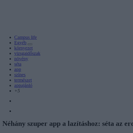
Campus life
Egyéb
környezet
vizsgaidőszak
növény
séta
app
színes
természet
appajánló
+5
Néhány szuper app a lazításhoz: séta az e