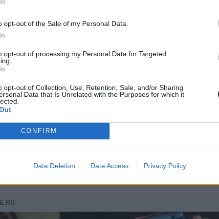
In
o opt-out of the Sale of my Personal Data.
In
to opt-out of processing my Personal Data for Targeted
ing.
In
o opt-out of Collection, Use, Retention, Sale, and/or Sharing
ersonal Data that Is Unrelated with the Purposes for which it
lected.
Out
CONFIRM
Data Deletion
Data Access
Privacy Policy
virágot, fát vagy bokrot, amire éppen kíváncsiak vagytok. Ha pedig kife