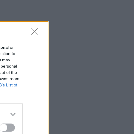
sonal or
ection to
ou may
 personal
out of the
 downstream
B’s List of
 állattal álltok szemben.