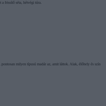
frissítő séta, hétvégi túra.
pontosan milyen típusú madár az, amit láttok. Alak, élőhely és szín