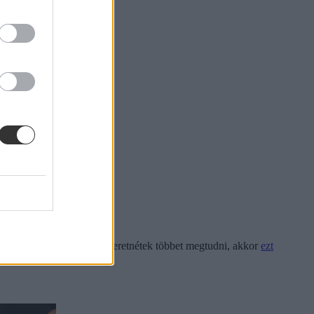
jezetten csak virágokról szeretnétek többet megtudni, akkor
ezt