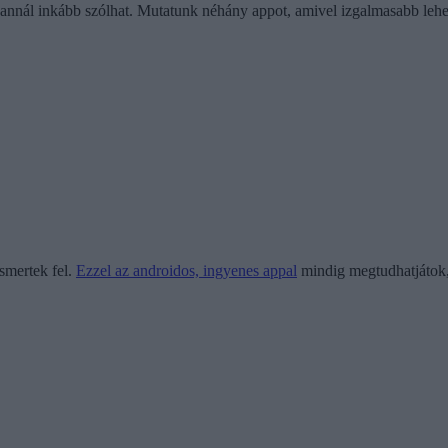
nnál inkább szólhat. Mutatunk néhány appot, amivel izgalmasabb lehet a 
smertek fel.
Ezzel az androidos, ingyenes appal
mindig megtudhatjátok, 