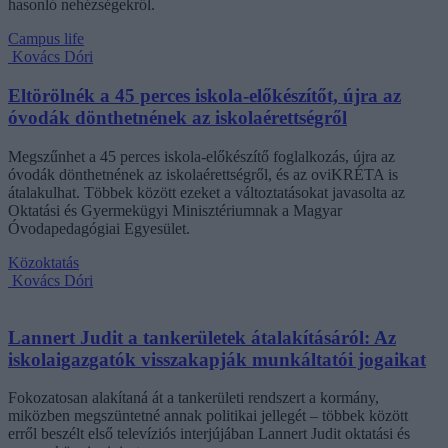
hasonló nehézségekről.
Campus life
Kovács Dóri
Eltörölnék a 45 perces iskola-előkészítőt, újra az
óvodák dönthetnének az iskolaérettségről
Megszűnhet a 45 perces iskola-előkészítő foglalkozás, újra az
óvodák dönthetnének az iskolaérettségről, és az oviKRÉTA is
átalakulhat. Többek között ezeket a változtatásokat javasolta az
Oktatási és Gyermekügyi Minisztériumnak a Magyar
Óvodapedagógiai Egyesület.
Közoktatás
Kovács Dóri
Lannert Judit a tankerületek átalakításáról: Az
iskolaigazgatók visszakapják munkáltatói jogaikat
Fokozatosan alakítaná át a tankerületi rendszert a kormány,
miközben megszüntetné annak politikai jellegét – többek között
erről beszélt első televíziós interjújában Lannert Judit oktatási és