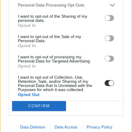
Personal Data Processing Opt Outs
I want to opt-out of the Sharing of my
personal data.
Opted In
I want to opt-out of the Sale of my
Personal Data.
vizsgák
Opted In
vizsgaidőszak
egyetemista élet
I want to opt-out of processing my
elte egyetemi könyvtár
Personal Data for Targeted Advertising.
Opted In
egyetemi élet
belföld
színes
I want to opt-out of Collection, Use,
Retention, Sale, and/or Sharing of my
egyetemi életérzés
Personal Data that Is Unrelated with the
ELTE Egyetemi Könyvtár és Levéltár
Purposes for which it was collected.
Opted Out
CONFIRM
Data Deletion
Data Access
Privacy Policy