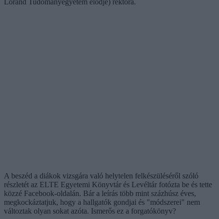
Loránd Tudományegyetem elődje) rektora.
A beszéd a diákok vizsgára való helytelen felkészüléséről szóló
részletét az ELTE Egyetemi Könyvtár és Levéltár fotózta be és tette
közzé Facebook-oldalán. Bár a leírás több mint százhúsz éves,
megkockáztatjuk, hogy a hallgatók gondjai és "módszerei" nem
változtak olyan sokat azóta. Ismerős ez a forgatókönyv?