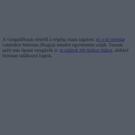
A vizsgaidőszak elejétől a végéig csupa izgalom:
ez a tíz mondat
valamikor biztosan elhagyja minden egyetemista száját. Vannak
azért más típusú vizsgázók is:
itt találtok hét tipikus diákot
, akikkel
biztosan találkozni fogtok.