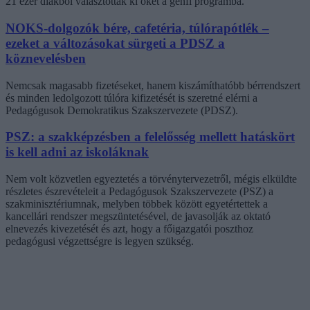
21 ezer diákból választották ki őket a genfi programba.
NOKS-dolgozók bére, cafetéria, túlórapótlék –
ezeket a változásokat sürgeti a PDSZ a
köznevelésben
Nemcsak magasabb fizetéseket, hanem kiszámíthatóbb bérrendszert
és minden ledolgozott túlóra kifizetését is szeretné elérni a
Pedagógusok Demokratikus Szakszervezete (PDSZ).
PSZ: a szakképzésben a felelősség mellett hatáskört
is kell adni az iskoláknak
Nem volt közvetlen egyeztetés a törvénytervezetről, mégis elküldte
részletes észrevételeit a Pedagógusok Szakszervezete (PSZ) a
szakminisztériumnak, melyben többek között egyetértettek a
kancellári rendszer megszüntetésével, de javasolják az oktató
elnevezés kivezetését és azt, hogy a főigazgatói poszthoz
pedagógusi végzettségre is legyen szükség.