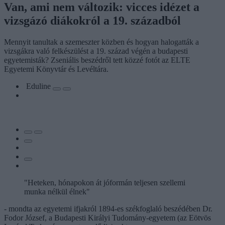
Van, ami nem változik: vicces idézet a
vizsgázó diákokról a 19. századból
Mennyit tanultak a szemeszter közben és hogyan halogatták a
vizsgákra való felkészülést a 19. század végén a budapesti
egyetemisták? Zseniális beszédről tett közzé fotót az ELTE
Egyetemi Könyvtár és Levéltára.
Eduline
"Heteken, hónapokon át jóformán teljesen szellemi
munka nélkül élnek"
- mondta az egyetemi ifjakról 1894-es székfoglaló beszédében Dr.
Fodor József, a Budapesti Királyi Tudomány-egyetem (az Eötvös