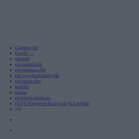
Campus life
Egyéb
vizsgák
vizsgaidőszak
egyetemista élet
elte egyetemi könyvtár
egyetemi élet
belföld
színes
egyetemi életérzés
ELTE Egyetemi Könyvtár és Levéltár
+6