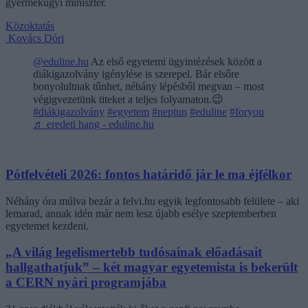
gyermekügyi miniszter.
Közoktatás
Kovács Dóri
@eduline.hu
Az első egyetemi ügyintézések között a
diákigazolvány igénylése is szerepel. Bár elsőre
bonyolultnak tűnhet, néhány lépésből megvan – most
végigvezetünk titeket a teljes folyamaton.😉
#diákigazolvány
#egyetem
#neptun
#eduline
#foryou
♬ eredeti hang - eduline.hu
Pótfelvételi 2026: fontos határidő jár le ma éjfélkor
Néhány óra múlva bezár a felvi.hu egyik legfontosabb felülete – aki
lemarad, annak idén már nem lesz újabb esélye szeptemberben
egyetemet kezdeni.
„A világ legelismertebb tudósainak előadásait
hallgathatjuk” – két magyar egyetemista is bekerült
a CERN nyári programjába