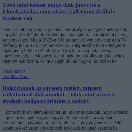
Több mint kétszer annyi diák jutott be a
felsőoktatásba, mint ahány kollégiumi férőhely
összesen van
Nemcsak abban vannak jelentős különbségek az egyetemek között,
hogy hány kollégiumi férőhely jut a hallgatókra, a térítési díj összege
sem egységes. Míg a BME-n 100 újonnan felvett egyetemistára 76
férőhely jut, a BGE-n mindössze 16, a legolcsóbb havi kollégiumi
díjak pedig 9300 és 25 500 forint között mozognak a vizsgált
intézményekben. Megnéztük, hol mekkora a kollégiumi kapacitás,
mennyit kell fizetni, és mi alapján dől el, hogy ki költözhet be.
Felsőoktatás
Szöllősi Anna
Dolgoznának az egyetem mellett, mégsem
vállalhatnak diákmunkát – több mint százezer
levelezős hallgatót érinthet a szabály
„Szinte bárhol voltam állásinterjún, mikor megtudták, hogy levelező
tagozatos hallgató vagyok, egyből húzni kezdték a szájukat” –
számolt be tapasztalatairól az Eduline-nak egy egyetemista. Példája
azonban korántsem egyedi: több levelezős hallgató számolt be