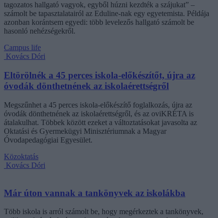
tagozatos hallgató vagyok, egyből húzni kezdték a szájukat” –
számolt be tapasztalatairól az Eduline-nak egy egyetemista. Példája
azonban korántsem egyedi: több levelezős hallgató számolt be
hasonló nehézségekről.
Campus life
Kovács Dóri
Eltörölnék a 45 perces iskola-előkészítőt, újra az
óvodák dönthetnének az iskolaérettségről
Megszűnhet a 45 perces iskola-előkészítő foglalkozás, újra az
óvodák dönthetnének az iskolaérettségről, és az oviKRÉTA is
átalakulhat. Többek között ezeket a változtatásokat javasolta az
Oktatási és Gyermekügyi Minisztériumnak a Magyar
Óvodapedagógiai Egyesület.
Közoktatás
Kovács Dóri
Már úton vannak a tankönyvek az iskolákba
Több iskola is arról számolt be, hogy megérkeztek a tankönyvek,