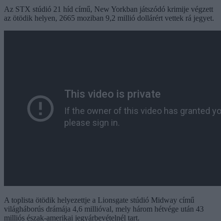
Az STX stúdió 21 híd című, New Yorkban játszódó krimije végzett
az ötödik helyen, 2665 moziban 9,2 millió dollárért vettek rá jegyet.
A toplista ötödik helyezettje a Lionsgate stúdió Midway című
világháborús drámája 4,6 millióval, mely három hétvége után 43
milliós észak-amerikai jegyárbevételnél tart.