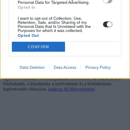
Personal Data for Targeted Advertising.
Opted In
I want to opt-out of Collection, Use,
Retention, Sale, and/or Sharing of my
Personal Data that Is Unrelated with the
Purposes for which it was collected.
Opted Out
CONFIRM
Tetszett a cikk? Iratkozz fel hírlevelünkre
Data Deletion
Data Access
Privacy Policy
Ha szeretnéd megkapni legfrissebb cikkeinket az érettségiről, az
egyetemi-főiskolai és a középiskolai felvételiről, ha érdekelnek a
felsőoktatás, a közoktatás, a nyelvoktatás és a felnőttképzés
legfontosabb változásai,
iratkozz fel hírleveleinkre
.