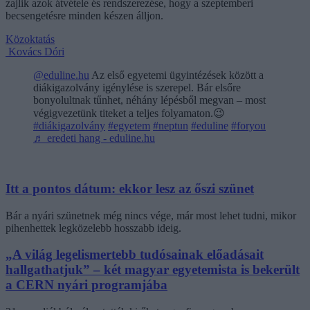
zajlik azok átvétele és rendszerezése, hogy a szeptemberi
becsengetésre minden készen álljon.
Közoktatás
Kovács Dóri
@eduline.hu
Az első egyetemi ügyintézések között a
diákigazolvány igénylése is szerepel. Bár elsőre
bonyolultnak tűnhet, néhány lépésből megvan – most
végigvezetünk titeket a teljes folyamaton.😉
#diákigazolvány
#egyetem
#neptun
#eduline
#foryou
♬ eredeti hang - eduline.hu
Itt a pontos dátum: ekkor lesz az őszi szünet
Bár a nyári szünetnek még nincs vége, már most lehet tudni, mikor
pihenhettek legközelebb hosszabb ideig.
„A világ legelismertebb tudósainak előadásait
hallgathatjuk” – két magyar egyetemista is bekerült
a CERN nyári programjába