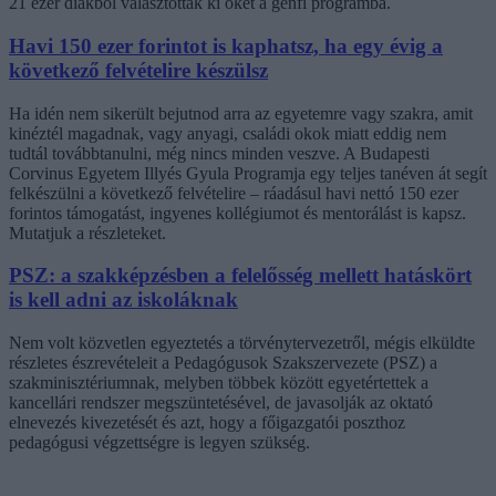
21 ezer diákból választották ki őket a genfi programba.
Havi 150 ezer forintot is kaphatsz, ha egy évig a
következő felvételire készülsz
Ha idén nem sikerült bejutnod arra az egyetemre vagy szakra, amit
kinéztél magadnak, vagy anyagi, családi okok miatt eddig nem
tudtál továbbtanulni, még nincs minden veszve. A Budapesti
Corvinus Egyetem Illyés Gyula Programja egy teljes tanéven át segít
felkészülni a következő felvételire – ráadásul havi nettó 150 ezer
forintos támogatást, ingyenes kollégiumot és mentorálást is kapsz.
Mutatjuk a részleteket.
PSZ: a szakképzésben a felelősség mellett hatáskört
is kell adni az iskoláknak
Nem volt közvetlen egyeztetés a törvénytervezetről, mégis elküldte
részletes észrevételeit a Pedagógusok Szakszervezete (PSZ) a
szakminisztériumnak, melyben többek között egyetértettek a
kancellári rendszer megszüntetésével, de javasolják az oktató
elnevezés kivezetését és azt, hogy a főigazgatói poszthoz
pedagógusi végzettségre is legyen szükség.