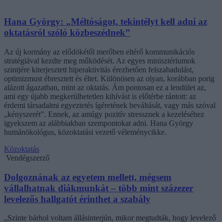
Hana György: „Méltóságot, tekintélyt kell adni az
oktatásról szóló közbeszédnek”
Az új kormány az elődökétől merőben eltérő kommunikációs
stratégiával kezdte meg működését. Az egyes minisztériumok
szintjére kiterjesztett hiperaktivitás érezhetően felszabadulást,
optimizmust ébresztett és éltet. Különösen az olyan, korábban porig
alázott ágazatban, mint az oktatás. Ám pontosan ez a lendület az,
ami egy újabb megkerülhetetlen kihívást is előtérbe rántott: az
érdemi társadalmi egyeztetés ígéretének beváltását, vagy más szóval
„kényszerét”. Ennek, az amúgy pozitív stressznek a kezeléséhez
igyekszem az alábbiakban szempontokat adni. Hana György
humánökológus, közoktatási vezető véleménycikke.
Közoktatás
Vendégszerző
Dolgoznának az egyetem mellett, mégsem
vállalhatnak diákmunkát – több mint százezer
levelezős hallgatót érinthet a szabály
„Szinte bárhol voltam állásinterjún, mikor megtudták, hogy levelező