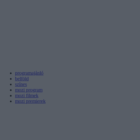
programajánló
belföld
színes
mozi program
mozi filmek
mozi premierek