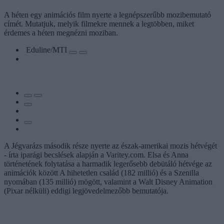
A héten egy animációs film nyerte a legnépszerűbb mozibemutató
címét. Mutatjuk, melyik filmekre mennek a legtöbben, miket
érdemes a héten megnézni moziban.
Eduline/MTI
A Jégvarázs második része nyerte az észak-amerikai mozis hétvégét
- írta iparági becslések alapján a Varitey.com. Elsa és Anna
történetének folytatása a harmadik legerősebb debütáló hétvége az
animációk között A hihetetlen család (182 millió) és a Szenilla
nyomában (135 millió) mögött, valamint a Walt Disney Animation
(Pixar nélküli) eddigi legjövedelmezőbb bemutatója.