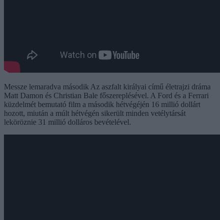
Messze lemaradva második Az aszfalt királyai című életrajzi dráma
Matt Damon és Christian Bale főszereplésével. A Ford és a Ferrari
küzdelmét bemutató film a második hétvégéjén 16 millió dollárt
hozott, miután a múlt hétvégén sikerült minden vetélytársát
leköröznie 31 millió dolláros bevételével.