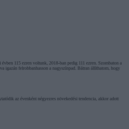
alyi évben 115 ezren voltunk, 2018-ban pedig 111 ezren. Szombaton a
dva igazán felrobbanhasson a nagyszínpad. Bátran állíthatom, hogy
ytatódik az évenként négyezres növekedési tendencia, akkor adott