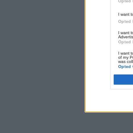
Opted 
I want t
Opted 
I want 
Advertis
Opted 
I want t
of my P
was col
Opted 