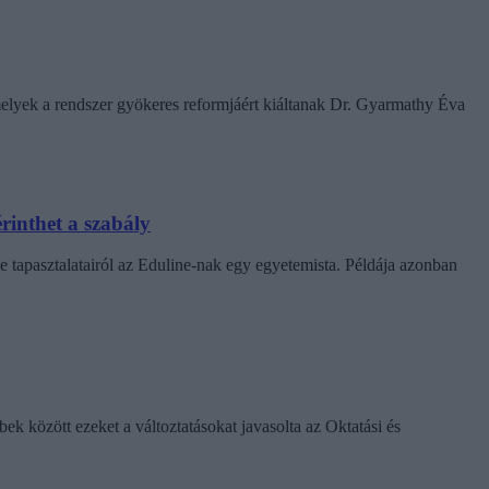
amelyek a rendszer gyökeres reformjáért kiáltanak Dr. Gyarmathy Éva
rinthet a szabály
e tapasztalatairól az Eduline-nak egy egyetemista. Példája azonban
k között ezeket a változtatásokat javasolta az Oktatási és