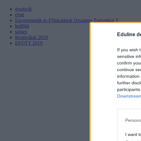
fesztivál
efott
Egyetemisták és Főiskolások Országos Turisztikai T
belföld
színes
Eduline d
fesztiválok 2019
EFOTT 2019
If you wish 
sensitive in
confirm you
continue se
information 
further disc
participants
Downstream 
Persona
I want t