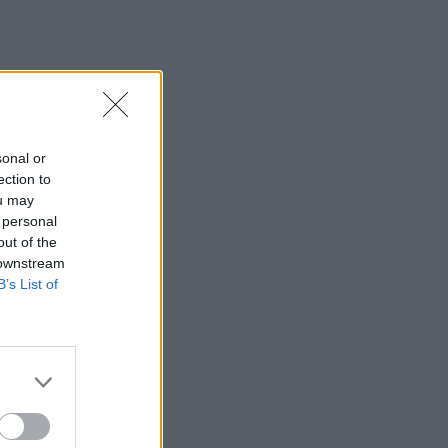
sonal or
ection to
ou may
 personal
out of the
 downstream
B’s List of