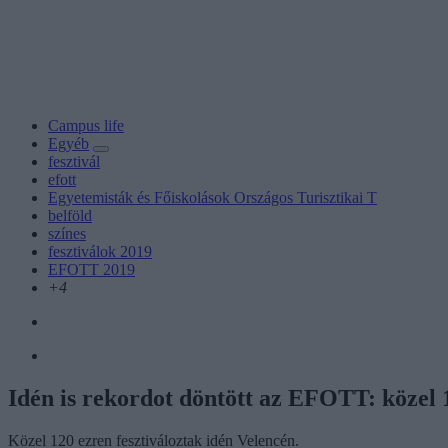
Campus life
Egyéb
fesztivál
efott
Egyetemisták és Főiskolások Országos Turisztikai T
belföld
színes
fesztiválok 2019
EFOTT 2019
+4
Idén is rekordot döntött az EFOTT: közel 
Közel 120 ezren fesztiváloztak idén Velencén.