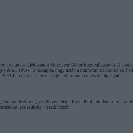
artott velünk – tájékoztatott Maszlavér Gábor fesztiváligazgató. A tav
ajka és a 30 éves Tankcsapda, hogy aztán a mikrofont a Scooternek áta
t, 99%-ban magyar nemzetiségűeket - mondta a fesztiváligazgató.
vel rendezik meg, az jövő év elején fog eldőlni, mindenesetre, ha fol
forrásokra lesz szükség - teszik hozzá.