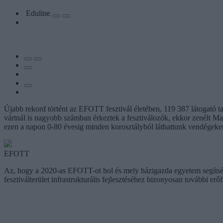
Eduline
Újabb rekord történt az EFOTT fesztivál életében, 119 387 látogató t
vártnál is nagyobb számban érkeztek a fesztiválozók, ekkor zenélt M
ezen a napon 0-80 évesig minden korosztályból láthattunk vendégeke
EFOTT
Az, hogy a 2020-as EFOTT-ot hol és mely házigazda egyetem segítségé
fesztiválterület infrastrukturális fejlesztéséhez bizonyosan további erő