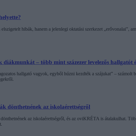
helyette?
elszigetelt hibák, hanem a jelenlegi oktatási szerkezet „erővonalai”, 
diákmunkát – több mint százezer levelezős hallgatót é
agozatos hallgató vagyok, egyből húzni kezdték a szájukat” – számolt b
gekről.
dák dönthetnének az iskolaérettségről
dönthetnének az iskolaérettségről, és az oviKRÉTA is átalakulhat. Többe
.