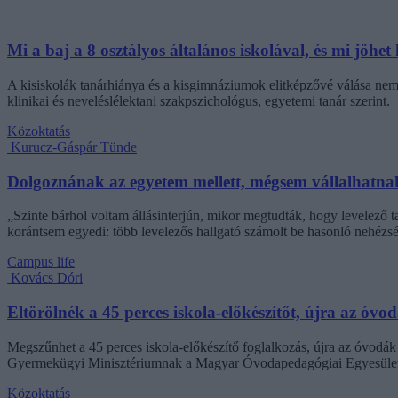
Mi a baj a 8 osztályos általános iskolával, és mi jöhet 
A kisiskolák tanárhiánya és a kisgimnáziumok elitképzővé válása nem 
klinikai és neveléslélektani szakpszichológus, egyetemi tanár szerint.
Közoktatás
Kurucz-Gáspár Tünde
Dolgoznának az egyetem mellett, mégsem vállalhatnak 
„Szinte bárhol voltam állásinterjún, mikor megtudták, hogy levelező t
korántsem egyedi: több levelezős hallgató számolt be hasonló nehézsé
Campus life
Kovács Dóri
Eltörölnék a 45 perces iskola-előkészítőt, újra az óvo
Megszűnhet a 45 perces iskola-előkészítő foglalkozás, újra az óvodák 
Gyermekügyi Minisztériumnak a Magyar Óvodapedagógiai Egyesület
Közoktatás