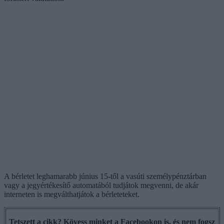
A bérletet leghamarabb június 15-től a vasúti személypénztárban
vagy a jegyértékesítő automatából tudjátok megvenni, de akár
interneten is megválthatjátok a bérleteteket.
Tetszett a cikk? Kövess minket a Facebookon is, és nem fogsz