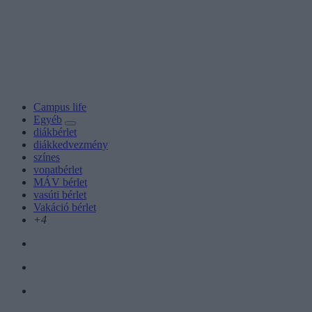
Campus life
Egyéb
diákbérlet
diákkedvezmény
színes
vonatbérlet
MÁV bérlet
vasúti bérlet
Vakáció bérlet
+4