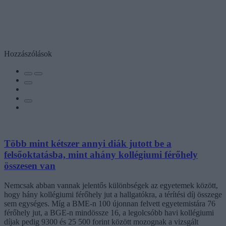
Hozzászólások
Több mint kétszer annyi diák jutott be a
felsőoktatásba, mint ahány kollégiumi férőhely
összesen van
Nemcsak abban vannak jelentős különbségek az egyetemek között,
hogy hány kollégiumi férőhely jut a hallgatókra, a térítési díj összege
sem egységes. Míg a BME-n 100 újonnan felvett egyetemistára 76
férőhely jut, a BGE-n mindössze 16, a legolcsóbb havi kollégiumi
díjak pedig 9300 és 25 500 forint között mozognak a vizsgált