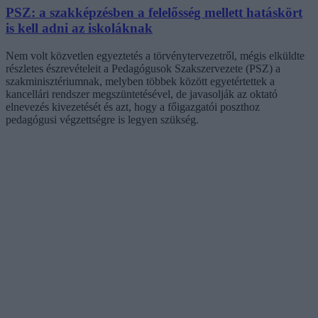
PSZ: a szakképzésben a felelősség mellett hatáskört
is kell adni az iskoláknak
Nem volt közvetlen egyeztetés a törvénytervezetről, mégis elküldte
részletes észrevételeit a Pedagógusok Szakszervezete (PSZ) a
szakminisztériumnak, melyben többek között egyetértettek a
kancellári rendszer megszüntetésével, de javasolják az oktató
elnevezés kivezetését és azt, hogy a főigazgatói poszthoz
pedagógusi végzettségre is legyen szükség.