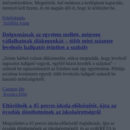
intézményekben. Megnéztük, hol mekkora a kollégiumi kapacitás,
mennyit kell fizetni, és mi alapján dől el, hogy ki költözhet be.
Felsőoktatás
Szöllősi Anna
Dolgoznának az egyetem mellett, mégsem
vállalhatnak diákmunkát – több mint százezer
levelezős hallgatót érinthet a szabály
„Szinte bárhol voltam állásinterjún, mikor megtudták, hogy levelező
tagozatos hallgató vagyok, egyből húzni kezdték a szájukat” –
számolt be tapasztalatairól az Eduline-nak egy egyetemista. Példája
azonban korántsem egyedi: több levelezős hallgató számolt be
hasonló nehézségekről.
Campus life
Kovács Dóri
Eltörölnék a 45 perces iskola-előkészítőt, újra az
óvodák dönthetnének az iskolaérettségről
Megszűnhet a 45 perces iskola-előkészítő foglalkozás, újra az
óvodák dönthetnének az iskolaérettségről, és az oviKRÉTA is