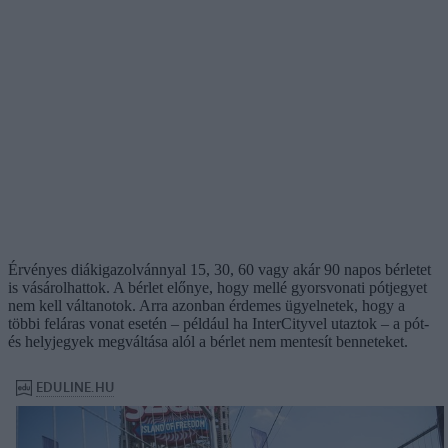
Érvényes diákigazolvánnyal 15, 30, 60 vagy akár 90 napos bérletet
is vásárolhattok. A bérlet előnye, hogy mellé gyorsvonati pótjegyet
nem kell váltanotok. Arra azonban érdemes ügyelnetek, hogy a
többi feláras vonat esetén – például ha InterCityvel utaztok – a pót-
és helyjegyek megváltása alól a bérlet nem mentesít benneteket.