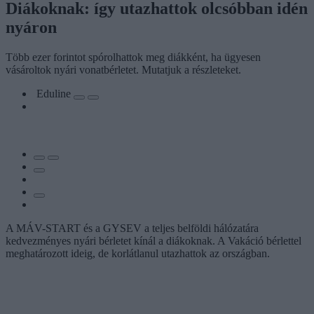
Diákoknak: így utazhattok olcsóbban idén
nyáron
Több ezer forintot spórolhattok meg diákként, ha ügyesen
vásároltok nyári vonatbérletet. Mutatjuk a részleteket.
Eduline
A MÁV-START és a GYSEV a teljes belföldi hálózatára
kedvezményes nyári bérletet kínál a diákoknak. A Vakáció bérlettel
meghatározott ideig, de korlátlanul utazhattok az országban.