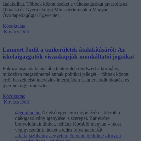
átalakulhat. Többek között ezeket a változtatásokat javasolta az
Oktatási és Gyermekügyi Minisztériumnak a Magyar
Óvodapedagógiai Egyesület.
Közoktatás
Kovács Dóri
Lannert Judit a tankerületek átalakításáról: Az
iskolaigazgatók visszakapják munkáltatói jogaikat
Fokozatosan alakítaná át a tankerületi rendszert a kormány,
miközben megszüntetné annak politikai jellegét – többek között
erről beszélt első televíziós interjújában Lannert Judit oktatási és
gyermekügyi miniszter.
Közoktatás
Kovács Dóri
@eduline.hu
Az első egyetemi ügyintézések között a
diákigazolvány igénylése is szerepel. Bár elsőre
bonyolultnak tűnhet, néhány lépésből megvan – most
végigvezetünk titeket a teljes folyamaton.😉
#diákigazolvány
#egyetem
#neptun
#eduline
#foryou