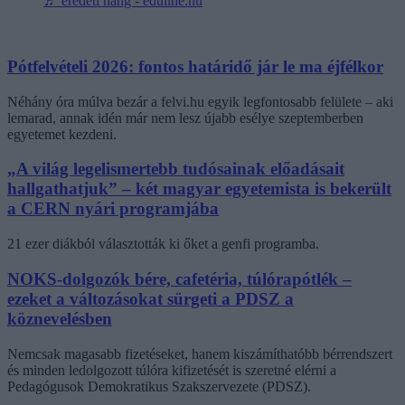
♬ eredeti hang - eduline.hu
Pótfelvételi 2026: fontos határidő jár le ma éjfélkor
Néhány óra múlva bezár a felvi.hu egyik legfontosabb felülete – aki
lemarad, annak idén már nem lesz újabb esélye szeptemberben
egyetemet kezdeni.
„A világ legelismertebb tudósainak előadásait
hallgathatjuk” – két magyar egyetemista is bekerült
a CERN nyári programjába
21 ezer diákból választották ki őket a genfi programba.
NOKS-dolgozók bére, cafetéria, túlórapótlék –
ezeket a változásokat sürgeti a PDSZ a
köznevelésben
Nemcsak magasabb fizetéseket, hanem kiszámíthatóbb bérrendszert
és minden ledolgozott túlóra kifizetését is szeretné elérni a
Pedagógusok Demokratikus Szakszervezete (PDSZ).