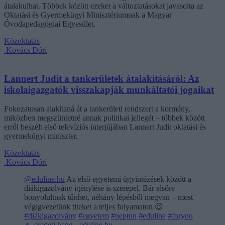
átalakulhat. Többek között ezeket a változtatásokat javasolta az
Oktatási és Gyermekügyi Minisztériumnak a Magyar
Óvodapedagógiai Egyesület.
Közoktatás
Kovács Dóri
Lannert Judit a tankerületek átalakításáról: Az
iskolaigazgatók visszakapják munkáltatói jogaikat
Fokozatosan alakítaná át a tankerületi rendszert a kormány,
miközben megszüntetné annak politikai jellegét – többek között
erről beszélt első televíziós interjújában Lannert Judit oktatási és
gyermekügyi miniszter.
Közoktatás
Kovács Dóri
@eduline.hu
Az első egyetemi ügyintézések között a
diákigazolvány igénylése is szerepel. Bár elsőre
bonyolultnak tűnhet, néhány lépésből megvan – most
végigvezetünk titeket a teljes folyamaton.😉
#diákigazolvány
#egyetem
#neptun
#eduline
#foryou
♬ eredeti hang - eduline.hu