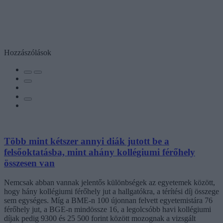
Hozzászólások
Több mint kétszer annyi diák jutott be a
felsőoktatásba, mint ahány kollégiumi férőhely
összesen van
Nemcsak abban vannak jelentős különbségek az egyetemek között,
hogy hány kollégiumi férőhely jut a hallgatókra, a térítési díj összege
sem egységes. Míg a BME-n 100 újonnan felvett egyetemistára 76
férőhely jut, a BGE-n mindössze 16, a legolcsóbb havi kollégiumi
díjak pedig 9300 és 25 500 forint között mozognak a vizsgált