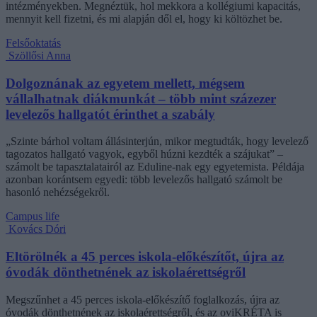
intézményekben. Megnéztük, hol mekkora a kollégiumi kapacitás,
mennyit kell fizetni, és mi alapján dől el, hogy ki költözhet be.
Felsőoktatás
Szöllősi Anna
Dolgoznának az egyetem mellett, mégsem
vállalhatnak diákmunkát – több mint százezer
levelezős hallgatót érinthet a szabály
„Szinte bárhol voltam állásinterjún, mikor megtudták, hogy levelező
tagozatos hallgató vagyok, egyből húzni kezdték a szájukat” –
számolt be tapasztalatairól az Eduline-nak egy egyetemista. Példája
azonban korántsem egyedi: több levelezős hallgató számolt be
hasonló nehézségekről.
Campus life
Kovács Dóri
Eltörölnék a 45 perces iskola-előkészítőt, újra az
óvodák dönthetnének az iskolaérettségről
Megszűnhet a 45 perces iskola-előkészítő foglalkozás, újra az
óvodák dönthetnének az iskolaérettségről, és az oviKRÉTA is