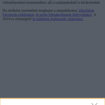
véleményeteket kommentben, sőt a szaktanároktól is kérdezhettek.
Ha elsőként szeretnétek megkapni a megoldásokat,
lájkoljátok
Facebook-oldalunkat
,
itt pedig feliratkozhattok hírlevelünkre
. A
2019-es érettségiről
itt találjátok legfrissebb cikkeinket.