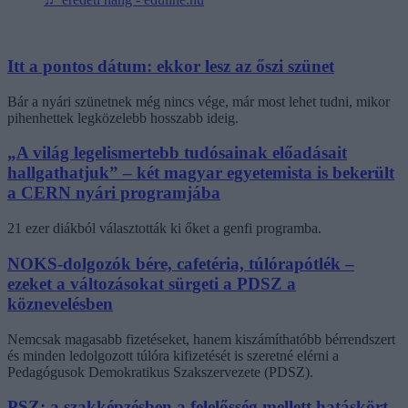
Itt a pontos dátum: ekkor lesz az őszi szünet
Bár a nyári szünetnek még nincs vége, már most lehet tudni, mikor
pihenhettek legközelebb hosszabb ideig.
„A világ legelismertebb tudósainak előadásait
hallgathatjuk” – két magyar egyetemista is bekerült
a CERN nyári programjába
21 ezer diákból választották ki őket a genfi programba.
NOKS-dolgozók bére, cafetéria, túlórapótlék –
ezeket a változásokat sürgeti a PDSZ a
köznevelésben
Nemcsak magasabb fizetéseket, hanem kiszámíthatóbb bérrendszert
és minden ledolgozott túlóra kifizetését is szeretné elérni a
Pedagógusok Demokratikus Szakszervezete (PDSZ).
PSZ: a szakképzésben a felelősség mellett hatáskört