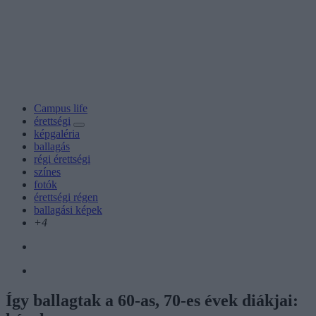
Campus life
érettségi
képgaléria
ballagás
régi érettségi
színes
fotók
érettségi régen
ballagási képek
+4
Így ballagtak a 60-as, 70-es évek diákjai: