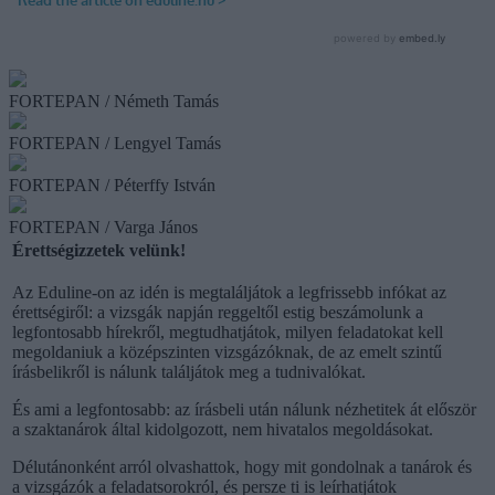
FORTEPAN / Németh Tamás
FORTEPAN / Lengyel Tamás
FORTEPAN / Péterffy István
FORTEPAN / Varga János
Érettségizzetek velünk!
Az Eduline-on az idén is megtaláljátok a legfrissebb infókat az
érettségiről: a vizsgák napján reggeltől estig beszámolunk a
legfontosabb hírekről, megtudhatjátok, milyen feladatokat kell
megoldaniuk a középszinten vizsgázóknak, de az emelt szintű
írásbelikről is nálunk találjátok meg a tudnivalókat.
És ami a legfontosabb: az írásbeli után nálunk nézhetitek át először
a szaktanárok által kidolgozott, nem hivatalos megoldásokat.
Délutánonként arról olvashattok, hogy mit gondolnak a tanárok és
a vizsgázók a feladatsorokról, és persze ti is leírhatjátok