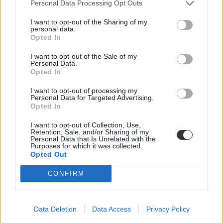
Personal Data Processing Opt Outs
I want to opt-out of the Sharing of my
personal data.
Opted In
I want to opt-out of the Sale of my
Personal Data.
Opted In
szavazás
I want to opt-out of processing my
Personal Data for Targeted Advertising.
legszebb egyetemi campus
Opted In
belföld
szavazás második köre
szavazás állása
I want to opt-out of Collection, Use,
Retention, Sale, and/or Sharing of my
Personal Data that Is Unrelated with the
Purposes for which it was collected.
Opted Out
CONFIRM
Data Deletion
Data Access
Privacy Policy