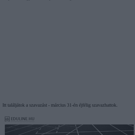
Itt találjátok a szavazást - március 31-én éjfélig szavazhattok.