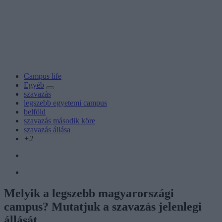
Campus life
Egyéb
szavazás
legszebb egyetemi campus
belföld
szavazás második köre
szavazás állása
+2
Melyik a legszebb magyarországi
campus? Mutatjuk a szavazás jelenlegi
állását