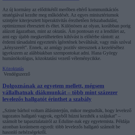
Az új kormány az elődökétől merőben eltérő kommunikációs
stratégiával kezdte meg működését. Az egyes minisztériumok
szintjére kiterjesztett hiperaktivitás érezhetően felszabadulást,
optimizmust ébresztett és éltet. Különösen az olyan, korábban porig
alázott ágazatban, mint az oktatás. Ám pontosan ez a lendület az,
ami egy újabb megkerülhetetlen kihívást is előtérbe rántott: az
érdemi társadalmi egyeztetés ígéretének beváltását, vagy más szóval
„kényszerét”. Ennek, az amúgy pozitív stressznek a kezeléséhez
igyekszem az alábbiakban szempontokat adni. Hana György
humánökológus, közoktatási vezető véleménycikke.
Közoktatás
Vendégszerző
Dolgoznának az egyetem mellett, mégsem
vállalhatnak diákmunkát – több mint százezer
levelezős hallgatót érinthet a szabály
„Szinte bárhol voltam állásinterjún, mikor megtudták, hogy levelező
tagozatos hallgató vagyok, egyből húzni kezdték a szájukat” –
számolt be tapasztalatairól az Eduline-nak egy egyetemista. Példája
azonban korántsem egyedi: több levelezős hallgató számolt be
hasonló nehézségekről.