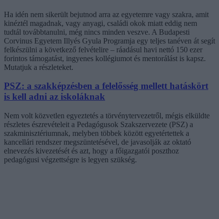
Ha idén nem sikerült bejutnod arra az egyetemre vagy szakra, amit
kinéztél magadnak, vagy anyagi, családi okok miatt eddig nem
tudtál továbbtanulni, még nincs minden veszve. A Budapesti
Corvinus Egyetem Illyés Gyula Programja egy teljes tanéven át segít
felkészülni a következő felvételire – ráadásul havi nettó 150 ezer
forintos támogatást, ingyenes kollégiumot és mentorálást is kapsz.
Mutatjuk a részleteket.
PSZ: a szakképzésben a felelősség mellett hatáskört
is kell adni az iskoláknak
Nem volt közvetlen egyeztetés a törvénytervezetről, mégis elküldte
részletes észrevételeit a Pedagógusok Szakszervezete (PSZ) a
szakminisztériumnak, melyben többek között egyetértettek a
kancellári rendszer megszüntetésével, de javasolják az oktató
elnevezés kivezetését és azt, hogy a főigazgatói poszthoz
pedagógusi végzettségre is legyen szükség.