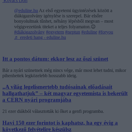
Kovács Dóri
@eduline.hu
Az első egyetemi ügyintézések között a
diákigazolvány igénylése is szerepel. Bár elsőre
bonyolultnak tűnhet, néhány lépésből megvan – most
végigvezetünk titeket a teljes folyamaton.😉
#diákigazolvány
#egyetem
#neptun
#eduline
#foryou
♬ eredeti hang - eduline.hu
Itt a pontos dátum: ekkor lesz az őszi szünet
Bár a nyári szünetnek még nincs vége, már most lehet tudni, mikor
pihenhettek legközelebb hosszabb ideig.
„A világ legelismertebb tudósainak előadásait
hallgathatjuk” – két magyar egyetemista is bekerült
a CERN nyári programjába
21 ezer diákból választották ki őket a genfi programba.
Havi 150 ezer forintot is kaphatsz, ha egy évig a
következő felvételire készülsz