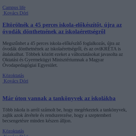
Campus life
Kovács Dóri
Eltörölnék a 45 perces iskola-előkészítőt, újra az
óvodák dönthetnének az iskolaérettségről
Megszűnhet a 45 perces iskola-előkészítő foglalkozás, újra az
óvodák dönthetnének az iskolaérettségről, és az oviKRÉTA is
átalakulhat. Többek között ezeket a változtatásokat javasolta az
Oktatási és Gyermekügyi Minisztériumnak a Magyar
Óvodapedagógiai Egyesület.
Közoktatás
Kovács Dóri
Már úton vannak a tankönyvek az iskolákba
Több iskola is arról számolt be, hogy megérkeztek a tankönyvek,
zajlik azok átvétele és rendszerezése, hogy a szeptemberi
becsengetésre minden készen álljon.
Közoktatás