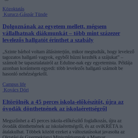
Közoktatás
Kurucz-Gáspár Tünde
Dolgoznának az egyetem mellett, mégsem
vállalhatnak diákmunkát – több mint százezer
levelezős hallgatót érinthet a szabály
„Szinte bárhol voltam állásinterjún, mikor megtudták, hogy levelező
tagozatos hallgató vagyok, egyből húzni kezdték a szájukat” –
számolt be tapasztalatairól az Eduline-nak egy egyetemista. Példája
azonban korántsem egyedi: több levelezős hallgató számolt be
hasonló nehézségekről.
Campus life
Kovács Dóri
Eltörölnék a 45 perces iskola-előkészítőt, újra az
óvodák dönthetnének az iskolaérettségről
Megszűnhet a 45 perces iskola-előkészítő foglalkozás, újra az
óvodák dönthetnének az iskolaérettségről, és az oviKRÉTA is
átalakulhat. Többek között ezeket a változtatásokat javasolta az
Oktatási és Gyermekügyi Minisztériumnak a Magyar