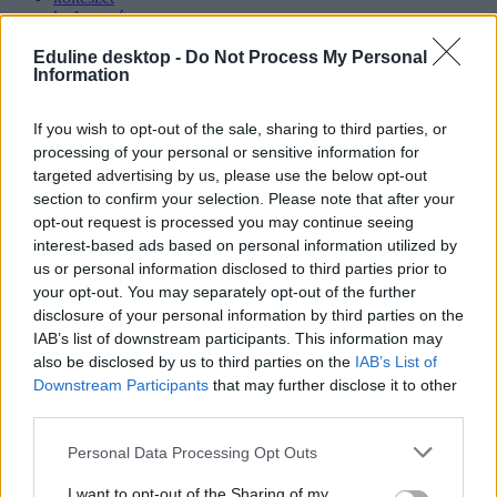
kedvezmény
diák
vers
Eduline desktop -
Do Not Process My Personal
Information
campus life
belföld
költészet világnapja
If you wish to opt-out of the sale, sharing to third parties, or
ingyen kávé
processing of your personal or sensitive information for
világirodalom
targeted advertising by us, please use the below opt-out
section to confirm your selection. Please note that after your
opt-out request is processed you may continue seeing
interest-based ads based on personal information utilized by
us or personal information disclosed to third parties prior to
your opt-out. You may separately opt-out of the further
disclosure of your personal information by third parties on the
IAB’s list of downstream participants. This information may
also be disclosed by us to third parties on the
IAB’s List of
Downstream Participants
that may further disclose it to other
third parties.
Personal Data Processing Opt Outs
I want to opt-out of the Sharing of my