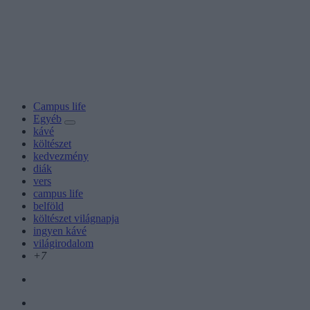
Campus life
Egyéb
kávé
költészet
kedvezmény
diák
vers
campus life
belföld
költészet világnapja
ingyen kávé
világirodalom
+7