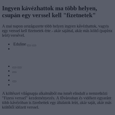
Ingyen kávézhattok ma több helyen,
csupán egy verssel kell "fizetnetek"
A mai napon országszerte több helyen ingyen kávézhattok, vagyis
egy verssel kell fizetnetek érte - akár sajáttal, akár más költő (papírra
leírt) versével.
Eduline
A költészet világnapja alkalmából ma ismét elindult a nemzetközi
"Fizess verssel" kezdeményezés. A fővárosban és vidéken egyaránt
több kávézóban is fizethettek egy általatok leírt, akár saját, akár más
költőtől idézett verssel.