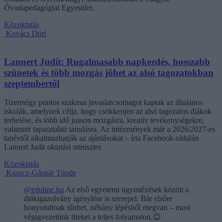
Óvodapedagógiai Egyesület.
Közoktatás
Kovács Dóri
Lannert Judit: Rugalmasabb napkezdés, hosszabb
szünetek és több mozgás jöhet az alsó tagozatokban
szeptembertől
Tizennégy pontos szakmai javaslatcsomagot kaptak az általános
iskolák, amelynek célja, hogy csökkenjen az alsó tagozatos diákok
terhelése, és több idő jusson mozgásra, kreatív tevékenységekre,
valamint tapasztalati tanulásra. Az intézmények már a 2026/2027-es
tanévtől alkalmazhatják az ajánlásokat – írta Facebook-oldalán
Lannert Judit oktatási miniszter.
Közoktatás
Kurucz-Gáspár Tünde
@eduline.hu
Az első egyetemi ügyintézések között a
diákigazolvány igénylése is szerepel. Bár elsőre
bonyolultnak tűnhet, néhány lépésből megvan – most
végigvezetünk titeket a teljes folyamaton.😉