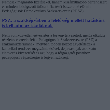
Nemcsak magasabb fizetéseket, hanem kiszámíthatóbb bérrendszert
és minden ledolgozott túlóra kifizetését is szeretné elérni a
Pedagógusok Demokratikus Szakszervezete (PDSZ).
PSZ: a szakképzésben a felelősség mellett hatáskört
is kell adni az iskoláknak
Nem volt közvetlen egyeztetés a törvénytervezetről, mégis elküldte
részletes észrevételeit a Pedagógusok Szakszervezete (PSZ) a
szakminisztériumnak, melyben többek között egyetértettek a
kancellári rendszer megszüntetésével, de javasolják az oktató
elnevezés kivezetését és azt, hogy a főigazgatói poszthoz
pedagógusi végzettségre is legyen szükség.