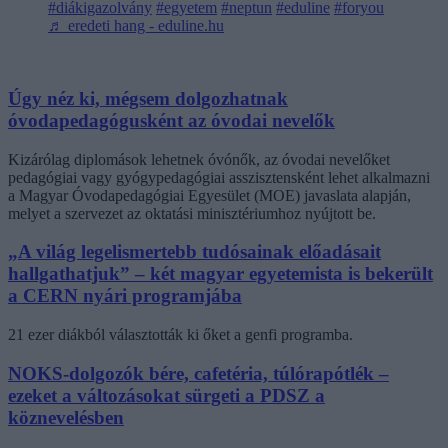
#diákigazolvány
#egyetem
#neptun
#eduline
#foryou
♬ eredeti hang - eduline.hu
Úgy néz ki, mégsem dolgozhatnak
óvodapedagógusként az óvodai nevelők
Kizárólag diplomások lehetnek óvónők, az óvodai nevelőket
pedagógiai vagy gyógypedagógiai asszisztensként lehet alkalmazni
a Magyar Óvodapedagógiai Egyesület (MOE) javaslata alapján,
melyet a szervezet az oktatási minisztériumhoz nyújtott be.
„A világ legelismertebb tudósainak előadásait
hallgathatjuk” – két magyar egyetemista is bekerült
a CERN nyári programjába
21 ezer diákból választották ki őket a genfi programba.
NOKS-dolgozók bére, cafetéria, túlórapótlék –
ezeket a változásokat sürgeti a PDSZ a
köznevelésben