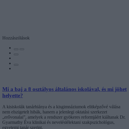
Hozzászólások
Mi a baj a 8 osztályos általános iskolával, és mi jöhet
helyette?
A kisiskolák tanárhiánya és a kisgimnáziumok elitképzővé válása
nem elszigetelt hibák, hanem a jelenlegi oktatási szerkezet
„erővonalai”, amelyek a rendszer gyökeres reformjáért kiáltanak Dr.
Gyarmathy Éva klinikai és neveléslélektani szakpszichológus,
egyetemi tanár szerint.