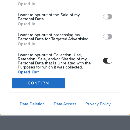
Opted In
I want to opt-out of the Sale of my
Personal Data.
Opted In
I want to opt-out of processing my
Personal Data for Targeted Advertising.
Opted In
I want to opt-out of Collection, Use,
Retention, Sale, and/or Sharing of my
Personal Data that Is Unrelated with the
könyvek
Purposes for which it was collected.
campus life
Opted Out
legjobb könyvek
belföld
CONFIRM
sikerlista
könyv lista
könyv-sikerlista
Data Deletion
Data Access
Privacy Policy