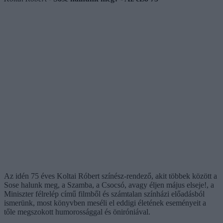
Az idén 75 éves Koltai Róbert színész-rendező, akit többek között a
Sose halunk meg, a Szamba, a Csocsó, avagy éljen május elseje!, a
Miniszter félrelép című filmből és számtalan színházi előadásból
ismerünk, most könyvben meséli el eddigi életének eseményeit a
tőle megszokott humorossággal és öniróniával.