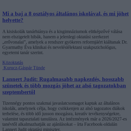
Mi a baj a 8 osztályos általános iskolával, és mi jöhet
helyette?
A kisiskolák tanárhiánya és a kisgimnáziumok elitképzővé válása
nem elszigetelt hibák, hanem a jelenlegi oktatási szerkezet
„erővonalai”, amelyek a rendszer gyökeres reformjáért kiáltanak Dr.
Gyarmathy Éva klinikai és neveléslélektani szakpszichológus,
egyetemi tanár szerint.
Közoktatás
Kurucz-Gáspár Tünde
Lannert Judit: Rugalmasabb napkezdés, hosszabb
szünetek és több mozgás jöhet az alsó tagozatokban
szeptembertől
Tizennégy pontos szakmai javaslatcsomagot kaptak az általános
iskolák, amelynek célja, hogy csökkenjen az alsó tagozatos diákok
terhelése, és több idő jusson mozgásra, kreatív tevékenységekre,
valamint tapasztalati tanulásra. Az intézmények már a 2026/2027-es
tanévtől alkalmazhatják az ajánlásokat – írta Facebook-oldalán
Lannert Judit oktatási miniszter.