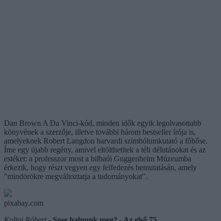
Dan Brown A Da Vinci-kód, minden idők egyik legolvasottabb
könyvének a szerzője, illetve további három bestseller írója is,
amelyeknek Robert Langdon harvardi szimbólumkutató a főhőse.
Íme egy újabb regény, amivel eltölthetitek a téli délutánokat és az
estéket: a professzor most a bilbaói Guggenheim Múzeumba
érkezik, hogy részt vegyen egy felfedezés bemutatásán, amely
"mindörökre megváltoztatja a tudományokat".
pixabay.com
Koltai Róbert
-
Sose halnunk meg? - Az első 75