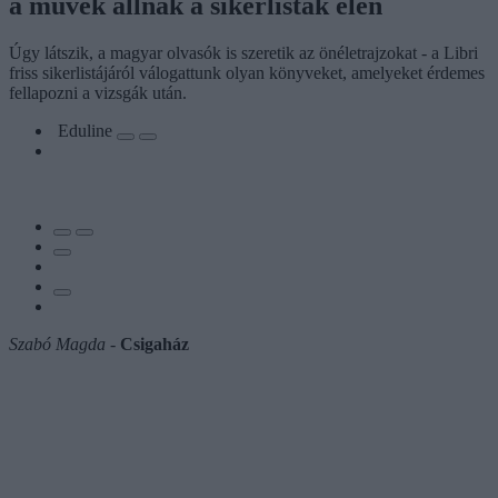
a művek állnak a sikerlisták élén
Úgy látszik, a magyar olvasók is szeretik az önéletrajzokat - a Libri
friss sikerlistájáról válogattunk olyan könyveket, amelyeket érdemes
fellapozni a vizsgák után.
Eduline
Szabó Magda
-
Csigaház