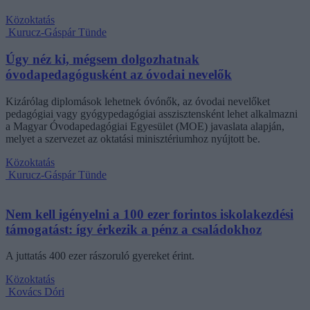
Közoktatás
Kurucz-Gáspár Tünde
Úgy néz ki, mégsem dolgozhatnak
óvodapedagógusként az óvodai nevelők
Kizárólag diplomások lehetnek óvónők, az óvodai nevelőket
pedagógiai vagy gyógypedagógiai asszisztensként lehet alkalmazni
a Magyar Óvodapedagógiai Egyesület (MOE) javaslata alapján,
melyet a szervezet az oktatási minisztériumhoz nyújtott be.
Közoktatás
Kurucz-Gáspár Tünde
Nem kell igényelni a 100 ezer forintos iskolakezdési
támogatást: így érkezik a pénz a családokhoz
A juttatás 400 ezer rászoruló gyereket érint.
Közoktatás
Kovács Dóri