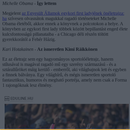
Michelle Obama
-
Így lettem
Megjelent
az Egyesült Államok egykori first ladyjének önéletrajza:
ha
szívesen olvasnátok magukkal ragadó történeteket Michelle
Obama életéből, akkor ennek a könyvnek a polcotokon a helye. A
könyvben az egykori first lady többek között bepillantást enged élete
kulcsfontosságú pillanataiba - a Chicago déli részén töltött
gyerekkorától a Fehér Házig.
Kari Hotakainen
-
Az ismeretlen Kimi Räikkönen
Ez az életrajz sem egy hagyományos sportolóéletrajz, hanem
stílusával is magával ragadó mű egy szerény származású - és a
sztárallűröket máig kerülő - emberről, aki világbajnok lett és egyben
a finnek bálványa. Egy világhírű, és mégis ismeretlen sportoló
fantasztikus, humoros és megható portréja, amely nem csak a Forma
1 rajongóknak lesz élmény.