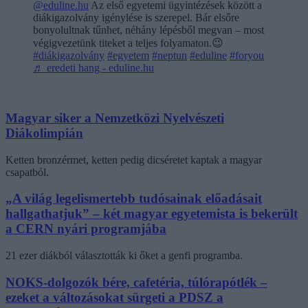
@eduline.hu
Az első egyetemi ügyintézések között a
diákigazolvány igénylése is szerepel. Bár elsőre
bonyolultnak tűnhet, néhány lépésből megvan – most
végigvezetünk titeket a teljes folyamaton.😉
#diákigazolvány
#egyetem
#neptun
#eduline
#foryou
♬ eredeti hang - eduline.hu
Magyar siker a Nemzetközi Nyelvészeti
Diákolimpián
Ketten bronzérmet, ketten pedig dicséretet kaptak a magyar
csapatból.
„A világ legelismertebb tudósainak előadásait
hallgathatjuk” – két magyar egyetemista is bekerült
a CERN nyári programjába
21 ezer diákból választották ki őket a genfi programba.
NOKS-dolgozók bére, cafetéria, túlórapótlék –
ezeket a változásokat sürgeti a PDSZ a