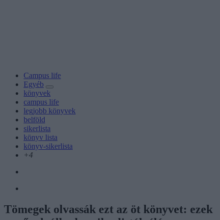
Campus life
Egyéb
könyvek
campus life
legjobb könyvek
belföld
sikerlista
könyv lista
könyv-sikerlista
+4
Tömegek olvassák ezt az öt könyvet: ezek