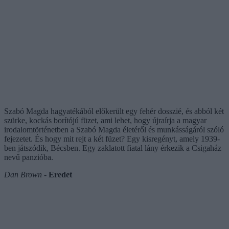
Szabó Magda hagyatékából előkerült egy fehér dosszié, és abból két
szürke, kockás borítójú füzet, ami lehet, hogy újraírja a magyar
irodalomtörténetben a Szabó Magda életéről és munkásságáról szóló
fejezetet. És hogy mit rejt a két füzet? Egy kisregényt, amely 1939-
ben játszódik, Bécsben. Egy zaklatott fiatal lány érkezik a Csigaház
nevű panzióba.
Dan Brown
-
Eredet