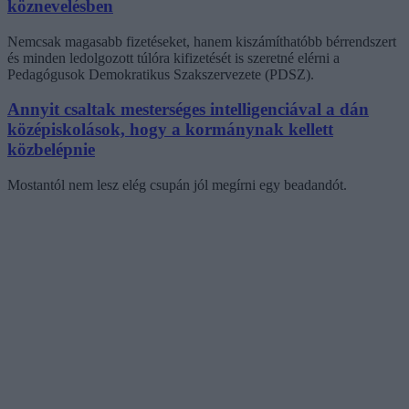
köznevelésben
Nemcsak magasabb fizetéseket, hanem kiszámíthatóbb bérrendszert
és minden ledolgozott túlóra kifizetését is szeretné elérni a
Pedagógusok Demokratikus Szakszervezete (PDSZ).
Annyit csaltak mesterséges intelligenciával a dán
középiskolások, hogy a kormánynak kellett
közbelépnie
Mostantól nem lesz elég csupán jól megírni egy beadandót.