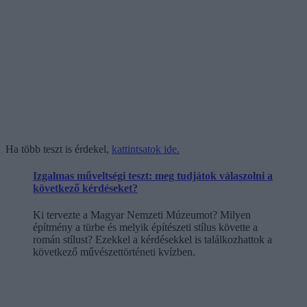
Ha több teszt is érdekel,
kattintsatok ide.
Izgalmas műveltségi teszt: meg tudjátok válaszolni a
következő kérdéseket?
Ki tervezte a Magyar Nemzeti Múzeumot? Milyen
építmény a türbe és melyik építészeti stílus követte a
román stílust? Ezekkel a kérdésekkel is találkozhattok a
következő művészettörténeti kvízben.