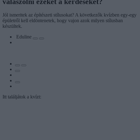
válaszolni ezeket a kérdéseket?
Jól ismeritek az építészeti stílusokat? A következők kvízben egy-egy
épületről kell eldöntenetek, hogy vajon azok milyen stílusban
készültek.
Eduline
Itt találjátok a kvízt: