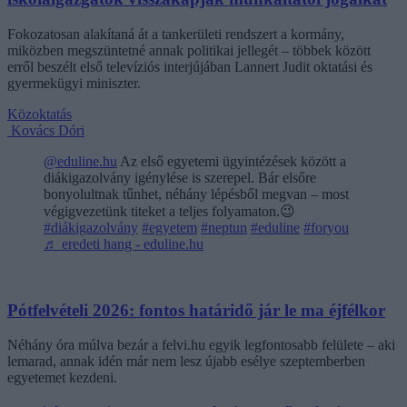
Fokozatosan alakítaná át a tankerületi rendszert a kormány,
miközben megszüntetné annak politikai jellegét – többek között
erről beszélt első televíziós interjújában Lannert Judit oktatási és
gyermekügyi miniszter.
Közoktatás
Kovács Dóri
@eduline.hu
Az első egyetemi ügyintézések között a
diákigazolvány igénylése is szerepel. Bár elsőre
bonyolultnak tűnhet, néhány lépésből megvan – most
végigvezetünk titeket a teljes folyamaton.😉
#diákigazolvány
#egyetem
#neptun
#eduline
#foryou
♬ eredeti hang - eduline.hu
Pótfelvételi 2026: fontos határidő jár le ma éjfélkor
Néhány óra múlva bezár a felvi.hu egyik legfontosabb felülete – aki
lemarad, annak idén már nem lesz újabb esélye szeptemberben
egyetemet kezdeni.