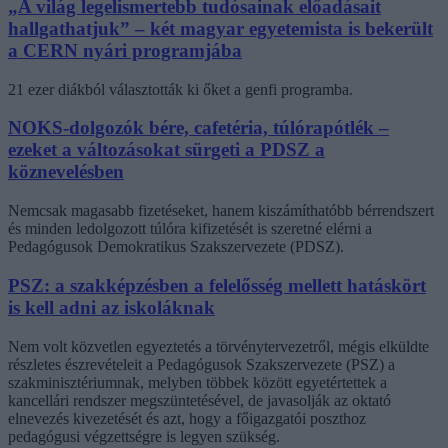
„A világ legelismertebb tudósainak előadásait
hallgathatjuk” – két magyar egyetemista is bekerült
a CERN nyári programjába
21 ezer diákból választották ki őket a genfi programba.
NOKS-dolgozók bére, cafetéria, túlórapótlék –
ezeket a változásokat sürgeti a PDSZ a
köznevelésben
Nemcsak magasabb fizetéseket, hanem kiszámíthatóbb bérrendszert
és minden ledolgozott túlóra kifizetését is szeretné elérni a
Pedagógusok Demokratikus Szakszervezete (PDSZ).
PSZ: a szakképzésben a felelősség mellett hatáskört
is kell adni az iskoláknak
Nem volt közvetlen egyeztetés a törvénytervezetről, mégis elküldte
részletes észrevételeit a Pedagógusok Szakszervezete (PSZ) a
szakminisztériumnak, melyben többek között egyetértettek a
kancellári rendszer megszüntetésével, de javasolják az oktató
elnevezés kivezetését és azt, hogy a főigazgatói poszthoz
pedagógusi végzettségre is legyen szükség.