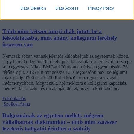
Data Deletion
Data Access
Privacy Policy
Több mint kétszer annyi diák jutott be a
felsőoktatásba, mint ahány kollégiumi férőhely
összesen van
Nemcsak abban vannak jelentős különbségek az egyetemek között,
hogy hány kollégiumi férőhely jut a hallgatókra, a térítési díj összege
sem egységes. Míg a BME-n 100 újonnan felvett egyetemistára 76
férőhely jut, a BGE-n mindössze 16, a legolcsóbb havi kollégiumi
díjak pedig 9300 és 25 500 forint között mozognak a vizsgált
intézményekben. Megnéztük, hol mekkora a kollégiumi kapacitás,
mennyit kell fizetni, és mi alapján dől el, hogy ki költözhet be.
Felsőoktatás
Szöllősi Anna
Dolgoznának az egyetem mellett, mégsem
vállalhatnak diákmunkát – több mint százezer
levelezős hallgatót érinthet a szabály