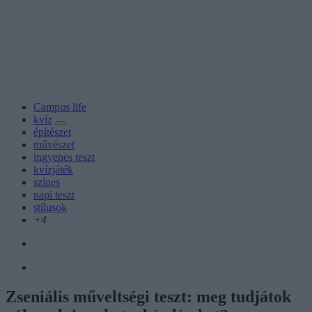
Campus life
kvíz
építészet
művészet
ingyenes teszt
kvízjáték
színes
napi teszt
stílusok
+4
Zseniális műveltségi teszt: meg tudjátok