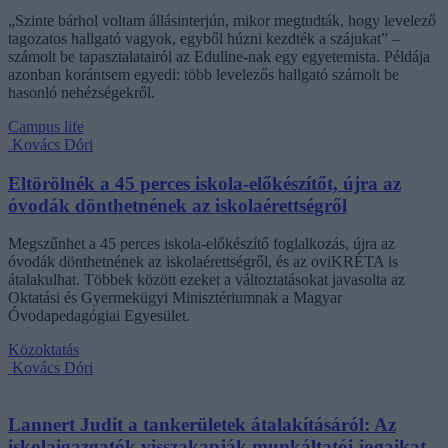
„Szinte bárhol voltam állásinterjún, mikor megtudták, hogy levelező
tagozatos hallgató vagyok, egyből húzni kezdték a szájukat” –
számolt be tapasztalatairól az Eduline-nak egy egyetemista. Példája
azonban korántsem egyedi: több levelezős hallgató számolt be
hasonló nehézségekről.
Campus life
Kovács Dóri
Eltörölnék a 45 perces iskola-előkészítőt, újra az
óvodák dönthetnének az iskolaérettségről
Megszűnhet a 45 perces iskola-előkészítő foglalkozás, újra az
óvodák dönthetnének az iskolaérettségről, és az oviKRÉTA is
átalakulhat. Többek között ezeket a változtatásokat javasolta az
Oktatási és Gyermekügyi Minisztériumnak a Magyar
Óvodapedagógiai Egyesület.
Közoktatás
Kovács Dóri
Lannert Judit a tankerületek átalakításáról: Az
iskolaigazgatók visszakapják munkáltatói jogaikat