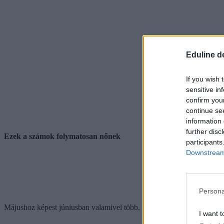
Eduline d
If you wish 
sensitive in
confirm you
continue se
information 
further disc
Ezek a számok folymatosan nőnek
participants
Downstream 
Persona
Májushoz képest júniusban valamivel több, mint 22 ezer fővel nőtt a
I want t