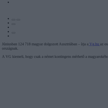
Júniusban 124 718 magyar dolgozott Ausztriában – írja a
Vg.hu
az os
országnak.
A VG kiemeli, hogy csak a német kontingens mérhető a magyarokéhoz a