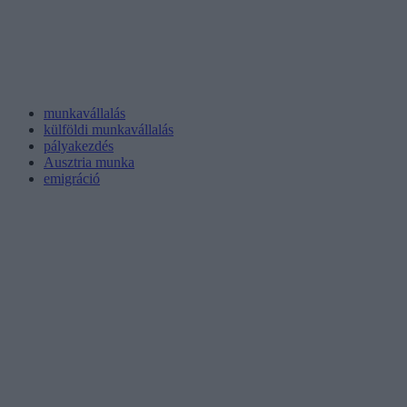
munkavállalás
külföldi munkavállalás
pályakezdés
Ausztria munka
emigráció