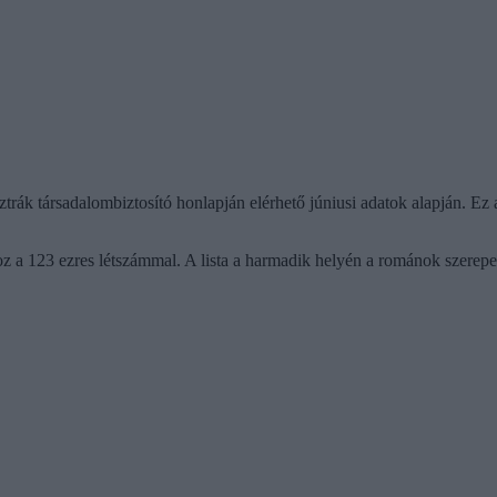
ztrák társadalombiztosító honlapján elérhető júniusi adatok alapján. E
 123 ezres létszámmal. A lista a harmadik helyén a románok szerepeln