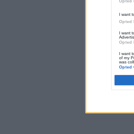
Opted 
I want t
Opted 
I want 
Advertis
Opted 
I want t
of my P
was col
Opted 