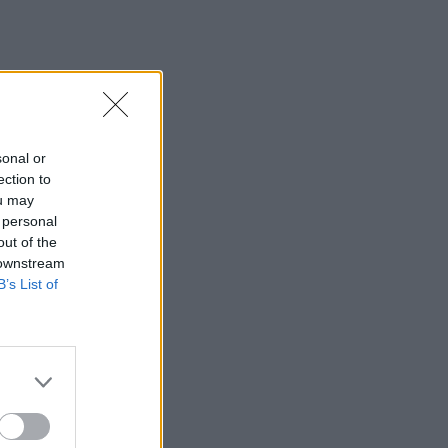
sonal or
ection to
ou may
 personal
out of the
 downstream
B’s List of
magyarok.