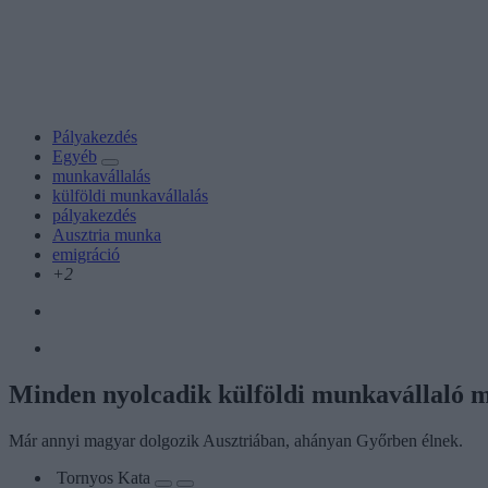
Pályakezdés
Egyéb
munkavállalás
külföldi munkavállalás
pályakezdés
Ausztria munka
emigráció
+2
Minden nyolcadik külföldi munkavállaló 
Már annyi magyar dolgozik Ausztriában, ahányan Győrben élnek.
Tornyos Kata