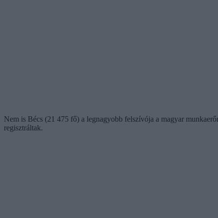
Nem is Bécs (21 475 fő) a legnagyobb felszívója a magyar munkaerőn
regisztráltak.