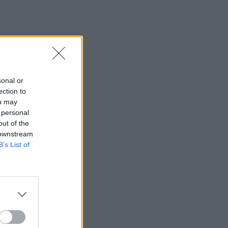
sonal or
ection to
ou may
 personal
out of the
 downstream
B’s List of