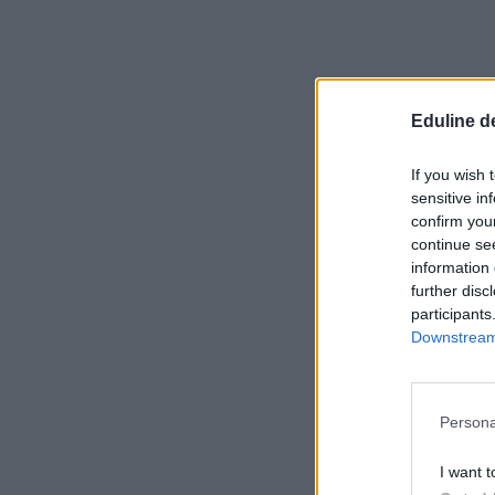
Eduline d
If you wish 
sensitive in
confirm you
continue se
information 
further disc
participants
Downstream 
Persona
I want t