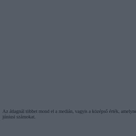
Az átlagnál többet mond el a medián, vagyis a középső érték, amelynél 
júniusi számokat.