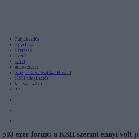
Pályakezdés
Egyéb
fizetések
fizetés
KSH
átlagkereset
Központi Statisztikai Hivatal
KSH átlagfizetés
ksh statisztika
+4
503 ezer forint: a KSH szerint ennyi volt 