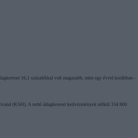
tlagkereset 16,1 százalékkal volt magasabb, mint egy évvel korábban -
i Hivatal (KSH). A nettó átlagkereset kedvezmények nélkül 334 800