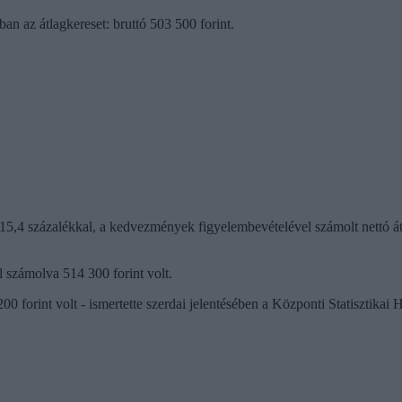
an az átlagkereset: bruttó 503 500 forint.
e 15,4 százalékkal, a kedvezmények figyelembevételével számolt nettó á
l számolva 514 300 forint volt.
0 forint volt - ismertette szerdai jelentésében a Központi Statisztika