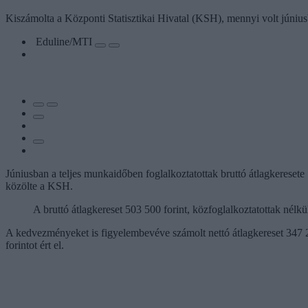
Kiszámolta a Központi Statisztikai Hivatal (KSH), mennyi volt júniusb
Eduline/MTI
Júniusban a teljes munkaidőben foglalkoztatottak bruttó átlagkereset
közölte a KSH.
A bruttó átlagkereset 503 500 forint, közfoglalkoztatottak nélkü
A kedvezményeket is figyelembevéve számolt nettó átlagkereset 347 20
forintot ért el.