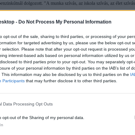
 benzinkútnál dolgozott. "A munka szívás, az iskola szívás, az élet szív
z interneten tett bejegyzéseivel már tavaly felhívta magára a hatóságo
esktop -
Do Not Process My Personal Information
to opt-out of the sale, sharing to third parties, or processing of your per
formation for targeted advertising by us, please use the below opt-out s
r selection. Please note that after your opt-out request is processed y
eing interest-based ads based on personal information utilized by us or
disclosed to third parties prior to your opt-out. You may separately opt-
losure of your personal information by third parties on the IAB’s list of
. This information may also be disclosed by us to third parties on the
IA
Participants
that may further disclose it to other third parties.
l Data Processing Opt Outs
ba, mint ahány kollégiumi férőhely összesen van
o opt-out of the Sharing of my personal data.
 hány kollégiumi férőhely jut a hallgatókra, a térítési díj összege s
In
jak pedig 9300 és 25 500 forint között mozognak a vizsgált intézménye