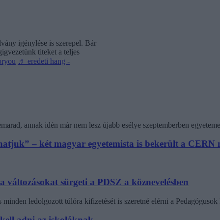
vány igénylése is szerepel. Bár
gvezetünk titeket a teljes
oryou
♬ eredeti hang -
 lemarad, annak idén már nem lesz újabb esélye szeptemberben egyeteme
athatjuk” – két magyar egyetemista is bekerült a CER
 a változásokat sürgeti a PDSZ a köznevelésben
minden ledolgozott túlóra kifizetését is szeretné elérni a Pedagógus
 kell adni az iskoláknak