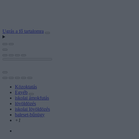
Ugrás a fő tartalomra
Közoktatás
Egyéb
iskolai ámokfutás
lövöldözés
iskolai lövöldözés
baleset-bűnügy
+1