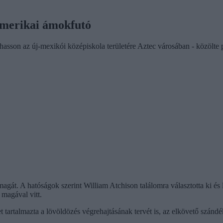
 amerikai ámokfutó
thasson az új-mexikói középiskola területére Aztec városában - közölte 
agát. A hatóságok szerint William Atchison találomra választotta ki és 
 magával vitt.
et tartalmazta a lövöldözés végrehajtásának tervét is, az elkövető szánd