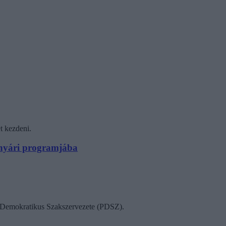
t kezdeni.
N nyári programjába
ok Demokratikus Szakszervezete (PDSZ).