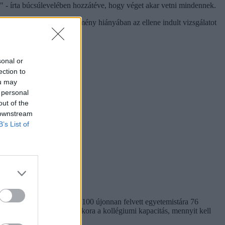
ás" - írta búcsúlevelében hozzátéve, hogy véget akar vetni mindennek.
k figyelmét, de bűncselekmény hiányában az ellene indult vizsgálatot
sonal or
ection to
ou may
 personal
out of the
 downstream
B’s List of
em egységes. Míg a BME-n 100 újonnan felvett egyetemistára 76
kben. Megnéztük, hol mekkora a kollégiumi kapacitás, mennyit kell