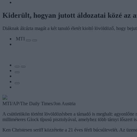
Kiderült, hogyan jutott áldozatai közé az
Diáknak álcázta magát a két tanuló életét kioltó lövöldöző, hogy beju
MTI
MTI/AP/The Daily Times/Jon Austria
A csütörtökön történt lövöldözésben a támadó is meghalt: agyonlőtte m
milliméteres Glock típusú pisztolyával, amelyhez több tárnyi lőszert is
Ken Christesen seriff közzétette a 21 éves férfi búcsúlevelét. Az üzen