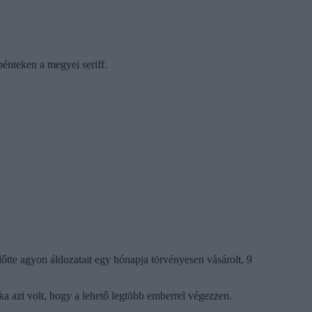
pénteken a megyei seriff.
lőtte agyon áldozatait egy hónapja törvényesen vásárolt, 9
éka azt volt, hogy a lehető legtöbb emberrel végezzen.