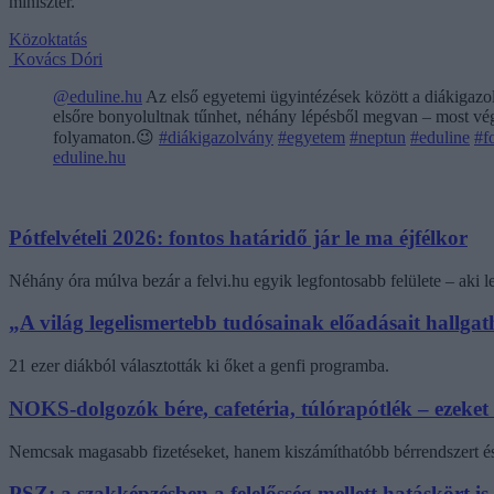
miniszter.
Közoktatás
Kovács Dóri
@eduline.hu
Az első egyetemi ügyintézések között a diákigazol
elsőre bonyolultnak tűnhet, néhány lépésből megvan – most végi
folyamaton.😉
#diákigazolvány
#egyetem
#neptun
#eduline
#f
eduline.hu
Pótfelvételi 2026: fontos határidő jár le ma éjfélkor
Néhány óra múlva bezár a felvi.hu egyik legfontosabb felülete – aki
„A világ legelismertebb tudósainak előadásait hallg
21 ezer diákból választották ki őket a genfi programba.
NOKS-dolgozók bére, cafetéria, túlórapótlék – ezeket
Nemcsak magasabb fizetéseket, hanem kiszámíthatóbb bérrendszert és 
PSZ: a szakképzésben a felelősség mellett hatáskört is