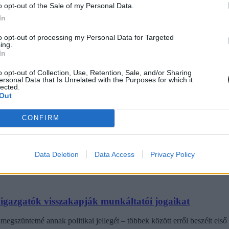
o opt-out of the Sale of my Personal Data.
In
to opt-out of processing my Personal Data for Targeted
diákmunkát – több mint százezer levelezős hallgatót é
ing.
In
agozatos hallgató vagyok, egyből húzni kezdték a szájukat” – számolt b
gekről.
o opt-out of Collection, Use, Retention, Sale, and/or Sharing
ersonal Data that Is Unrelated with the Purposes for which it
lected.
Out
dák dönthetnének az iskolaérettségről
CONFIRM
dönthetnének az iskolaérettségről, és az oviKRÉTA is átalakulhat. Többe
.
Data Deletion
Data Access
Privacy Policy
laigazgatók visszakapják munkáltatói jogaikat
egszüntetné annak politikai jellegét – többek között erről beszélt első 