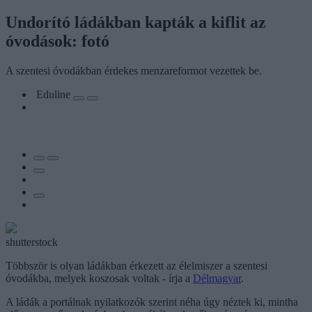
Undorító ládákban kapták a kiflit az
óvodások: fotó
A szentesi óvodákban érdekes menzareformot vezettek be.
Eduline
shutterstock
Többször is olyan ládákban érkezett az élelmiszer a szentesi
óvodákba, melyek koszosak voltak - írja a
Délmagyar
.
A ládák a portálnak nyilatkozók szerint néha úgy néztek ki, mintha