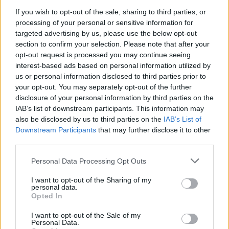
Hana György: „Méltóságot, tekintélyt kell adni az
If you wish to opt-out of the sale, sharing to third parties, or
oktatásról szóló közbeszédnek”
processing of your personal or sensitive information for
targeted advertising by us, please use the below opt-out
Az új kormány az elődökétől merőben eltérő kommunikációs
section to confirm your selection. Please note that after your
stratégiával kezdte meg működését. Az egyes minisztériumok
opt-out request is processed you may continue seeing
szintjére kiterjesztett hiperaktivitás érezhetően felszabadulást,
optimizmust ébresztett és éltet. Különösen az olyan, korábban porig
interest-based ads based on personal information utilized by
alázott ágazatban, mint az oktatás. Ám pontosan ez a lendület az,
us or personal information disclosed to third parties prior to
ami egy újabb megkerülhetetlen kihívást is előtérbe rántott: az
your opt-out. You may separately opt-out of the further
érdemi társadalmi egyeztetés ígéretének beváltását, vagy más szóval
disclosure of your personal information by third parties on the
„kényszerét”. Ennek, az amúgy pozitív stressznek a kezeléséhez
IAB’s list of downstream participants. This information may
igyekszem az alábbiakban szempontokat adni. Hana György
also be disclosed by us to third parties on the
IAB’s List of
humánökológus, közoktatási vezető véleménycikke.
Downstream Participants
that may further disclose it to other
Közoktatás
third parties.
Vendégszerző
Personal Data Processing Opt Outs
Dolgoznának az egyetem mellett, mégsem
vállalhatnak diákmunkát – több mint százezer
I want to opt-out of the Sharing of my
personal data.
levelezős hallgatót érinthet a szabály
Opted In
„Szinte bárhol voltam állásinterjún, mikor megtudták, hogy levelező
I want to opt-out of the Sale of my
tagozatos hallgató vagyok, egyből húzni kezdték a szájukat” –
Personal Data.
számolt be tapasztalatairól az Eduline-nak egy egyetemista. Példája