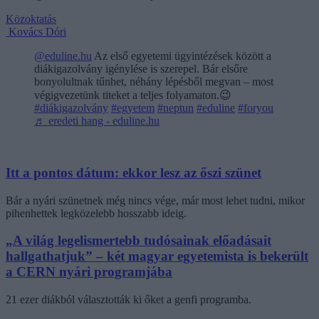
Közoktatás
Kovács Dóri
@eduline.hu
Az első egyetemi ügyintézések között a
diákigazolvány igénylése is szerepel. Bár elsőre
bonyolultnak tűnhet, néhány lépésből megvan – most
végigvezetünk titeket a teljes folyamaton.😉
#diákigazolvány
#egyetem
#neptun
#eduline
#foryou
♬ eredeti hang - eduline.hu
Itt a pontos dátum: ekkor lesz az őszi szünet
Bár a nyári szünetnek még nincs vége, már most lehet tudni, mikor
pihenhettek legközelebb hosszabb ideig.
„A világ legelismertebb tudósainak előadásait
hallgathatjuk” – két magyar egyetemista is bekerült
a CERN nyári programjába
21 ezer diákból választották ki őket a genfi programba.