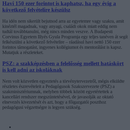
Havi 150 ezer forintot is kaphatsz, ha egy évig a
következő felvételire készülsz
Ha idén nem sikerült bejutnod arra az egyetemre vagy szakra, amit
kinéztél magadnak, vagy anyagi, családi okok miatt eddig nem
tudtál továbbtanulni, még nincs minden veszve. A Budapesti
Corvinus Egyetem Illyés Gyula Programja egy teljes tanéven át segít
felkészülni a következő felvételire – ráadásul havi nettó 150 ezer
forintos támogatást, ingyenes kollégiumot és mentorálást is kapsz.
Mutatjuk a részleteket.
PSZ: a szakképzésben a felelősség mellett hatáskört
is kell adni az iskoláknak
Nem volt közvetlen egyeztetés a törvénytervezetről, mégis elküldte
részletes észrevételeit a Pedagógusok Szakszervezete (PSZ) a
szakminisztériumnak, melyben többek között egyetértettek a
kancellári rendszer megszüntetésével, de javasolják az oktató
elnevezés kivezetését és azt, hogy a főigazgatói poszthoz
pedagógusi végzettségre is legyen szükség.