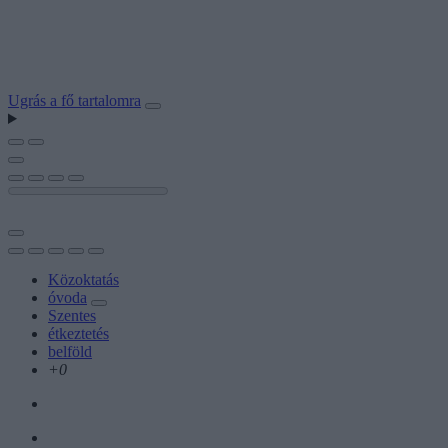
Ugrás a fő tartalomra
Közoktatás
óvoda
Szentes
étkeztetés
belföld
+0