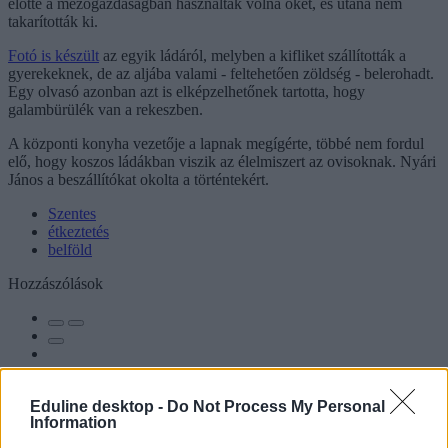
előtte a mezőgazdaságban használták volna őket, és utána nem
takarították ki.
Fotó is készült
az egyik ládáról, melyben a kifliket szállították a
gyerekeknek, de az aljába valami - feltehetően zöldség - belerohadt.
Egy olvasó azonban azt is elképzelhetőnek tartotta, hogy
galambürülék van a rekeszben.
A központi konyha vezetője a lapnak megígérte, többé nem fordul
elő, hogy koszos ládákban viszik az élelmiszert az ovisoknak. Nyári
János a beszállítókat okolta a történtekért.
Szentes
étkeztetés
belföld
Hozzászólások
Eduline desktop -
Do Not Process My Personal
Information