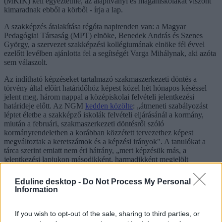
(MKIK) kell egyeztetnie, az alapítványi és magániskolákat viszont
kimaradnak ebből a körből - írja a lap.
A szakképzés átalakítása régóta napirenden van: a Magyar
Pedagógiai Társaság (MPT) elnöke, Benedek András és Szenes
György, a szervezet szakképzési kollégiumának elnöke fél évvel
ezelőtt levélben ajánlotta fel a segítségét Varga Mihálynak, aki azóta
sem válaszolt.
Az indítható képzéseket tartalmazó szakmaszerkezeti döntés a
törvény által előírt határidőhöz képest közel hét hónapos késéssel
jelent meg, három nappal a középiskolai felvételi jelentkezési
határideje előtt. Az NGM
kedden közölte
: „átmeneti szabályozást
léptet életbe a szakképző iskolák felvételi eljárásánál a kormány,
miután a februári, szakmaszerkezeti döntésről szóló
kormányrendeletben a korábban közzétett tervezethez képest
megváltoztak a keretszámok és a képzési irányok". A tanulókat a
tárca szerint emiatt nem éri hátrány, „mert képzésük más, a
jelentkezési lapjukon másodikként, harmadikként megjelölt
szakképző intézményben megvalósulhat" - írták.
Eduline desktop -
Do Not Process My Personal
Information
Tetszett a cikk? Kövess minket a Facebookon is, és nem fogsz
lemaradni a fontos hírekről!
If you wish to opt-out of the sale, sharing to third parties, or