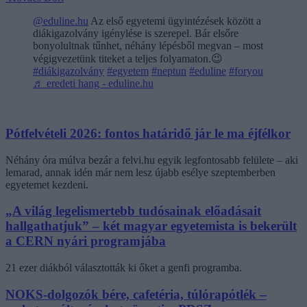
@eduline.hu
Az első egyetemi ügyintézések között a
diákigazolvány igénylése is szerepel. Bár elsőre
bonyolultnak tűnhet, néhány lépésből megvan – most
végigvezetünk titeket a teljes folyamaton.😉
#diákigazolvány
#egyetem
#neptun
#eduline
#foryou
♬ eredeti hang - eduline.hu
Pótfelvételi 2026: fontos határidő jár le ma éjfélkor
Néhány óra múlva bezár a felvi.hu egyik legfontosabb felülete – aki
lemarad, annak idén már nem lesz újabb esélye szeptemberben
egyetemet kezdeni.
„A világ legelismertebb tudósainak előadásait
hallgathatjuk” – két magyar egyetemista is bekerült
a CERN nyári programjába
21 ezer diákból választották ki őket a genfi programba.
NOKS-dolgozók bére, cafetéria, túlórapótlék –