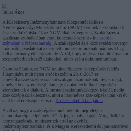
Stiller Ákos
A Klebelsberg Intézményfenntartó Központtól (Klik) a
Nemzetgazdasági Minisztériumhoz (NGM) kerünek a szakiskolák
és a szakközépiskolák az NGM által szövegezett, Szakképzés a
gazdaság szolgálatában című koncepció szerint - írja
szerdai
számában a Népszabadság
. A szakképzési és a köznevelési törvényt
módosító javaslatokat az érintett minisztériumoknak március 31-ig
kell a kormány elé terjesztenie. Arról, hogy mi lesz a tanulmányaikat
szeptemberben kezdő diákokkal, nincs szó a dokumentumban.
Czomba Sándor, az NGM munkaerőpiacért és képzésért felelős
államtitkára múlt héten arról beszélt: a 2016-2017-es
tanévtől a szakközépiskolákat szakgimnáziumoknak hívják majd,
amelyekben az érettségi után egy év alatt technikusi képesítést
szerezhetnek a diákok. A mostani szakmunkásképző iskolák pedig
szakközépiskolák lesznek, ahol a hároméves szakképzés után két év
alatt lehet érettségit szerezni.
A részleteket itt találjátok.
A cél az, hogy a szakképzés minél inkább megfeleljen
a "munkaerőpiac igényeinek". A jogszabály alapján Varga Mihály
nemzetgazdasági miniszternek erről az egyházi
intézményfenntartókkal és a Magyar Kereskedelmi és Iparkamarával