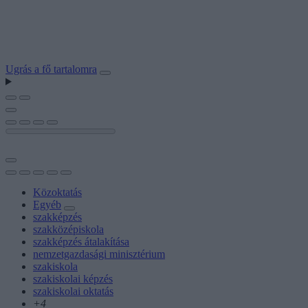
Ugrás a fő tartalomra
Közoktatás
Egyéb
szakképzés
szakközépiskola
szakképzés átalakítása
nemzetgazdasági minisztérium
szakiskola
szakiskolai képzés
szakiskolai oktatás
+4