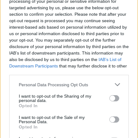
processing of your personal or sensitive information for
targeted advertising by us, please use the below opt-out
section to confirm your selection. Please note that after your
opt-out request is processed you may continue seeing
szakképzés
interest-based ads based on personal information utilized by
szakközépiskola
us or personal information disclosed to third parties prior to
szakképzés átalakítása
your opt-out. You may separately opt-out of the further
nemzetgazdasági minisztérium
disclosure of your personal information by third parties on the
szakiskola
IAB’s list of downstream participants. This information may
szakiskolai képzés
szakiskolai oktatás
also be disclosed by us to third parties on the
IAB’s List of
Downstream Participants
that may further disclose it to other
Hozzászólások
third parties.
Personal Data Processing Opt Outs
I want to opt-out of the Sharing of my
personal data.
Opted In
I want to opt-out of the Sale of my
Personal Data.
Több mint kétszer annyi diák jutott be a
Opted In
felsőoktatásba, mint ahány kollégiumi férőhely