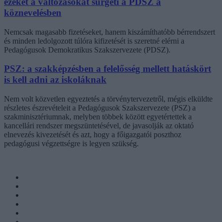
ezeket a változásokat sürgeti a PDSZ a
köznevelésben
Nemcsak magasabb fizetéseket, hanem kiszámíthatóbb bérrendszert
és minden ledolgozott túlóra kifizetését is szeretné elérni a
Pedagógusok Demokratikus Szakszervezete (PDSZ).
PSZ: a szakképzésben a felelősség mellett hatáskört
is kell adni az iskoláknak
Nem volt közvetlen egyeztetés a törvénytervezetről, mégis elküldte
részletes észrevételeit a Pedagógusok Szakszervezete (PSZ) a
szakminisztériumnak, melyben többek között egyetértettek a
kancellári rendszer megszüntetésével, de javasolják az oktató
elnevezés kivezetését és azt, hogy a főigazgatói poszthoz
pedagógusi végzettségre is legyen szükség.