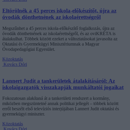
Eltörölnék a 45 perces iskola-előkészítőt, újra az
óvodák dönthetnének az iskolaérettségről
Megszűnhet a 45 perces iskola-előkészítő foglalkozás, újra az
óvodák dönthetnének az iskolaérettségről, és az oviKRÉTA is
átalakulhat. Többek között ezeket a változtatásokat javasolta az
Oktatási és Gyermekügyi Minisztériumnak a Magyar
Óvodapedagógiai Egyesület.
Közoktatás
Kovács Dóri
Lannert Judit a tankerületek átalakításáról: Az
iskolaigazgatók visszakapják munkáltatói jogaikat
Fokozatosan alakítaná át a tankerületi rendszert a kormány,
miközben megszüntetné annak politikai jellegét – többek között
erről beszélt első televíziós interjújában Lannert Judit oktatási és
gyermekügyi miniszter.
Közoktatás
Kovács Dóri