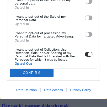
personal data.
A kisiskolák tanárhiánya és a kisgimnáziumok elitképzővé válása
Opted In
nem elszigetelt hibák, hanem a jelenlegi oktatási szerkezet
„erővonalai”, amelyek a rendszer gyökeres reformjáért kiáltanak Dr.
I want to opt-out of the Sale of my
Gyarmathy Éva klinikai és neveléslélektani szakpszichológus,
Personal Data.
egyetemi tanár szerint.
Opted In
Közoktatás
I want to opt-out of processing my
Kurucz-Gáspár Tünde
Personal Data for Targeted Advertising.
Opted In
Lannert Judit: Rugalmasabb napkezdés, hosszabb
szünetek és több mozgás jöhet az alsó tagozatokban
I want to opt-out of Collection, Use,
Retention, Sale, and/or Sharing of my
szeptembertől
Personal Data that Is Unrelated with the
Purposes for which it was collected.
Tizennégy pontos szakmai javaslatcsomagot kaptak az általános
Opted Out
iskolák, amelynek célja, hogy csökkenjen az alsó tagozatos diákok
terhelése, és több idő jusson mozgásra, kreatív tevékenységekre,
CONFIRM
valamint tapasztalati tanulásra. Az intézmények már a 2026/2027-es
tanévtől alkalmazhatják az ajánlásokat – írta Facebook-oldalán
Lannert Judit oktatási miniszter.
Data Deletion
Data Access
Privacy Policy
Közoktatás
Kurucz-Gáspár Tünde
Úgy néz ki, mégsem dolgozhatnak