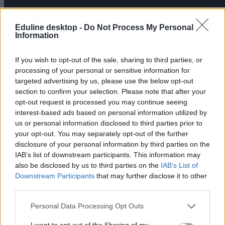
Eduline desktop -
Do Not Process My Personal
Information
iskolai erőszak
If you wish to opt-out of the sale, sharing to third parties, or
zaklatás
Michael Jackson
processing of your personal or sensitive information for
internetes zaklatás
targeted advertising by us, please use the below opt-out
iskolai bántalmazás
section to confirm your selection. Please note that after your
Paris Jackson
opt-out request is processed you may continue seeing
interest-based ads based on personal information utilized by
Hozzászólások
us or personal information disclosed to third parties prior to
your opt-out. You may separately opt-out of the further
disclosure of your personal information by third parties on the
IAB’s list of downstream participants. This information may
also be disclosed by us to third parties on the
IAB’s List of
Downstream Participants
that may further disclose it to other
third parties.
Mi a baj a 8 osztályos általános iskolával, és mi jöhet
Personal Data Processing Opt Outs
helyette?
I want to opt-out of the Sharing of my