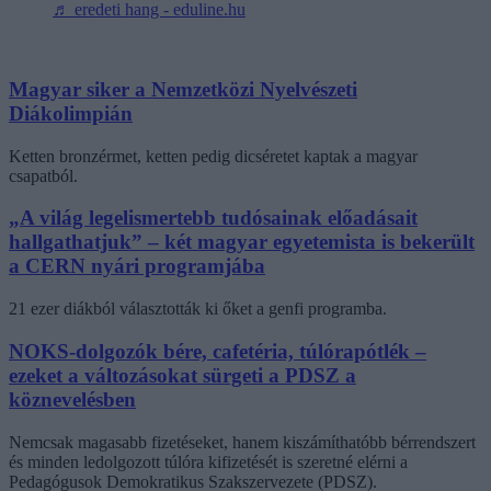
♬ eredeti hang - eduline.hu
Magyar siker a Nemzetközi Nyelvészeti
Diákolimpián
Ketten bronzérmet, ketten pedig dicséretet kaptak a magyar
csapatból.
„A világ legelismertebb tudósainak előadásait
hallgathatjuk” – két magyar egyetemista is bekerült
a CERN nyári programjába
21 ezer diákból választották ki őket a genfi programba.
NOKS-dolgozók bére, cafetéria, túlórapótlék –
ezeket a változásokat sürgeti a PDSZ a
köznevelésben
Nemcsak magasabb fizetéseket, hanem kiszámíthatóbb bérrendszert
és minden ledolgozott túlóra kifizetését is szeretné elérni a
Pedagógusok Demokratikus Szakszervezete (PDSZ).