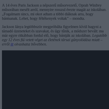
A 14 éves Paris Jackson a népszerű műsorvezető, Oprah Winfrey
műsorában mesélt arról, mennyire rosszul érezte magát az iskolában.
„Fogalmam sincs, mi okot adtam a többi diáknak arra, hogy
bántsanak. Lehet, hogy féltékenyek voltak” – mondta.
Jackson lánya legtöbbször megpróbálta figyelmen kívül hagyni a
támadó üzeneteket és szavakat, és úgy tűnik, a módszer bevált: ma
már egyre ritkábban fordul elő, hogy bántják az iskolában.
Legutóbb
egy 12 éves fiú vetett véget az életének társai gúnyolódása miatt –
erről
itt
olvashatsz bővebben.