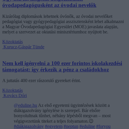
óvodapedagógusként az óvodai nevelők
Kizárólag diplomások lehetnek óvónők, az óvodai nevelőket
pedagógiai vagy gyógypedagógiai asszisztensként lehet alkalmazni
a Magyar Óvodapedagógiai Egyesület (MOE) javaslata alapján,
melyet a szervezet az oktatási minisztériumhoz nyújtott be.
Közoktatás
Kurucz-Gáspár Tünde
Nem kell igényelni a 100 ezer forintos iskolakezdési
támogatást: így érkezik a pénz a családokhoz
A juttatás 400 ezer rászoruló gyereket érint.
Közoktatás
Kovács Dóri
@eduline.hu
Az első egyetemi ügyintézések között a
diákigazolvány igénylése is szerepel. Bár elsőre
bonyolultnak tűnhet, néhány lépésből megvan – most
végigvezetünk titeket a teljes folyamaton.😉
#diákigazolvány
#egyetem
#neptun
#eduline
#foryou