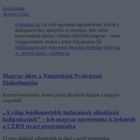
Közoktatás
Kovács Dóri
@eduline.hu
Az első egyetemi ügyintézések között a
diákigazolvány igénylése is szerepel. Bár elsőre
bonyolultnak tűnhet, néhány lépésből megvan – most
végigvezetünk titeket a teljes folyamaton.😉
#diákigazolvány
#egyetem
#neptun
#eduline
#foryou
♬ eredeti hang - eduline.hu
Magyar siker a Nemzetközi Nyelvészeti
Diákolimpián
Ketten bronzérmet, ketten pedig dicséretet kaptak a magyar
csapatból.
„A világ legelismertebb tudósainak előadásait
hallgathatjuk” – két magyar egyetemista is bekerült
a CERN nyári programjába
21 ezer diákból választották ki őket a genfi programba.