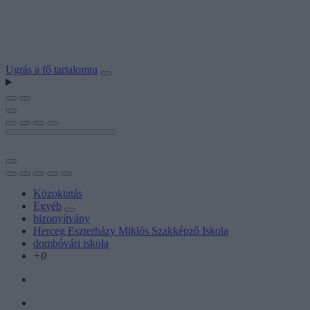
Ugrás a fő tartalomra
Közoktatás
Egyéb
bizonyítvány
Herceg Eszterházy Miklós Szakképző Iskola
dombóvári iskola
+0