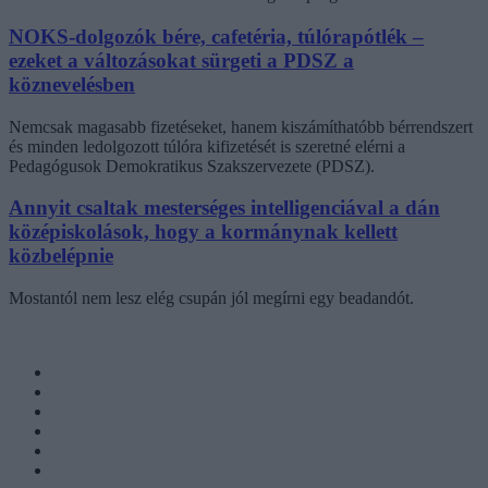
NOKS-dolgozók bére, cafetéria, túlórapótlék –
ezeket a változásokat sürgeti a PDSZ a
köznevelésben
Nemcsak magasabb fizetéseket, hanem kiszámíthatóbb bérrendszert
és minden ledolgozott túlóra kifizetését is szeretné elérni a
Pedagógusok Demokratikus Szakszervezete (PDSZ).
Annyit csaltak mesterséges intelligenciával a dán
középiskolások, hogy a kormánynak kellett
közbelépnie
Mostantól nem lesz elég csupán jól megírni egy beadandót.