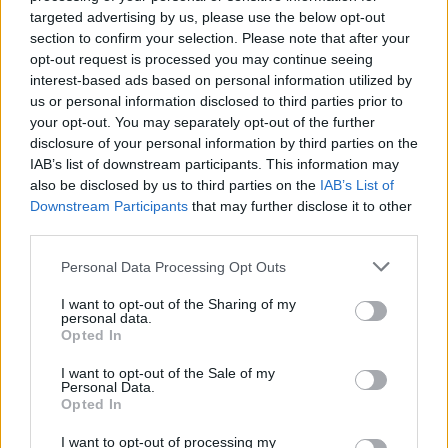
Hozzászólások
targeted advertising by us, please use the below opt-out
section to confirm your selection. Please note that after your
opt-out request is processed you may continue seeing
interest-based ads based on personal information utilized by
us or personal information disclosed to third parties prior to
your opt-out. You may separately opt-out of the further
disclosure of your personal information by third parties on the
IAB’s list of downstream participants. This information may
also be disclosed by us to third parties on the
IAB’s List of
Mikor pihenhettek még 2026-ban? Itt van az összes
Downstream Participants
that may further disclose it to other
hosszú hétvége és tanítási szünet
third parties.
Még három hosszabb pihenő vár rátok idén: mutatjuk a dátumokat.
Personal Data Processing Opt Outs
Campus life
Kovács Dóri
I want to opt-out of the Sharing of my
personal data.
Opted In
Lannert Judit: Rugalmasabb napkezdés, hosszabb
szünetek és több mozgás jöhet az alsó tagozatokban
I want to opt-out of the Sale of my
szeptembertől
Personal Data.
Opted In
Tizennégy pontos szakmai javaslatcsomagot kaptak az általános
iskolák, amelynek célja, hogy csökkenjen az alsó tagozatos diákok
I want to opt-out of processing my