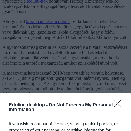
nyilatkozta a
teol.hu-nak
dombóvári Herceg Eszterházy Miklós
Szakképző Iskola volt igazgatóhelyettese, akit hivatali visszaéléssel
gyanúsítanak.
Ahogy arról
korábban beszámoltunk
, Vida János és helyettese,
Urbánné Patkás Márta 2007-től 2009-ig egy kétéves képzésben részt
vevő diáknak úgy igazolta az iskola elvégzését, hogy a félévi
vizsgákon nem jelent meg. A diák Urbánné Patkás Márta lánya volt.
A nyomozóhatóság szerint az iskola vezetője a hivatali visszaéléssel
közokirat-hamisítást is elkövetett. Urbánné Patkás Mártát
folytatólagosan elkövetett csalással is gyanúsítják, mert akkor is
elszámolta a tanórák megtartását, amikor az iskolától távol volt.
A meggyanúsított igazgató 2010-ben nyugdíjba vonult, helyettese,
aki 2011. júliusig megbízott igazgatója volt intézménynek, jelenleg
az iskola pedagógusa. Az ügyben 2010. júliusban az önkormányzat
fegyelmi vizsgálatot indított, de a büntetőeljárás jogerős lezárásig
felfüggesztették.
Eduline desktop -
Do Not Process My Personal
Information
bizonyítvány
Herceg Eszterházy Miklós Szakképző Iskola
If you wish to opt-out of the sale, sharing to third parties, or
dombóvári iskola
processing of your personal or sensitive information for