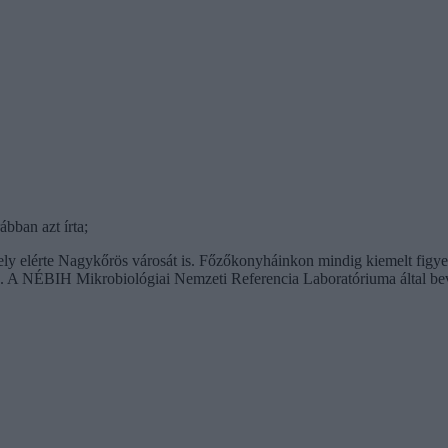
bban azt írta;
mely elérte Nagykőrös városát is. Főzőkonyháinkon mindig kiemelt figyelm
nk. A NÉBIH Mikrobiológiai Nemzeti Referencia Laboratóriuma által be