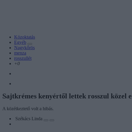
Közoktatás
Egyéb
Nagykőrös
menza
rosszullét
+0
Sajtkrémes kenyértől lettek rosszul közel
A közétkeztető volt a hibás.
Székács Linda