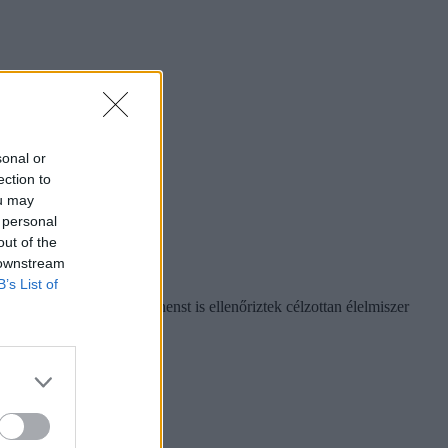
sonal or
ection to
ou may
 personal
out of the
 downstream
B’s List of
tóságok ennél több komponenst is ellenőriztek célzottan élelmiszer