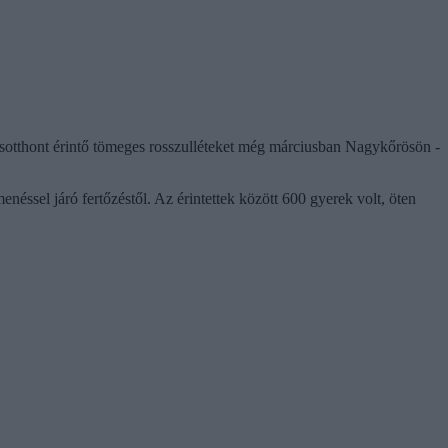
idősotthont érintő tömeges rosszulléteket még márciusban Nagykőrösön -
enéssel járó fertőzéstől. Az érintettek között 600 gyerek volt, öten