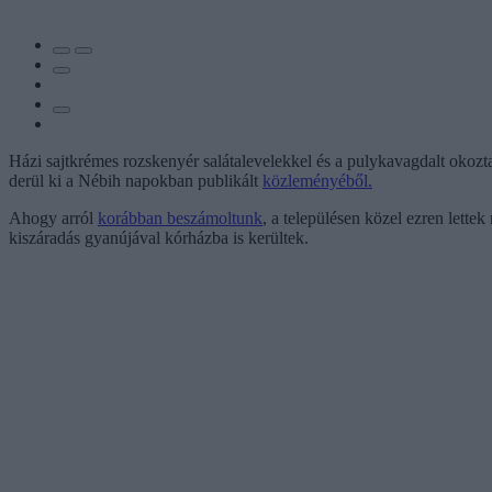
Házi sajtkrémes rozskenyér salátalevelekkel és a pulykavagdalt okozta
derül ki a Nébih napokban publikált
közleményéből.
Ahogy arról
korábban beszámoltunk
, a településen közel ezren lette
kiszáradás gyanújával kórházba is kerültek.