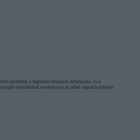
et fordítunk a higiéniai előírások betartására, és a
vizsgált ételmintáink eredményei az adott napokra minden