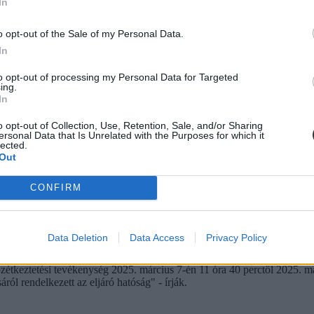
In
ltal felszolgált pulykavagdalt és sajtkrémes kenyér okozta.
o opt-out of the Sale of my Personal Data.
In
to opt-out of processing my Personal Data for Targeted
ing.
In
o opt-out of Collection, Use, Retention, Sale, and/or Sharing
ersonal Data that Is Unrelated with the Purposes for which it
lected.
Out
CONFIRM
Data Deletion
Data Access
Privacy Policy
-karbantartási hibák, személyi higiénia, élelmiszerek előállítása során
 közétkeztetési tevékenység 2025. március 7-én 11 óra 40 perctől 2025. má
ról rendelkezett az eljáró hatóság" - írják.