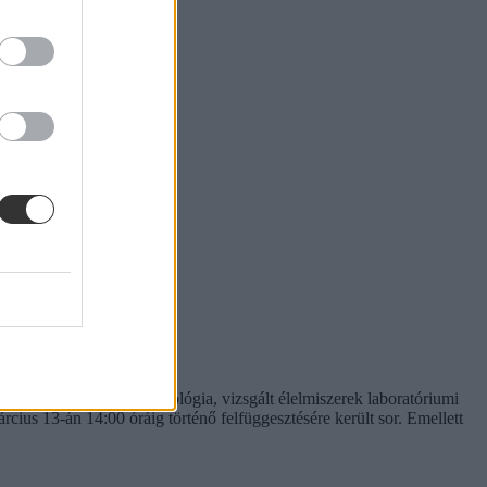
 alkalmazott konyhatechnológia, vizsgált élelmiszerek laboratóriumi
rcius 13-án 14:00 óráig történő felfüggesztésére került sor. Emellett