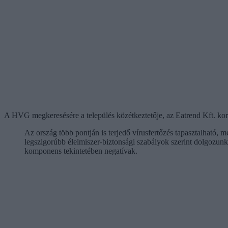
A HVG megkeresésére a település közétkeztetője, az Eatrend Kft. korá
Az ország több pontján is terjedő vírusfertőzés tapasztalható, 
legszigorúbb élelmiszer-biztonsági szabályok szerint dolgozu
komponens tekintetében negatívak.