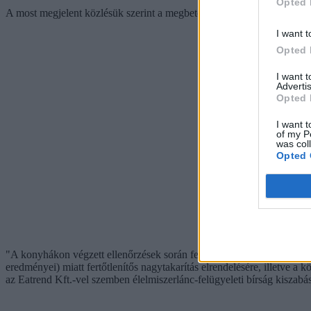
Opted 
A most megjelent közlésük szerint a megbetegedéseket a közétkeztető á
I want t
Opted 
I want 
Advertis
Opted 
I want t
of my P
was col
Opted 
"A konyhákon végzett ellenőrzések során feltárt hiányosságok (műszaki
eredményei) miatt fertőtlenítős nagytakarítás elrendelésére, illetve a
az Eatrend Kft.-vel szemben élelmiszerlánc-felügyeleti bírság kiszabásá