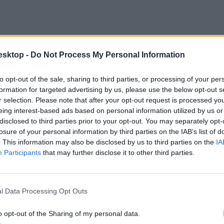
esktop -
Do Not Process My Personal Information
to opt-out of the sale, sharing to third parties, or processing of your per
formation for targeted advertising by us, please use the below opt-out s
r selection. Please note that after your opt-out request is processed y
eing interest-based ads based on personal information utilized by us or
disclosed to third parties prior to your opt-out. You may separately opt-
losure of your personal information by third parties on the IAB’s list of
. This information may also be disclosed by us to third parties on the
IA
Participants
that may further disclose it to other third parties.
 be
- a cég saját költségén csak négy mikróbát vizsgáltatott be, de a ha
ettséget” mutattak.
l Data Processing Opt Outs
o opt-out of the Sharing of my personal data.