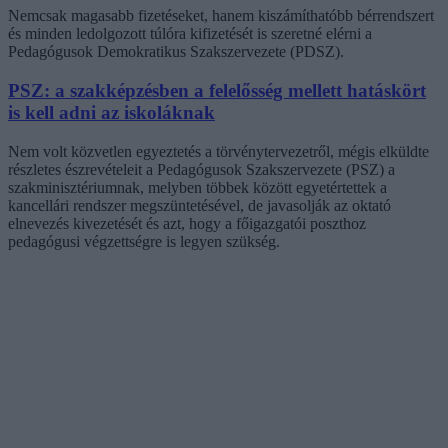
Nemcsak magasabb fizetéseket, hanem kiszámíthatóbb bérrendszert
és minden ledolgozott túlóra kifizetését is szeretné elérni a
Pedagógusok Demokratikus Szakszervezete (PDSZ).
PSZ: a szakképzésben a felelősség mellett hatáskört
is kell adni az iskoláknak
Nem volt közvetlen egyeztetés a törvénytervezetről, mégis elküldte
részletes észrevételeit a Pedagógusok Szakszervezete (PSZ) a
szakminisztériumnak, melyben többek között egyetértettek a
kancellári rendszer megszüntetésével, de javasolják az oktató
elnevezés kivezetését és azt, hogy a főigazgatói poszthoz
pedagógusi végzettségre is legyen szükség.