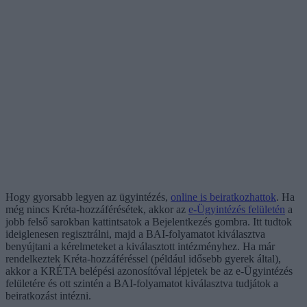
Hogy gyorsabb legyen az ügyintézés,
online is beiratkozhattok
. Ha
még nincs Kréta-hozzáférésétek, akkor az
e-Ügyintézés felületén
a
jobb felső sarokban kattintsatok a Bejelentkezés gombra. Itt tudtok
ideiglenesen regisztrálni, majd a BAI-folyamatot kiválasztva
benyújtani a kérelmeteket a kiválasztott intézményhez. Ha már
rendelkeztek Kréta-hozzáféréssel (például idősebb gyerek által),
akkor a KRÉTA belépési azonosítóval lépjetek be az e-Ügyintézés
felületére és ott szintén a BAI-folyamatot kiválasztva tudjátok a
beiratkozást intézni.