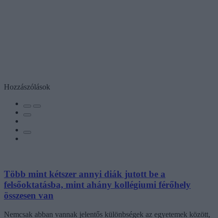
Hozzászólások
Több mint kétszer annyi diák jutott be a
felsőoktatásba, mint ahány kollégiumi férőhely
összesen van
Nemcsak abban vannak jelentős különbségek az egyetemek között,