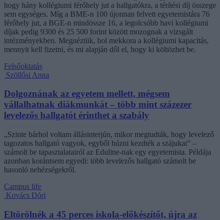
hogy hány kollégiumi férőhely jut a hallgatókra, a térítési díj összege
sem egységes. Míg a BME-n 100 újonnan felvett egyetemistára 76
férőhely jut, a BGE-n mindössze 16, a legolcsóbb havi kollégiumi
díjak pedig 9300 és 25 500 forint között mozognak a vizsgált
intézményekben. Megnéztük, hol mekkora a kollégiumi kapacitás,
mennyit kell fizetni, és mi alapján dől el, hogy ki költözhet be.
Felsőoktatás
Szöllősi Anna
Dolgoznának az egyetem mellett, mégsem
vállalhatnak diákmunkát – több mint százezer
levelezős hallgatót érinthet a szabály
„Szinte bárhol voltam állásinterjún, mikor megtudták, hogy levelező
tagozatos hallgató vagyok, egyből húzni kezdték a szájukat” –
számolt be tapasztalatairól az Eduline-nak egy egyetemista. Példája
azonban korántsem egyedi: több levelezős hallgató számolt be
hasonló nehézségekről.
Campus life
Kovács Dóri
Eltörölnék a 45 perces iskola-előkészítőt, újra az