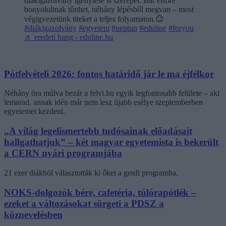
diákigazolvány igénylése is szerepel. Bár elsőre
bonyolultnak tűnhet, néhány lépésből megvan – most
végigvezetünk titeket a teljes folyamaton.😉
#diákigazolvány
#egyetem
#neptun
#eduline
#foryou
♬ eredeti hang - eduline.hu
Pótfelvételi 2026: fontos határidő jár le ma éjfélkor
Néhány óra múlva bezár a felvi.hu egyik legfontosabb felülete – aki
lemarad, annak idén már nem lesz újabb esélye szeptemberben
egyetemet kezdeni.
„A világ legelismertebb tudósainak előadásait
hallgathatjuk” – két magyar egyetemista is bekerült
a CERN nyári programjába
21 ezer diákból választották ki őket a genfi programba.
NOKS-dolgozók bére, cafetéria, túlórapótlék –
ezeket a változásokat sürgeti a PDSZ a
köznevelésben