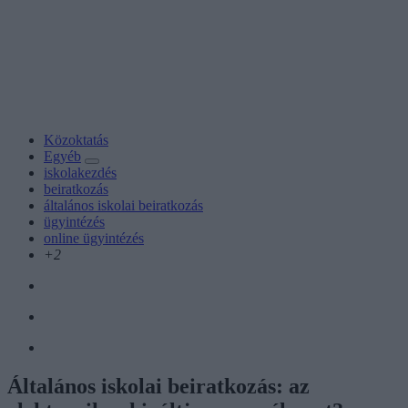
Közoktatás
Egyéb
iskolakezdés
beiratkozás
általános iskolai beiratkozás
ügyintézés
online ügyintézés
+2
Általános iskolai beiratkozás: az