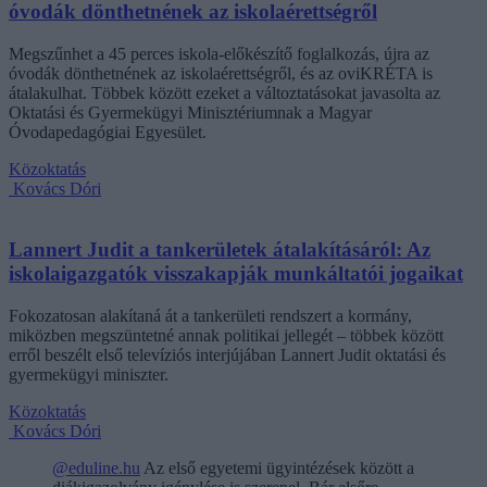
óvodák dönthetnének az iskolaérettségről
Megszűnhet a 45 perces iskola-előkészítő foglalkozás, újra az
óvodák dönthetnének az iskolaérettségről, és az oviKRÉTA is
átalakulhat. Többek között ezeket a változtatásokat javasolta az
Oktatási és Gyermekügyi Minisztériumnak a Magyar
Óvodapedagógiai Egyesület.
Közoktatás
Kovács Dóri
Lannert Judit a tankerületek átalakításáról: Az
iskolaigazgatók visszakapják munkáltatói jogaikat
Fokozatosan alakítaná át a tankerületi rendszert a kormány,
miközben megszüntetné annak politikai jellegét – többek között
erről beszélt első televíziós interjújában Lannert Judit oktatási és
gyermekügyi miniszter.
Közoktatás
Kovács Dóri
@eduline.hu
Az első egyetemi ügyintézések között a