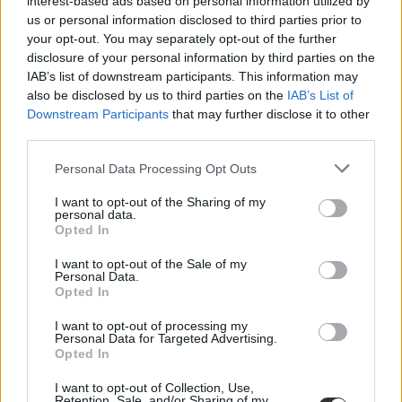
interest-based ads based on personal information utilized by
us or personal information disclosed to third parties prior to
your opt-out. You may separately opt-out of the further
disclosure of your personal information by third parties on the
IAB’s list of downstream participants. This information may
also be disclosed by us to third parties on the
IAB’s List of
iskolakezdés
Downstream Participants
that may further disclose it to other
beiratkozás
third parties.
általános iskolai beiratkozás
ügyintézés
Personal Data Processing Opt Outs
online ügyintézés
I want to opt-out of the Sharing of my
personal data.
Opted In
I want to opt-out of the Sale of my
Personal Data.
Opted In
I want to opt-out of processing my
Personal Data for Targeted Advertising.
Opted In
I want to opt-out of Collection, Use,
Retention, Sale, and/or Sharing of my