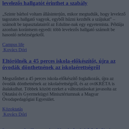
levelezős hallgatót érinthet a szabály
„Szinte bárhol voltam állásinterjún, mikor megtudták, hogy levelező
tagozatos hallgató vagyok, egyből húzni kezdték a szájukat” –
számolt be tapasztalatairól az Eduline-nak egy egyetemista. Példája
azonban korántsem egyedi: több levelezős hallgató számolt be
hasonló nehézségekről.
Campus life
Kovács Dóri
Eltörölnék a 45 perces iskola-előkészítőt, újra az
óvodák dönthetnének az iskolaérettségről
Megszűnhet a 45 perces iskola-előkészítő foglalkozás, újra az
óvodák dönthetnének az iskolaérettségről, és az oviKRÉTA is
átalakulhat. Többek között ezeket a változtatásokat javasolta az
Oktatási és Gyermekügyi Minisztériumnak a Magyar
Óvodapedagógiai Egyesület.
Közoktatás
Kovács Dóri