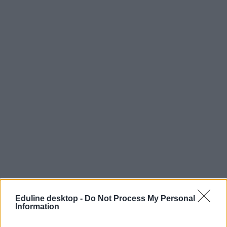
szünet
Eduline desktop -
Do Not Process My Personal
Belügyminisztérium
Information
tanév rendje 2024/25