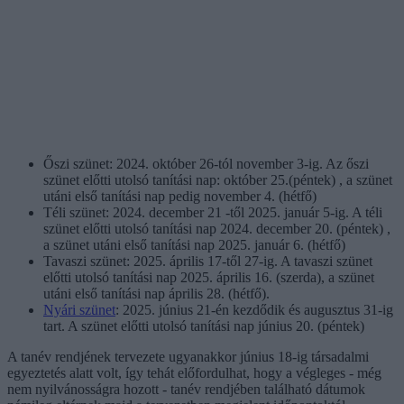
Őszi szünet: 2024. október 26-tól november 3-ig. Az őszi
szünet előtti utolsó tanítási nap: október 25.(péntek) , a szünet
utáni első tanítási nap pedig november 4. (hétfő)
Téli szünet: 2024. december 21 -től 2025. január 5-ig. A téli
szünet előtti utolsó tanítási nap 2024. december 20. (péntek) ,
a szünet utáni első tanítási nap 2025. január 6. (hétfő)
Tavaszi szünet: 2025. április 17-től 27-ig. A tavaszi szünet
előtti utolsó tanítási nap 2025. április 16. (szerda), a szünet
utáni első tanítási nap április 28. (hétfő).
Nyári szünet
: 2025. június 21-én kezdődik és augusztus 31-ig
tart. A szünet előtti utolsó tanítási nap június 20. (péntek)
A tanév rendjének tervezete ugyanakkor június 18-ig társadalmi
egyeztetés alatt volt, így tehát előfordulhat, hogy a végleges - még
nem nyilvánosságra hozott - tanév rendjében található dátumok