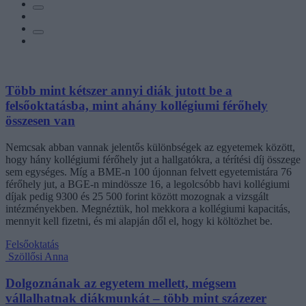
Több mint kétszer annyi diák jutott be a
felsőoktatásba, mint ahány kollégiumi férőhely
összesen van
Nemcsak abban vannak jelentős különbségek az egyetemek között,
hogy hány kollégiumi férőhely jut a hallgatókra, a térítési díj összege
sem egységes. Míg a BME-n 100 újonnan felvett egyetemistára 76
férőhely jut, a BGE-n mindössze 16, a legolcsóbb havi kollégiumi
díjak pedig 9300 és 25 500 forint között mozognak a vizsgált
intézményekben. Megnéztük, hol mekkora a kollégiumi kapacitás,
mennyit kell fizetni, és mi alapján dől el, hogy ki költözhet be.
Felsőoktatás
Szöllősi Anna
Dolgoznának az egyetem mellett, mégsem
vállalhatnak diákmunkát – több mint százezer