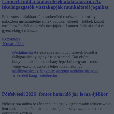
Lannert Judit a tankerületek átalakításáról: Az
iskolaigazgatók visszakapják munkáltatói jogaikat
Fokozatosan alakítaná át a tankerületi rendszert a kormány,
miközben megszüntetné annak politikai jellegét – többek között
erről beszélt első televíziós interjújában Lannert Judit oktatási és
gyermekügyi miniszter.
Közoktatás
Kovács Dóri
@eduline.hu
Az első egyetemi ügyintézések között a
diákigazolvány igénylése is szerepel. Bár elsőre
bonyolultnak tűnhet, néhány lépésből megvan – most
végigvezetünk titeket a teljes folyamaton.😉
#diákigazolvány
#egyetem
#neptun
#eduline
#foryou
♬ eredeti hang - eduline.hu
Pótfelvételi 2026: fontos határidő jár le ma éjfélkor
Néhány óra múlva bezár a felvi.hu egyik legfontosabb felülete – aki
lemarad, annak idén már nem lesz újabb esélye szeptemberben
egyetemet kezdeni.