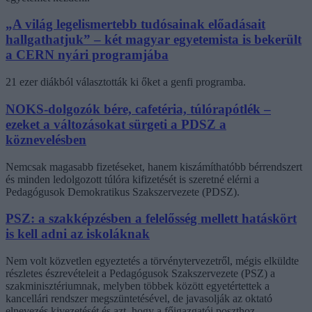
„A világ legelismertebb tudósainak előadásait
hallgathatjuk” – két magyar egyetemista is bekerült
a CERN nyári programjába
21 ezer diákból választották ki őket a genfi programba.
NOKS-dolgozók bére, cafetéria, túlórapótlék –
ezeket a változásokat sürgeti a PDSZ a
köznevelésben
Nemcsak magasabb fizetéseket, hanem kiszámíthatóbb bérrendszert
és minden ledolgozott túlóra kifizetését is szeretné elérni a
Pedagógusok Demokratikus Szakszervezete (PDSZ).
PSZ: a szakképzésben a felelősség mellett hatáskört
is kell adni az iskoláknak
Nem volt közvetlen egyeztetés a törvénytervezetről, mégis elküldte
részletes észrevételeit a Pedagógusok Szakszervezete (PSZ) a
szakminisztériumnak, melyben többek között egyetértettek a
kancellári rendszer megszüntetésével, de javasolják az oktató
elnevezés kivezetését és azt, hogy a főigazgatói poszthoz