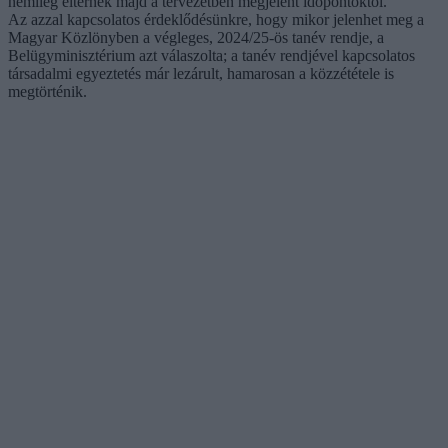
némileg eltérnek majd a tervezetben megjelent időpontoktól.
Az azzal kapcsolatos érdeklődésünkre, hogy mikor jelenhet meg a
Magyar Közlönyben a végleges, 2024/25-ös tanév rendje, a
Belügyminisztérium azt válaszolta; a tanév rendjével kapcsolatos
társadalmi egyeztetés már lezárult, hamarosan a közzététele is
megtörténik.