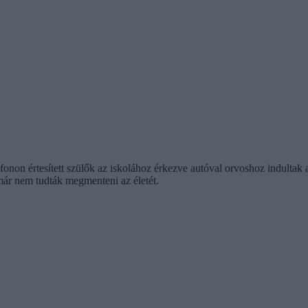
onon értesített szülők az iskolához érkezve autóval orvoshoz indultak a 
már nem tudták megmenteni az életét.