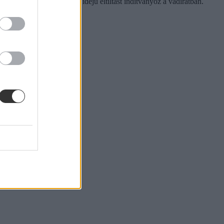
sától történő határozott idejű eltiltást indítványoz a vádiratban.