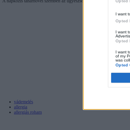
A napközis tanárnővel szemben az ügyészség végrehajtásában próbaidőre 
Opted 
I want t
Opted 
I want 
Advertis
Opted 
I want t
of my P
was col
Opted 
vádemelés
allergia
allergiás roham