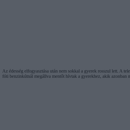
Az édesség elfogyasztása után nem sokkal a gyerek rosszul lett. A telef
fóti benzinkútnál megállva mentőt hívtak a gyerekhez, akik azonban 