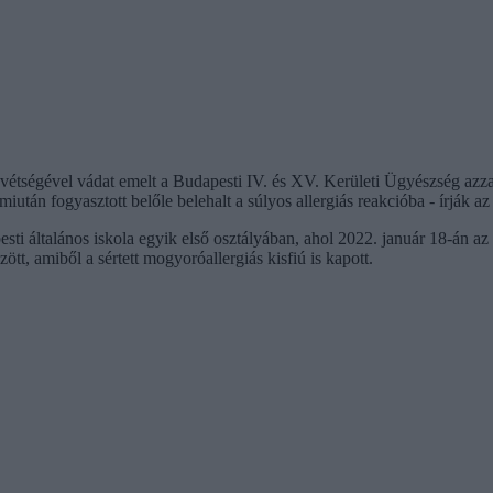
 vétségével vádat emelt a Budapesti IV. és XV. Kerületi Ügyészség azz
iután fogyasztott belőle belehalt a súlyos allergiás reakcióba - írják a
sti általános iskola egyik első osztályában, ahol 2022. január 18-án az
tt, amiből a sértett mogyoróallergiás kisfiú is kapott.