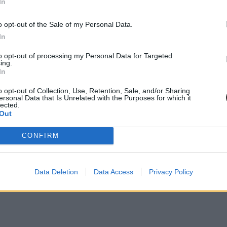
felfüggesztett fogházbüntetést, valamint a tanítói foglalkozás gyakorlá
In
o opt-out of the Sale of my Personal Data.
In
to opt-out of processing my Personal Data for Targeted
ing.
In
o opt-out of Collection, Use, Retention, Sale, and/or Sharing
ersonal Data that Is Unrelated with the Purposes for which it
lected.
Out
CONFIRM
Data Deletion
Data Access
Privacy Policy