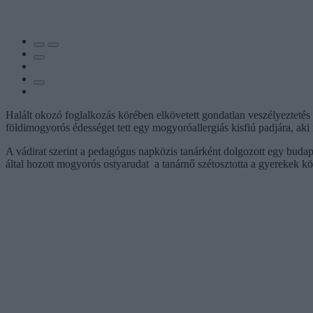
Halált okozó foglalkozás körében elkövetett gondatlan veszélyeztetés
földimogyorós édességet tett egy mogyoróallergiás kisfiú padjára, aki m
A vádirat szerint a pedagógus napközis tanárként dolgozott egy budape
által hozott mogyorós ostyarudat a tanárnő szétosztotta a gyerekek közö