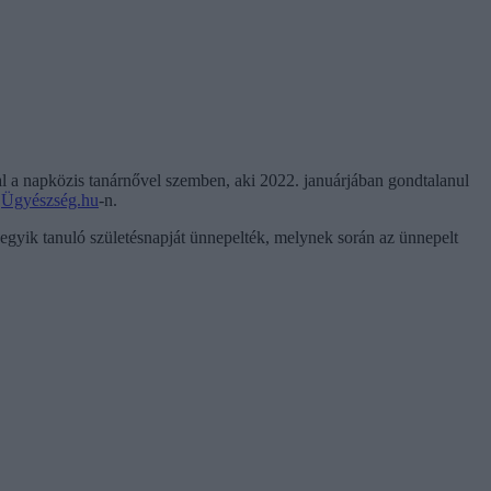
al a napközis tanárnővel szemben, aki 2022. januárjában gondtalanul
z
Ügyészség.hu
-n.
 egyik tanuló születésnapját ünnepelték, melynek során az ünnepelt