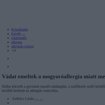
Közoktatás
Egyéb
vádemelés
allergia
allergiás roham
+0
Vádat emeltek a mogyoróallergia miatt me
Hiába jelezték a gyermek tanulói adatlapján, a szülőknek szóló kérdőív
később belehalt az allergiás reakcióba.
Székács Linda