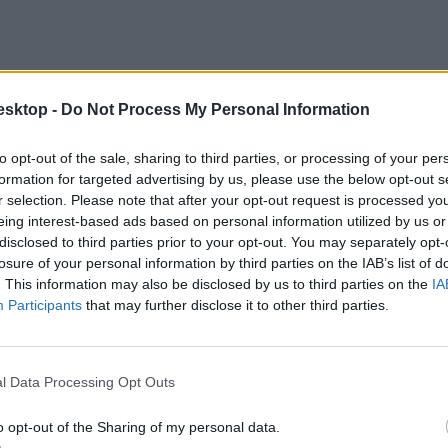
esktop -
Do Not Process My Personal Information
to opt-out of the sale, sharing to third parties, or processing of your per
formation for targeted advertising by us, please use the below opt-out s
r selection. Please note that after your opt-out request is processed y
eing interest-based ads based on personal information utilized by us or
disclosed to third parties prior to your opt-out. You may separately opt-
losure of your personal information by third parties on the IAB’s list of
sakor nem vette figyelembe azt, hogy a sértett általa is tudottan mogyor
. This information may also be disclosed by us to third parties on the
IA
ette, hogy abból a sértett is fogyasszon. A vádlott - aki a munkaköri leírá
Participants
that may further disclose it to other third parties.
zása szabályait, amely közvetlen ok-okozati összefüggésben állt a halál
l Data Processing Opt Outs
o opt-out of the Sharing of my personal data.