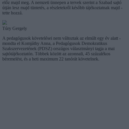
előz majd meg. A nemzeti ünnepen a tervek szerint a Szabad sajtó
útján lesz majd tüntetés, a részletekről később tájékoztatnak majd -
tette hozzá.
Túry Gergely
A pedagógusok követelései nem változtak az elmúlt egy év alatt -
mondta el Komjáthy Anna, a Pedagógusok Demokratikus
Szakszervezetének (PDSZ) országos választmányi tagja a mai
sajtótájékoztatón. Többek között az azonnali, 45 százalékos
béremelést, és a heti maximum 22 tanórát követelnek.