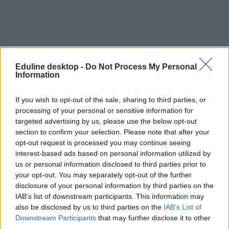
Eduline desktop -
Do Not Process My Personal
Information
If you wish to opt-out of the sale, sharing to third parties, or
PDSZ
processing of your personal or sensitive information for
március 15 tüntetés
targeted advertising by us, please use the below opt-out
sajtótájékoztató
section to confirm your selection. Please note that after your
Pedagógusok Demokratikus Szakszervezete
opt-out request is processed you may continue seeing
március 15.
interest-based ads based on personal information utilized by
Egységes Diákfront
edf
us or personal information disclosed to third parties prior to
tüntetés március 15
your opt-out. You may separately opt-out of the further
disclosure of your personal information by third parties on the
IAB’s list of downstream participants. This information may
also be disclosed by us to third parties on the
IAB’s List of
Downstream Participants
that may further disclose it to other
third parties.