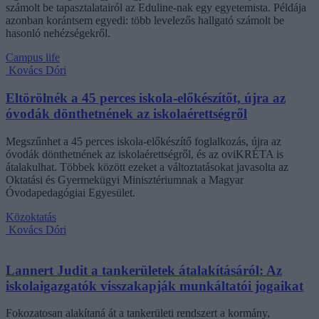
számolt be tapasztalatairól az Eduline-nak egy egyetemista. Példája
azonban korántsem egyedi: több levelezős hallgató számolt be
hasonló nehézségekről.
Campus life
Kovács Dóri
Eltörölnék a 45 perces iskola-előkészítőt, újra az
óvodák dönthetnének az iskolaérettségről
Megszűnhet a 45 perces iskola-előkészítő foglalkozás, újra az
óvodák dönthetnének az iskolaérettségről, és az oviKRÉTA is
átalakulhat. Többek között ezeket a változtatásokat javasolta az
Oktatási és Gyermekügyi Minisztériumnak a Magyar
Óvodapedagógiai Egyesület.
Közoktatás
Kovács Dóri
Lannert Judit a tankerületek átalakításáról: Az
iskolaigazgatók visszakapják munkáltatói jogaikat
Fokozatosan alakítaná át a tankerületi rendszert a kormány,