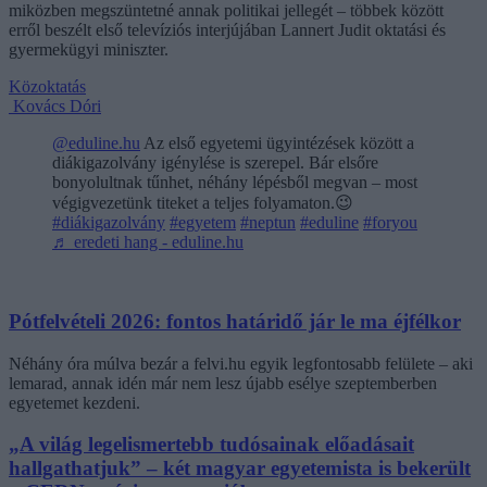
miközben megszüntetné annak politikai jellegét – többek között
erről beszélt első televíziós interjújában Lannert Judit oktatási és
gyermekügyi miniszter.
Közoktatás
Kovács Dóri
@eduline.hu
Az első egyetemi ügyintézések között a
diákigazolvány igénylése is szerepel. Bár elsőre
bonyolultnak tűnhet, néhány lépésből megvan – most
végigvezetünk titeket a teljes folyamaton.😉
#diákigazolvány
#egyetem
#neptun
#eduline
#foryou
♬ eredeti hang - eduline.hu
Pótfelvételi 2026: fontos határidő jár le ma éjfélkor
Néhány óra múlva bezár a felvi.hu egyik legfontosabb felülete – aki
lemarad, annak idén már nem lesz újabb esélye szeptemberben
egyetemet kezdeni.
„A világ legelismertebb tudósainak előadásait
hallgathatjuk” – két magyar egyetemista is bekerült