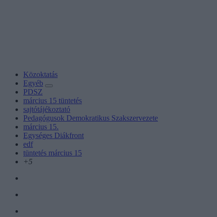
Közoktatás
Egyéb
PDSZ
március 15 tüntetés
sajtótájékoztató
Pedagógusok Demokratikus Szakszervezete
március 15.
Egységes Diákfront
edf
tüntetés március 15
+5