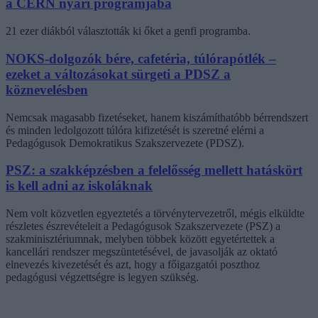
a CERN nyári programjába
21 ezer diákból választották ki őket a genfi programba.
NOKS-dolgozók bére, cafetéria, túlórapótlék –
ezeket a változásokat sürgeti a PDSZ a
köznevelésben
Nemcsak magasabb fizetéseket, hanem kiszámíthatóbb bérrendszert
és minden ledolgozott túlóra kifizetését is szeretné elérni a
Pedagógusok Demokratikus Szakszervezete (PDSZ).
PSZ: a szakképzésben a felelősség mellett hatáskört
is kell adni az iskoláknak
Nem volt közvetlen egyeztetés a törvénytervezetről, mégis elküldte
részletes észrevételeit a Pedagógusok Szakszervezete (PSZ) a
szakminisztériumnak, melyben többek között egyetértettek a
kancellári rendszer megszüntetésével, de javasolják az oktató
elnevezés kivezetését és azt, hogy a főigazgatói poszthoz
pedagógusi végzettségre is legyen szükség.