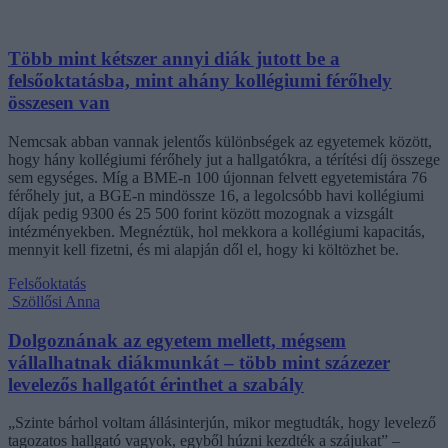
Több mint kétszer annyi diák jutott be a
felsőoktatásba, mint ahány kollégiumi férőhely
összesen van
Nemcsak abban vannak jelentős különbségek az egyetemek között,
hogy hány kollégiumi férőhely jut a hallgatókra, a térítési díj összege
sem egységes. Míg a BME-n 100 újonnan felvett egyetemistára 76
férőhely jut, a BGE-n mindössze 16, a legolcsóbb havi kollégiumi
díjak pedig 9300 és 25 500 forint között mozognak a vizsgált
intézményekben. Megnéztük, hol mekkora a kollégiumi kapacitás,
mennyit kell fizetni, és mi alapján dől el, hogy ki költözhet be.
Felsőoktatás
Szöllősi Anna
Dolgoznának az egyetem mellett, mégsem
vállalhatnak diákmunkát – több mint százezer
levelezős hallgatót érinthet a szabály
„Szinte bárhol voltam állásinterjún, mikor megtudták, hogy levelező
tagozatos hallgató vagyok, egyből húzni kezdték a szájukat” –