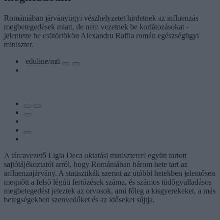
Romániában járványügyi vészhelyzetet hirdetnek az influenzás
megbetegedések miatt, de nem vezetnek be korlátozásokat -
jelentette be csütörtökön Alexandru Rafila román egészségügyi
miniszter.
eduline/mti
A tárcavezető Ligia Deca oktatási miniszterrel együtt tartott
sajtótájékoztatót arról, hogy Romániában három hete tart az
influenzajárvány. A statisztikák szerint az utóbbi hetekben jelentősen
megnőtt a felső légúti fertőzések száma, és számos tüdőgyulladásos
megbetegedést jeleztek az orvosok, ami főleg a kisgyerekeket, a más
betegségekben szenvedőket és az időseket sújtja.