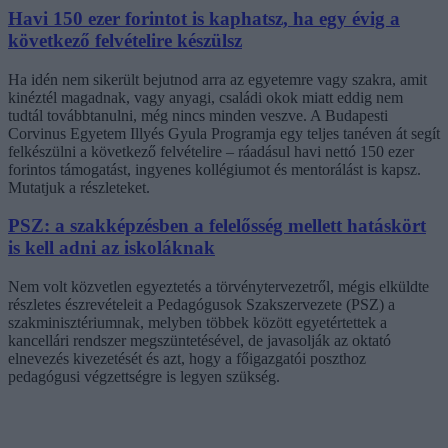
Havi 150 ezer forintot is kaphatsz, ha egy évig a
következő felvételire készülsz
Ha idén nem sikerült bejutnod arra az egyetemre vagy szakra, amit
kinéztél magadnak, vagy anyagi, családi okok miatt eddig nem
tudtál továbbtanulni, még nincs minden veszve. A Budapesti
Corvinus Egyetem Illyés Gyula Programja egy teljes tanéven át segít
felkészülni a következő felvételire – ráadásul havi nettó 150 ezer
forintos támogatást, ingyenes kollégiumot és mentorálást is kapsz.
Mutatjuk a részleteket.
PSZ: a szakképzésben a felelősség mellett hatáskört
is kell adni az iskoláknak
Nem volt közvetlen egyeztetés a törvénytervezetről, mégis elküldte
részletes észrevételeit a Pedagógusok Szakszervezete (PSZ) a
szakminisztériumnak, melyben többek között egyetértettek a
kancellári rendszer megszüntetésével, de javasolják az oktató
elnevezés kivezetését és azt, hogy a főigazgatói poszthoz
pedagógusi végzettségre is legyen szükség.