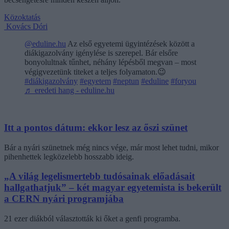
Közoktatás
Kovács Dóri
@eduline.hu
Az első egyetemi ügyintézések között a
diákigazolvány igénylése is szerepel. Bár elsőre
bonyolultnak tűnhet, néhány lépésből megvan – most
végigvezetünk titeket a teljes folyamaton.😉
#diákigazolvány
#egyetem
#neptun
#eduline
#foryou
♬ eredeti hang - eduline.hu
Itt a pontos dátum: ekkor lesz az őszi szünet
Bár a nyári szünetnek még nincs vége, már most lehet tudni, mikor
pihenhettek legközelebb hosszabb ideig.
„A világ legelismertebb tudósainak előadásait
hallgathatjuk” – két magyar egyetemista is bekerült
a CERN nyári programjába
21 ezer diákból választották ki őket a genfi programba.