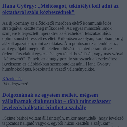
Hana György: „Méltóságot, tekintélyt kell adni az
oktatásról szóló közbeszédnek”
Az új kormány az elődökétől merőben eltérő kommunikációs
stratégiával kezdte meg működését. Az egyes minisztériumok
szintjére kiterjesztett hiperaktivitás érezhetően felszabadulást,
optimizmust ébresztett és éltet. Különösen az olyan, korábban porig
alázott ágazatban, mint az oktatás. Ám pontosan ez a lendület az,
ami egy újabb megkerülhetetlen kihívást is előtérbe rántott: az
érdemi társadalmi egyeztetés ígéretének beváltását, vagy más szóval
„kényszerét”. Ennek, az amúgy pozitív stressznek a kezeléséhez
igyekszem az alábbiakban szempontokat adni. Hana György
humánökológus, közoktatási vezető véleménycikke.
Közoktatás
Vendégszerző
Dolgoznának az egyetem mellett, mégsem
vállalhatnak diákmunkát – több mint százezer
levelezős hallgatót érinthet a szabály
„Szinte bárhol voltam állásinterjún, mikor megtudták, hogy levelező
tagozatos hallgató vagyok, egyből húzni kezdték a szájukat” –