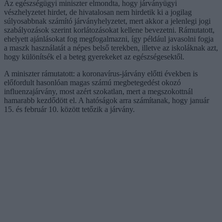
Az egészségügyi miniszter elmondta, hogy járványügyi
vészhelyzetet hirdet, de hivatalosan nem hirdetik ki a jogilag
súlyosabbnak számító járványhelyzetet, mert akkor a jelenlegi jogi
szabályozások szerint korlátozásokat kellene bevezetni. Rámutatott,
ehelyett ajánlásokat fog megfogalmazni, így például javasolni fogja
a maszk használatát a népes belső terekben, illetve az iskoláknak azt,
hogy különítsék el a beteg gyerekeket az egészségesektől.
A miniszter rámutatott: a koronavírus-járvány előtti években is
előfordult hasonlóan magas számú megbetegedést okozó
influenzajárvány, most azért szokatlan, mert a megszokottnál
hamarabb kezdődött el. A hatóságok arra számítanak, hogy január
15. és február 10. között tetőzik a járvány.