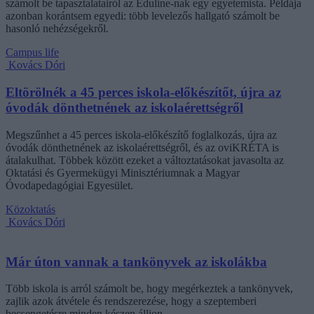
számolt be tapasztalatairól az Eduline-nak egy egyetemista. Példája
azonban korántsem egyedi: több levelezős hallgató számolt be
hasonló nehézségekről.
Campus life
Kovács Dóri
Eltörölnék a 45 perces iskola-előkészítőt, újra az
óvodák dönthetnének az iskolaérettségről
Megszűnhet a 45 perces iskola-előkészítő foglalkozás, újra az
óvodák dönthetnének az iskolaérettségről, és az oviKRÉTA is
átalakulhat. Többek között ezeket a változtatásokat javasolta az
Oktatási és Gyermekügyi Minisztériumnak a Magyar
Óvodapedagógiai Egyesület.
Közoktatás
Kovács Dóri
Már úton vannak a tankönyvek az iskolákba
Több iskola is arról számolt be, hogy megérkeztek a tankönyvek,
zajlik azok átvétele és rendszerezése, hogy a szeptemberi
becsengetésre minden készen álljon.