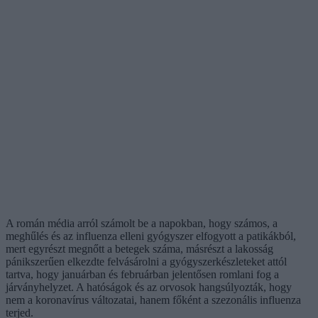
A román média arról számolt be a napokban, hogy számos, a
meghűlés és az influenza elleni gyógyszer elfogyott a patikákból,
mert egyrészt megnőtt a betegek száma, másrészt a lakosság
pánikszerűen elkezdte felvásárolni a gyógyszerkészleteket attól
tartva, hogy januárban és februárban jelentősen romlani fog a
járványhelyzet. A hatóságok és az orvosok hangsúlyozták, hogy
nem a koronavírus változatai, hanem főként a szezonális influenza
terjed.