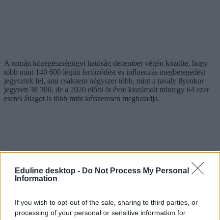
A román közegészségügyi hatóság december végén közölte, hogy
több mint 140 600 légúti fertőződést és influenzás megbetegedést
jegyeztek fel, ami csaknem négyszer több, mint a tavaly ilyenkor
jegyzett 38 300, de a 2020 előtti öt évre kiszámolt mintegy 64 ezer
esetes átlagot is több mint kétszeresen meghaladja.
Eduline desktop -
Do Not Process My Personal
Information
If you wish to opt-out of the sale, sharing to third parties, or
processing of your personal or sensitive information for