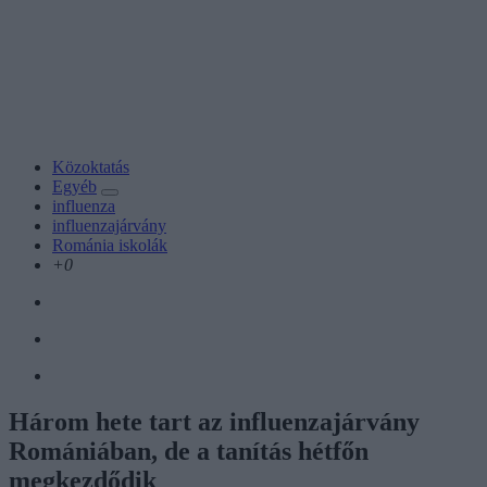
Közoktatás
Egyéb
influenza
influenzajárvány
Románia iskolák
+0
Három hete tart az influenzajárvány
Romániában, de a tanítás hétfőn
megkezdődik