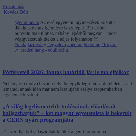
Közoktatás
Kovács Dóri
@eduline.hu
Az első egyetemi ügyintézések között a
diákigazolvány igénylése is szerepel. Bár elsőre
bonyolultnak tűnhet, néhány lépésből megvan – most
végigvezetünk titeket a teljes folyamaton.😉
#diákigazolvány
#egyetem
#neptun
#eduline
#foryou
♬ eredeti hang - eduline.hu
Pótfelvételi 2026: fontos határidő jár le ma éjfélkor
Néhány óra múlva bezár a felvi.hu egyik legfontosabb felülete – aki
lemarad, annak idén már nem lesz újabb esélye szeptemberben
egyetemet kezdeni.
„A világ legelismertebb tudósainak előadásait
hallgathatjuk” – két magyar egyetemista is bekerült
a CERN nyári programjába
21 ezer diákból választották ki őket a genfi programba.