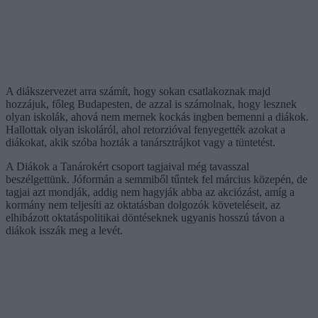
A diákszervezet arra számít, hogy sokan csatlakoznak majd
hozzájuk, főleg Budapesten, de azzal is számolnak, hogy lesznek
olyan iskolák, ahová nem mernek kockás ingben bemenni a diákok.
Hallottak olyan iskoláról, ahol retorzióval fenyegették azokat a
diákokat, akik szóba hozták a tanársztrájkot vagy a tüntetést.
A Diákok a Tanárokért csoport tagjaival még tavasszal
beszélgettünk. Jóformán a semmiből tűntek fel március közepén, de
tagjai azt mondják, addig nem hagyják abba az akciózást, amíg a
kormány nem teljesíti az oktatásban dolgozók követeléseit, az
elhibázott oktatáspolitikai döntéseknek ugyanis hosszú távon a
diákok isszák meg a levét.