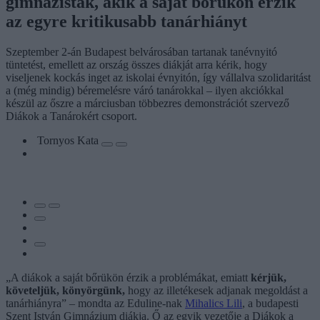
gimnazisták, akik a saját bőrükön érzik
az egyre kritikusabb tanárhiányt
Szeptember 2-án Budapest belvárosában tartanak tanévnyitó
tüntetést, emellett az ország összes diákját arra kérik, hogy
viseljenek kockás inget az iskolai évnyitón, így vállalva szolidaritást
a (még mindig) béremelésre váró tanárokkal – ilyen akciókkal
készül az őszre a márciusban többezres demonstrációt szervező
Diákok a Tanárokért csoport.
Tornyos Kata
„A diákok a saját bőrükön érzik a problémákat, emiatt
kérjük,
követeljük, könyörgünk,
hogy az illetékesek adjanak megoldást a
tanárhiányra” – mondta az Eduline-nak
Mihalics Lili
, a budapesti
Szent István Gimnázium diákja. Ő az egyik vezetője a Diákok a