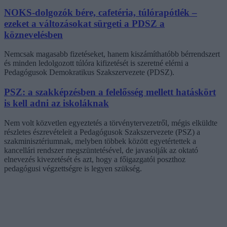
NOKS-dolgozók bére, cafetéria, túlórapótlék –
ezeket a változásokat sürgeti a PDSZ a
köznevelésben
Nemcsak magasabb fizetéseket, hanem kiszámíthatóbb bérrendszert
és minden ledolgozott túlóra kifizetését is szeretné elérni a
Pedagógusok Demokratikus Szakszervezete (PDSZ).
PSZ: a szakképzésben a felelősség mellett hatáskört
is kell adni az iskoláknak
Nem volt közvetlen egyeztetés a törvénytervezetről, mégis elküldte
részletes észrevételeit a Pedagógusok Szakszervezete (PSZ) a
szakminisztériumnak, melyben többek között egyetértettek a
kancellári rendszer megszüntetésével, de javasolják az oktató
elnevezés kivezetését és azt, hogy a főigazgatói poszthoz
pedagógusi végzettségre is legyen szükség.