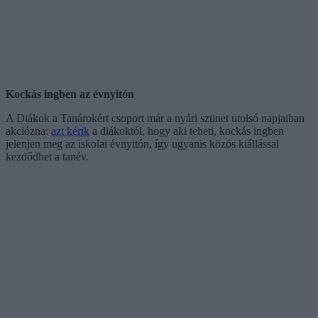
Kockás ingben az évnyitón
A Diákok a Tanárokért csoport már a nyári szünet utolsó napjaiban
akciózna:
azt kérik
a diákoktól, hogy aki teheti, kockás ingben
jelenjen meg az iskolai évnyitón, így ugyanis közös kiállással
kezdődhet a tanév.