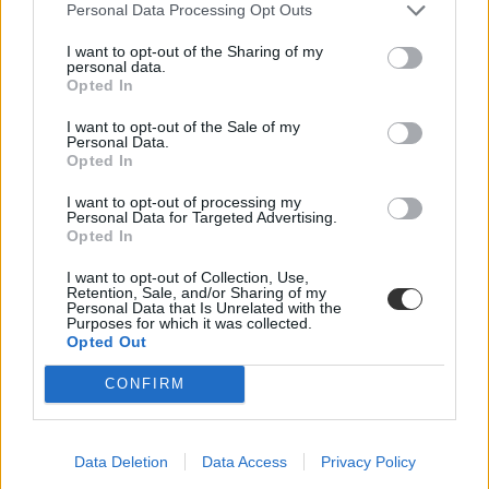
Personal Data Processing Opt Outs
I want to opt-out of the Sharing of my
personal data.
Opted In
I want to opt-out of the Sale of my
Personal Data.
Opted In
I want to opt-out of processing my
Personal Data for Targeted Advertising.
tüntetés az oktatásért
Opted In
tanársztrájk
tanárhiány
I want to opt-out of Collection, Use,
diákok a tanárokért
Retention, Sale, and/or Sharing of my
szeptemberi tüntetés
Personal Data that Is Unrelated with the
Purposes for which it was collected.
Opted Out
CONFIRM
Data Deletion
Data Access
Privacy Policy