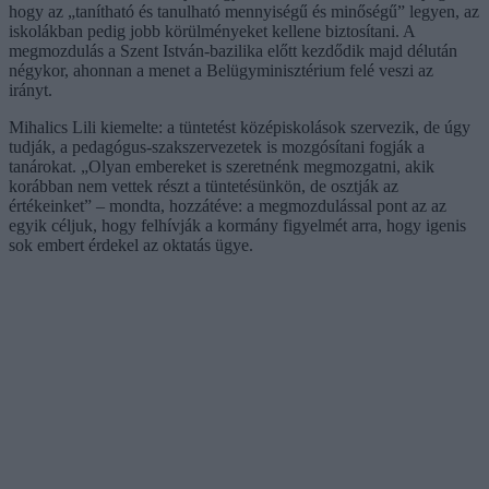
hogy az „tanítható és tanulható mennyiségű és minőségű” legyen, az
iskolákban pedig jobb körülményeket kellene biztosítani.
A
megmozdulás a Szent István-bazilika előtt kezdődik majd délután
négykor, ahonnan a menet a Belügyminisztérium felé veszi az
irányt.
Mihalics Lili kiemelte: a tüntetést középiskolások szervezik, de úgy
tudják, a pedagógus-szakszervezetek is mozgósítani fogják a
tanárokat. „Olyan embereket is szeretnénk megmozgatni, akik
korábban nem vettek részt a tüntetésünkön, de osztják az
értékeinket” – mondta, hozzátéve: a megmozdulással pont az az
egyik céljuk, hogy felhívják a kormány figyelmét arra, hogy igenis
sok embert érdekel az oktatás ügye.