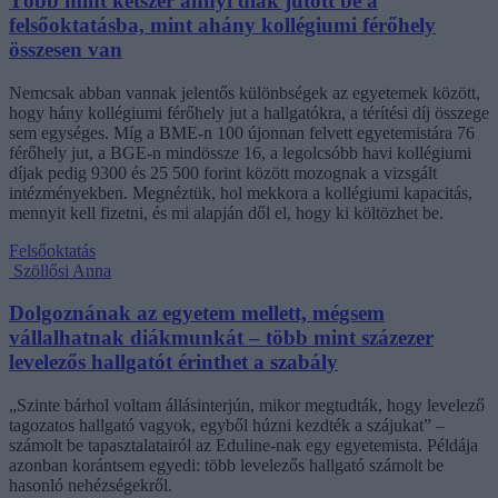
Több mint kétszer annyi diák jutott be a
felsőoktatásba, mint ahány kollégiumi férőhely
összesen van
Nemcsak abban vannak jelentős különbségek az egyetemek között,
hogy hány kollégiumi férőhely jut a hallgatókra, a térítési díj összege
sem egységes. Míg a BME-n 100 újonnan felvett egyetemistára 76
férőhely jut, a BGE-n mindössze 16, a legolcsóbb havi kollégiumi
díjak pedig 9300 és 25 500 forint között mozognak a vizsgált
intézményekben. Megnéztük, hol mekkora a kollégiumi kapacitás,
mennyit kell fizetni, és mi alapján dől el, hogy ki költözhet be.
Felsőoktatás
Szöllősi Anna
Dolgoznának az egyetem mellett, mégsem
vállalhatnak diákmunkát – több mint százezer
levelezős hallgatót érinthet a szabály
„Szinte bárhol voltam állásinterjún, mikor megtudták, hogy levelező
tagozatos hallgató vagyok, egyből húzni kezdték a szájukat” –
számolt be tapasztalatairól az Eduline-nak egy egyetemista. Példája
azonban korántsem egyedi: több levelezős hallgató számolt be
hasonló nehézségekről.