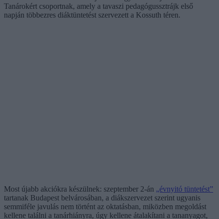
Tanárokért csoportnak, amely a tavaszi pedagógussztrájk első
napján többezres diáktüntetést szervezett a Kossuth téren.
Most újabb akciókra készülnek: szeptember 2-án
„évnyitó tüntetést”
tartanak Budapest belvárosában, a diákszervezet szerint ugyanis
semmiféle javulás nem történt az oktatásban, miközben megoldást
kellene találni a tanárhiányra, úgy kellene átalakítani a tananyagot,