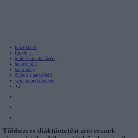
Közoktatás
Egyéb
tüntetés az oktatásért
tanársztrájk
tanárhiány
diákok a tanárokért
szeptemberi tüntetés
+2
Többezres diáktüntetést szerveznek