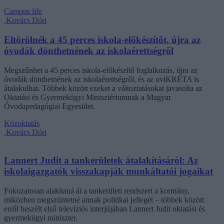
Campus life
Kovács Dóri
Eltörölnék a 45 perces iskola-előkészítőt, újra az
óvodák dönthetnének az iskolaérettségről
Megszűnhet a 45 perces iskola-előkészítő foglalkozás, újra az
óvodák dönthetnének az iskolaérettségről, és az oviKRÉTA is
átalakulhat. Többek között ezeket a változtatásokat javasolta az
Oktatási és Gyermekügyi Minisztériumnak a Magyar
Óvodapedagógiai Egyesület.
Közoktatás
Kovács Dóri
Lannert Judit a tankerületek átalakításáról: Az
iskolaigazgatók visszakapják munkáltatói jogaikat
Fokozatosan alakítaná át a tankerületi rendszert a kormány,
miközben megszüntetné annak politikai jellegét – többek között
erről beszélt első televíziós interjújában Lannert Judit oktatási és
gyermekügyi miniszter.