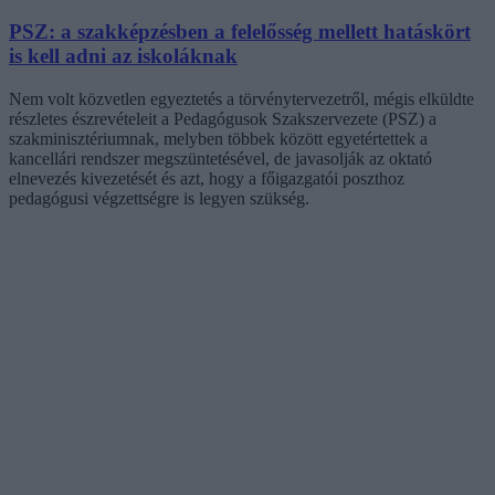
PSZ: a szakképzésben a felelősség mellett hatáskört
is kell adni az iskoláknak
Nem volt közvetlen egyeztetés a törvénytervezetről, mégis elküldte
részletes észrevételeit a Pedagógusok Szakszervezete (PSZ) a
szakminisztériumnak, melyben többek között egyetértettek a
kancellári rendszer megszüntetésével, de javasolják az oktató
elnevezés kivezetését és azt, hogy a főigazgatói poszthoz
pedagógusi végzettségre is legyen szükség.