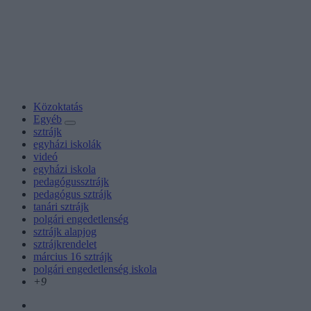
Közoktatás
Egyéb
sztrájk
egyházi iskolák
videó
egyházi iskola
pedagógussztrájk
pedagógus sztrájk
tanári sztrájk
polgári engedetlenség
sztrájk alapjog
sztrájkrendelet
március 16 sztrájk
polgári engedetlenség iskola
+9