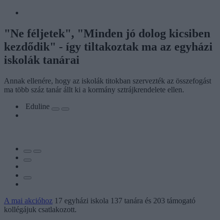
"Ne féljetek", "Minden jó dolog kicsiben
kezdődik" - így tiltakoztak ma az egyházi
iskolák tanárai
Annak ellenére, hogy az iskolák titokban szervezték az összefogást
ma több száz tanár állt ki a kormány sztrájkrendelete ellen.
Eduline
A mai akcióhoz
17 egyházi iskola 137 tanára és 203 támogató
kollégájuk csatlakozott.