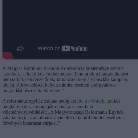
A Magyar Katolikus Püspöki Konferencia közleménye szerint
azonban, „a katolikus egyházmegyei fenntartók a hangulatkeltést
nem tartják célravezetőnek, különösen nem a választási kampány
idején. A követelések helyett minden esetben a tárgyalásos
megoldást részesítik előnyben.”
A református egyház zsinata pedig ezt írta a
444-nek
, amikor
megkérdeztük, támogatják-e tanáraik ilyenfajta
véleménynyilvánítását: „A Magyarországi Református Egyház
valamennyi, az alkalmazásában álló oktatótól minden esetben a
törvények betartását várja el.”