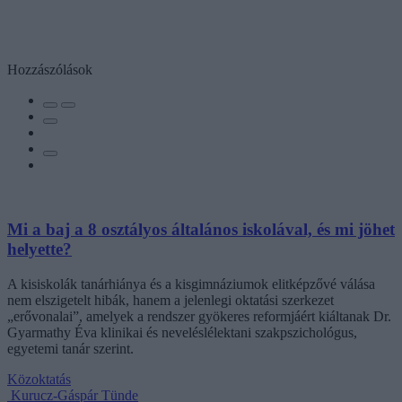
Hozzászólások
Mi a baj a 8 osztályos általános iskolával, és mi jöhet
helyette?
A kisiskolák tanárhiánya és a kisgimnáziumok elitképzővé válása
nem elszigetelt hibák, hanem a jelenlegi oktatási szerkezet
„erővonalai”, amelyek a rendszer gyökeres reformjáért kiáltanak Dr.
Gyarmathy Éva klinikai és neveléslélektani szakpszichológus,
egyetemi tanár szerint.
Közoktatás
Kurucz-Gáspár Tünde