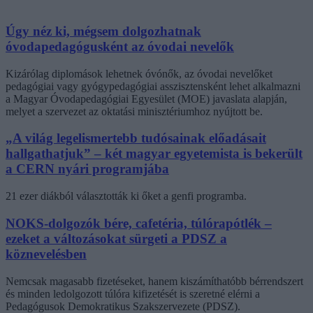
Úgy néz ki, mégsem dolgozhatnak
óvodapedagógusként az óvodai nevelők
Kizárólag diplomások lehetnek óvónők, az óvodai nevelőket
pedagógiai vagy gyógypedagógiai asszisztensként lehet alkalmazni
a Magyar Óvodapedagógiai Egyesület (MOE) javaslata alapján,
melyet a szervezet az oktatási minisztériumhoz nyújtott be.
„A világ legelismertebb tudósainak előadásait
hallgathatjuk” – két magyar egyetemista is bekerült
a CERN nyári programjába
21 ezer diákból választották ki őket a genfi programba.
NOKS-dolgozók bére, cafetéria, túlórapótlék –
ezeket a változásokat sürgeti a PDSZ a
köznevelésben
Nemcsak magasabb fizetéseket, hanem kiszámíthatóbb bérrendszert
és minden ledolgozott túlóra kifizetését is szeretné elérni a
Pedagógusok Demokratikus Szakszervezete (PDSZ).