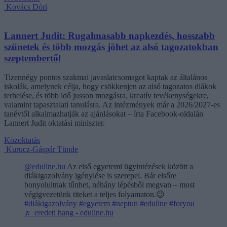
Kovács Dóri
Lannert Judit: Rugalmasabb napkezdés, hosszabb
szünetek és több mozgás jöhet az alsó tagozatokban
szeptembertől
Tizennégy pontos szakmai javaslatcsomagot kaptak az általános
iskolák, amelynek célja, hogy csökkenjen az alsó tagozatos diákok
terhelése, és több idő jusson mozgásra, kreatív tevékenységekre,
valamint tapasztalati tanulásra. Az intézmények már a 2026/2027-es
tanévtől alkalmazhatják az ajánlásokat – írta Facebook-oldalán
Lannert Judit oktatási miniszter.
Közoktatás
Kurucz-Gáspár Tünde
@eduline.hu
Az első egyetemi ügyintézések között a
diákigazolvány igénylése is szerepel. Bár elsőre
bonyolultnak tűnhet, néhány lépésből megvan – most
végigvezetünk titeket a teljes folyamaton.😉
#diákigazolvány
#egyetem
#neptun
#eduline
#foryou
♬ eredeti hang - eduline.hu