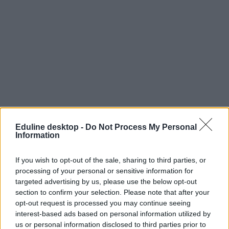
Eduline desktop -
Do Not Process My Personal
Information
If you wish to opt-out of the sale, sharing to third parties, or
processing of your personal or sensitive information for
sztrájk
egyházi iskolák
targeted advertising by us, please use the below opt-out
videó
section to confirm your selection. Please note that after your
egyházi iskola
opt-out request is processed you may continue seeing
pedagógussztrájk
interest-based ads based on personal information utilized by
pedagógus sztrájk
us or personal information disclosed to third parties prior to
tanári sztrájk