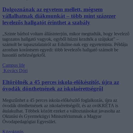
Dolgoznának az egyetem mellett, mégsem
vállalhatnak diákmunkát – több mint százezer
levelezős hallgatót érinthet a szabály
„Szinte bárhol voltam állásinterjún, mikor megtudták, hogy levelező
tagozatos hallgató vagyok, egyből húzni kezdték a szájukat” –
számolt be tapasztalatairól az Eduline-nak egy egyetemista. Példája
azonban korántsem egyedi: több levelezős hallgató számolt be
hasonló nehézségekről.
Campus life
Kovács Dóri
Eltörölnék a 45 perces iskola-előkészítőt, újra az
óvodák dönthetnének az iskolaérettségről
Megszűnhet a 45 perces iskola-előkészítő foglalkozás, újra az
óvodák dönthetnének az iskolaérettségről, és az oviKRÉTA is
átalakulhat. Többek között ezeket a változtatásokat javasolta az
Oktatási és Gyermekügyi Minisztériumnak a Magyar
Óvodapedagógiai Egyesület.
Közoktatás