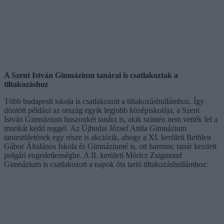
A Szent István Gimnázium tanárai is csatlakoztak a
tiltakozáshoz
Több budapesti iskola is csatlakozott a tiltakozáshullámhoz. Így
döntött például az ország egyik legjobb középiskolája, a Szent
István Gimnázium huszonkét tanára is, akik szintén nem vették fel a
munkát kedd reggel. Az Újbudai József Attila Gimnázium
tantestületének egy része is akciózik, ahogy a XI. kerületi Bethlen
Gábor Általános Iskola és Gimnáziumé is, ott harminc tanár kezdett
polgári engedetlenségbe. A II. kerületi Móricz Zsigmond
Gimnázium is csatlakozott a napok óta tartó tiltakozáshullámhoz: