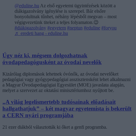
@eduline.hu
Az első egyetemi ügyintézések között a
diákigazolvány igénylése is szerepel. Bár elsőre
bonyolultnak tűnhet, néhány lépésből megvan – most
végigvezetünk titeket a teljes folyamaton.😉
#diákigazolvány
#egyetem
#neptun
#eduline
#foryou
♬ eredeti hang - eduline.hu
Úgy néz ki, mégsem dolgozhatnak
óvodapedagógusként az óvodai nevelők
Kizárólag diplomások lehetnek óvónők, az óvodai nevelőket
pedagógiai vagy gyógypedagógiai asszisztensként lehet alkalmazni
a Magyar Óvodapedagógiai Egyesület (MOE) javaslata alapján,
melyet a szervezet az oktatási minisztériumhoz nyújtott be.
„A világ legelismertebb tudósainak előadásait
hallgathatjuk” – két magyar egyetemista is bekerült
a CERN nyári programjába
21 ezer diákból választották ki őket a genfi programba.