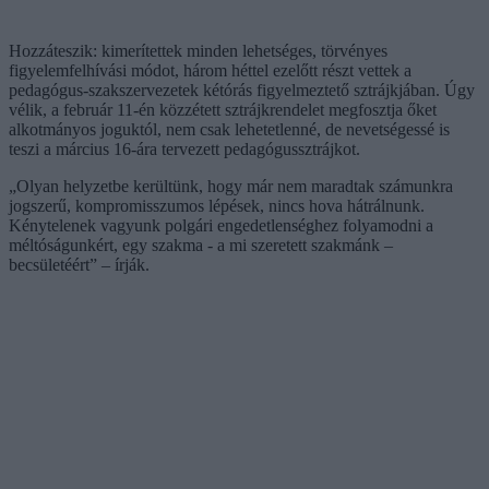
Hozzáteszik: kimerítettek minden lehetséges, törvényes
figyelemfelhívási módot, három héttel ezelőtt részt vettek a
pedagógus-szakszervezetek kétórás figyelmeztető sztrájkjában. Úgy
vélik, a február 11-én közzétett sztrájkrendelet megfosztja őket
alkotmányos joguktól, nem csak lehetetlenné, de nevetségessé is
teszi a március 16-ára tervezett pedagógussztrájkot.
„Olyan helyzetbe kerültünk, hogy már nem maradtak számunkra
jogszerű, kompromisszumos lépések, nincs hova hátrálnunk.
Kénytelenek vagyunk polgári engedetlenséghez folyamodni a
méltóságunkért, egy szakma - a mi szeretett szakmánk –
becsületéért” – írják.