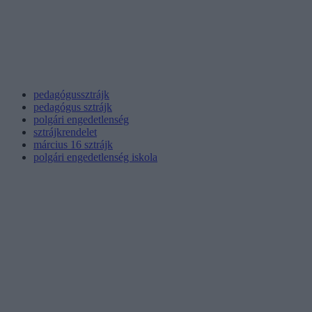
pedagógussztrájk
pedagógus sztrájk
polgári engedetlenség
sztrájkrendelet
március 16 sztrájk
polgári engedetlenség iskola