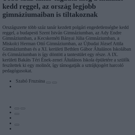
kedd reggel, az ország legjobb
gimnáziumaiban is tiltakoznak
Országszerte több száz tanár kezdett polgári engedetlenségbe kedd
reggel, a budapesti Szent István Gimnáziumban, az Ady Endre
Gimnáziumban, a Kecskeméti Bányai Júlia Gimnáziumban, a
Miskolci Herman Ottó Gimnáziumban, az Újbudai József Attila
Gimnáziumban és a XI. kerületi Bethlen Gábor Általános Iskolában
és Gimnáziumban is így döntött a tantestület egy része. A IX.
kerületi Bakáts Téri Ének-zenei Általános Iskola épületére a szülők
feszítettek ki egy molinót, így támogatják a sztrájkjogért harcoló
pedagógusokat.
Szabó Fruzsina