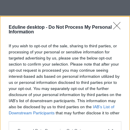
Eduline desktop -
Do Not Process My Personal
Information
If you wish to opt-out of the sale, sharing to third parties, or
A Kecskeméti Bányai Júlia Gimnáziumban huszonhárom tanár
processing of your personal or sensitive information for
tiltakozik a kormány sztrájkrendelete ellen. Nyilatkozatukban azt
írják:
targeted advertising by us, please use the below opt-out
section to confirm your selection. Please note that after your
Olyan változásokért küzdünk, amelyek fókuszában a
opt-out request is processed you may continue seeing
ránk bízott gyerekek vannak. Olyan
interest-based ads based on personal information utilized by
munkakörülményeket szeretnénk, amelyek biztosítják
us or personal information disclosed to third parties prior to
az iskolában gyerekekért dolgozó minden felnőtt
számára a szabad légkört és az elviselhető
your opt-out. You may separately opt-out of the further
munkaterhelést. Olyan munkabért szeretnénk, ami nem
disclosure of your personal information by third parties on the
okoz egzisztenciális kilátástalanságot. Érdekvédelmi és
IAB’s list of downstream participants. This information may
szakmai szervezeteinkkel érdemben tárgyaljon a
also be disclosed by us to third parties on the
IAB’s List of
kormány.
Downstream Participants
that may further disclose it to other
Kecskemétről egy másik iskola, a Bolyai János Gimnázium tanárai
third parties.
és dolgozói is azt jelezték az Eduline-nak, hogy délelőtt polgári
engedetlenségi akcióban vettek részt.