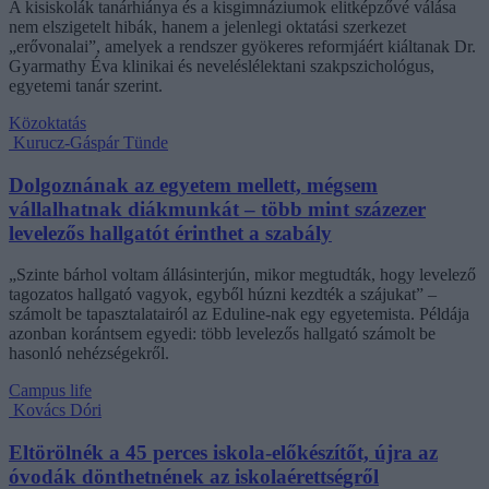
A kisiskolák tanárhiánya és a kisgimnáziumok elitképzővé válása
nem elszigetelt hibák, hanem a jelenlegi oktatási szerkezet
„erővonalai”, amelyek a rendszer gyökeres reformjáért kiáltanak Dr.
Gyarmathy Éva klinikai és neveléslélektani szakpszichológus,
egyetemi tanár szerint.
Közoktatás
Kurucz-Gáspár Tünde
Dolgoznának az egyetem mellett, mégsem
vállalhatnak diákmunkát – több mint százezer
levelezős hallgatót érinthet a szabály
„Szinte bárhol voltam állásinterjún, mikor megtudták, hogy levelező
tagozatos hallgató vagyok, egyből húzni kezdték a szájukat” –
számolt be tapasztalatairól az Eduline-nak egy egyetemista. Példája
azonban korántsem egyedi: több levelezős hallgató számolt be
hasonló nehézségekről.
Campus life
Kovács Dóri
Eltörölnék a 45 perces iskola-előkészítőt, újra az
óvodák dönthetnének az iskolaérettségről