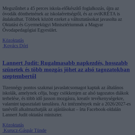
Megszűnhet a 45 perces iskola-előkészítő foglalkozás, újra az
óvodák dönthetnének az iskolaérettségről, és az oviKRÉTA is
átalakulhat. Többek között ezeket a változtatásokat javasolta az
Oktatási és Gyermekügyi Minisztériumnak a Magyar
Óvodapedagógiai Egyesület.
Közoktatás
Kovács Dóri
Lannert Judit: Rugalmasabb napkezdés, hosszabb
szünetek és több mozgás jöhet az alsó tagozatokban
szeptembertől
Tizennégy pontos szakmai javaslatcsomagot kaptak az általános
iskolák, amelynek célja, hogy csökkenjen az alsó tagozatos diákok
terhelése, és több idő jusson mozgásra, kreatív tevékenységekre,
valamint tapasztalati tanulásra. Az intézmények már a 2026/2027-es
tanévtől alkalmazhatják az ajánlásokat – írta Facebook-oldalán
Lannert Judit oktatási miniszter.
Közoktatás
Kurucz-Gáspár Tünde