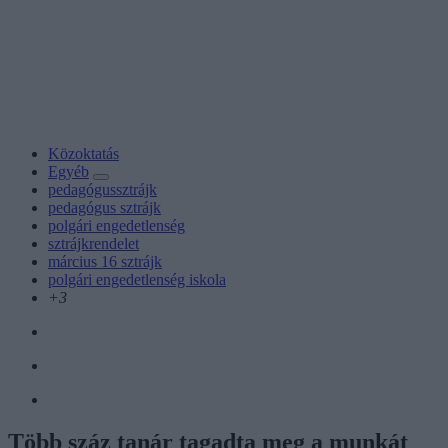
Közoktatás
Egyéb
pedagógussztrájk
pedagógus sztrájk
polgári engedetlenség
sztrájkrendelet
március 16 sztrájk
polgári engedetlenség iskola
+3
Több száz tanár tagadta meg a munkát