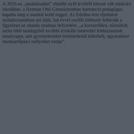
A 2016-os „tanárlázadást” elindító nyílt levélről híressé vált miskolci
iskolában, a Herman Ottó Gimnáziumban harmincöt pedagógus
tagadta meg a munkát kedd reggel. Az Eduline-hoz eljuttatott
nyilatkozatukban azt írják, hat évvel ezelőtt többször felhívták a
figyelmet az oktatás siralmas helyzetére, „a korszerűtlen, túlzsúfolt,
azóta több tantárgyból további lexikális ismerettel felduzzasztott
tananyagra, ami gyermekeinket értelmetlenül túlterheli, ugyanakkor
munkaerőpiaci esélyeiket rontja”.