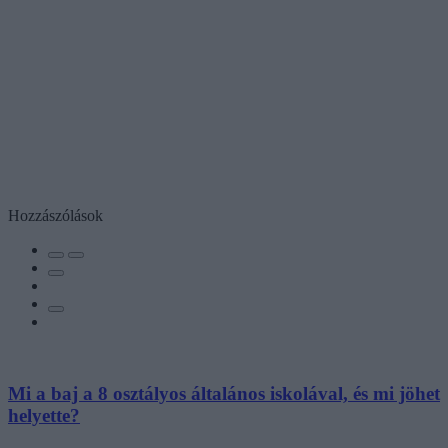
Hozzászólások
Mi a baj a 8 osztályos általános iskolával, és mi jöhet
helyette?