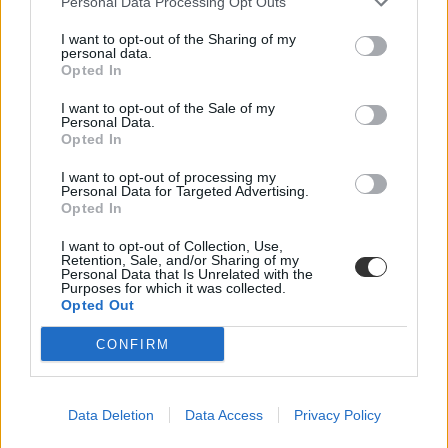
Personal Data Processing Opt Outs
A Vecsési Andrássy Gyula Általános Iskolában négy tanár kezdett
I want to opt-out of the Sharing of my
polgári engedetlenségbe, további tizenkilenc pedagógus pedig
personal data.
szolidaritást vállalt velük. A tantestület tizenkét pontban foglalta
Opted In
össze, hogy a béremelés mellett milyen változtatásokat szeretnének
elérni az oktatásban. Többek között önálló oktatási minisztériumot,
I want to opt-out of the Sale of my
minimálbérhez igazított tanári fizetéseket, a diákok és a tanárok
Personal Data.
Opted In
óraszámának csökkentését, szabad tankönyvválasztást és minőségi
tankönyveket, a tananyag észszerűsítését, minőségi
pedagógusképzést követelnek.
I want to opt-out of processing my
Personal Data for Targeted Advertising.
Opted In
Kora délután olvasóink jelezték, hogy a Kőbányai Kada Mihály
Általános Iskola, a budapesti Veres Pálné Gimnázium is csatlakozott
a tiltakozási hullámhoz.
I want to opt-out of Collection, Use,
Retention, Sale, and/or Sharing of my
Personal Data that Is Unrelated with the
Molinó az egyik IX. kerületi iskola épületén
Purposes for which it was collected.
Opted Out
Szülők közben a Bakás Téri Ének-zenei Általános Iskola épületére
feszítettek ki egy „A sztrájk alapjog. Szülők a tanárokkal a
CONFIRM
gyerekekért” feliratú molinót.
Data Deletion
Data Access
Privacy Policy