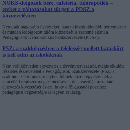
NOKS-dolgozók bére, cafetéria, túlórapótlék –
ezeket a változásokat sürgeti a PDSZ a
köznevelésben
Nemcsak magasabb fizetéseket, hanem kiszámíthatóbb bérrendszert
és minden ledolgozott túlóra kifizetését is szeretné elérni a
Pedagógusok Demokratikus Szakszervezete (PDSZ).
PSZ: a szakképzésben a felelősség mellett hatáskört
is kell adni az iskoláknak
Nem volt közvetlen egyeztetés a törvénytervezetről, mégis elküldte
részletes észrevételeit a Pedagógusok Szakszervezete (PSZ) a
szakminisztériumnak, melyben többek között egyetértettek a
kancellári rendszer megszüntetésével, de javasolják az oktató
elnevezés kivezetését és azt, hogy a főigazgatói poszthoz
pedagógusi végzettségre is legyen szükség.